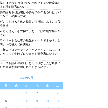
僕らはToBeを目指せないのか？あるいは変革に
る心理的障害について
に要約させれば読書は不要なのか？あるいはヤバ
アンテナの実装方法
ゼンにおける具体と抽象の往復論、あるいは偉
攻略法
んどくせえ」を大切に、あるいは課題や施策の
け方
ライベートも仕事の勉強をすべきですか？」と
問いへの答え（白川版）
る新人プログラマーとアクアライン、あるいは
いかにして失敗プロジェクト研究家になるの
ジェクト計画の法則、あるいはなぜ人は最初に
た納期や予算に縛られてしまうのか？
2026年7月
月
火
水
木
金
土
1
2
3
4
6
7
8
9
10
11