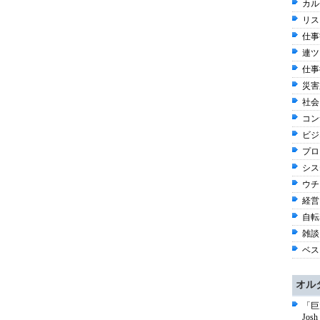
カル
リス
仕事観
連ツ
仕事術
災害
社会 
コン
ビジネ
プロ
シス
ウチ
経営 
自転車
雑談 
ベス
オル
「巨
Jo