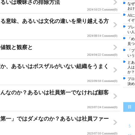
あるいは曖昧さの排除方法
なぜ
おけ
2024/10/23
Comment(0)
AI
える意味、あるいは文化の違いを乗り越える方
イぞ
プレ
い人
2024/08/14
Comment(0)
「め
見つ
価値観と観察と
「プ
2024/04/22
Comment(0)
いう
とあ
何か、あるいはボスザルがいない組織をうまく
人は
か？
プロ
2023/09/18
Comment(0)
決め
なんなのか？あるいは社員第一でなければ顧客
日
2023/07/24
Comment(0)
客第一」ではダメなのか？あるいは社員ファー
5
2023/07/10
Comment(0)