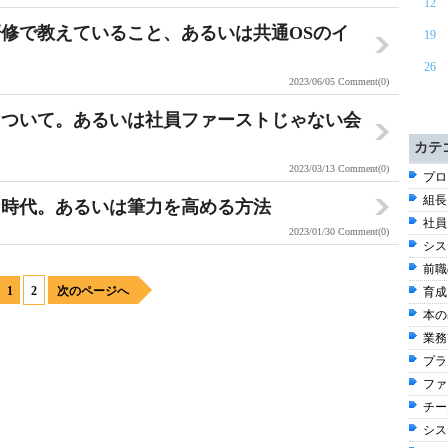
12
修で教えていること、あるいは共通OSのイ
19
26
2023/06/05
Comment(0)
について。あるいは社員ファーストじゃない会
カテ
2023/03/13
Comment(0)
プロ
組長
な時代。あるいは筆力を高める方法
社員
2023/01/30
Comment(0)
シス
前職
1
2
次のページへ
育成
本の出
業務改
プラ
ファ
チー
シス