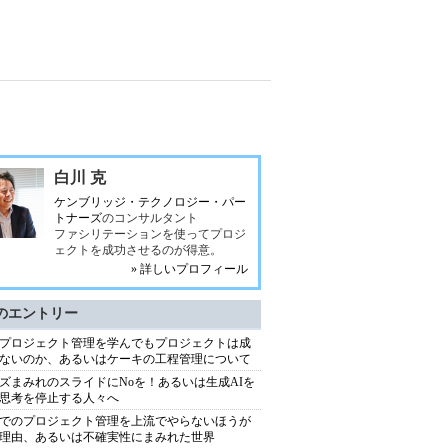
白川 克
ケンブリッジ・テクノロジー・パー
トナーズ
のコンサルタント
ファシリテーションを使ってプロジ
ェクトを成功させるのが得意。
» 詳しいプロフィール
のエントリー
プロジェクト管理を学んでもプロジェクトは成
ないのか、あるいはケーキの工程管理について
ズまみれのスライドにNoを！あるいは生成AIを
思考を停止する人々へ
でのプロジェクト管理を上流でやらないほうが
理由、あるいは不確実性にまみれた世界