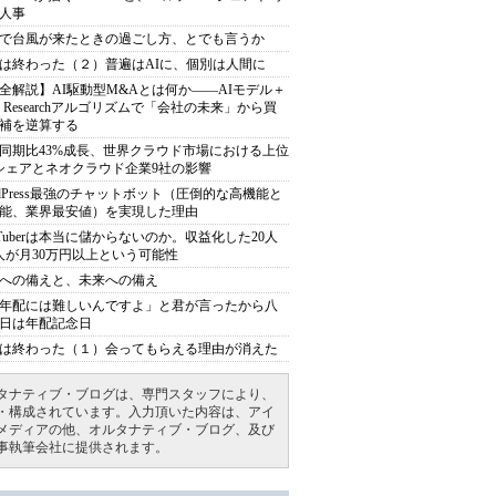
人事
で台風が来たときの過ごし方、とでも言うか
は終わった（２）普遍はAIに、個別は人間に
全解説】AI駆動型M&Aとは何か――AIモデル＋
ep Researchアルゴリズムで「会社の未来」から買
補を逆算する
同期比43%成長、世界クラウド市場における上位
シェアとネオクラウド企業9社の影響
rdPress最強のチャットボット（圧倒的な高機能と
能、業界最安値）を実現した理由
uTuberは本当に儲からないのか。収益化した20人
人が月30万円以上という可能性
への備えと、未来への備え
年配には難しいんですよ」と君が言ったから八
日は年配記念日
は終わった（１）会ってもらえる理由が消えた
タナティブ・ブログは、専門スタッフにより、
・構成されています。入力頂いた内容は、アイ
メディアの他、オルタナティブ・ブログ、及び
事執筆会社に提供されます。