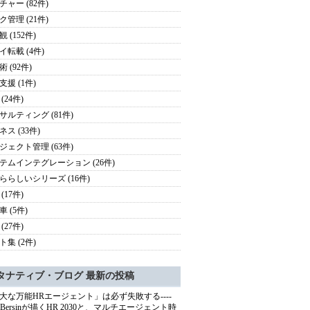
チャー (82件)
ク管理 (21件)
 (152件)
イ転載 (4件)
 (92件)
支援 (1件)
(24件)
サルティング (81件)
ス (33件)
ジェクト管理 (63件)
テムインテグレーション (26件)
ららしいシリーズ (16件)
(17件)
 (5件)
(27件)
ト集 (2件)
タナティブ・ブログ 最新の投稿
大な万能HRエージェント」は必ず失敗する----
sh Bersinが描くHR 2030と、マルチエージェント時