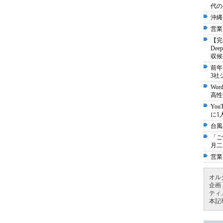
代の
沖縄
営業
【完
De
収候
前年
3社
Wo
高性
Yo
に1
台風
「ご
月二
営業
オル
企画
ティ
本記