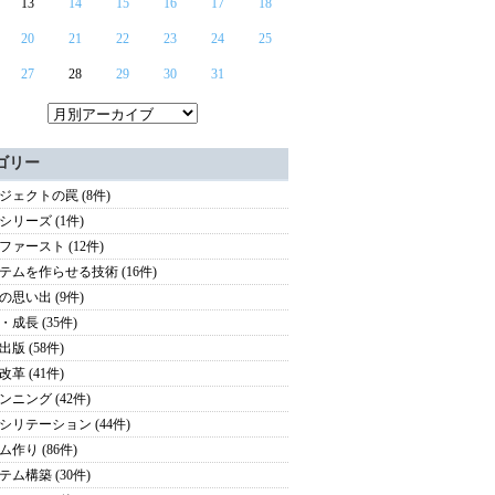
13
14
15
16
17
18
20
21
22
23
24
25
27
28
29
30
31
ゴリー
ジェクトの罠 (8件)
シリーズ (1件)
ファースト (12件)
テムを作らせる技術 (16件)
の思い出 (9件)
・成長 (35件)
版 (58件)
革 (41件)
ンニング (42件)
シリテーション (44件)
ム作り (86件)
テム構築 (30件)