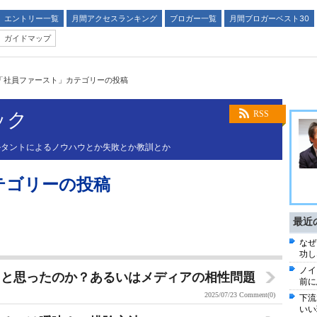
エントリー一覧
月間アクセスランキング
ブロガー一覧
月間ブロガーベスト30
ガイドマップ
「社員ファースト」カテゴリーの投稿
ック
RSS
ルタントによるノウハウとか失敗とか教訓とか
テゴリーの投稿
最近
なぜ
功し
ノイ
うと思ったのか？あるいはメディアの相性問題
前に
2025/07/23
Comment(0)
下流
いい