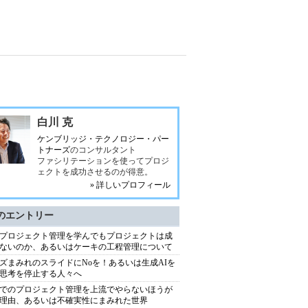
白川 克
ケンブリッジ・テクノロジー・パー
トナーズ
のコンサルタント
ファシリテーションを使ってプロジ
ェクトを成功させるのが得意。
» 詳しいプロフィール
のエントリー
プロジェクト管理を学んでもプロジェクトは成
ないのか、あるいはケーキの工程管理について
ズまみれのスライドにNoを！あるいは生成AIを
思考を停止する人々へ
でのプロジェクト管理を上流でやらないほうが
理由、あるいは不確実性にまみれた世界