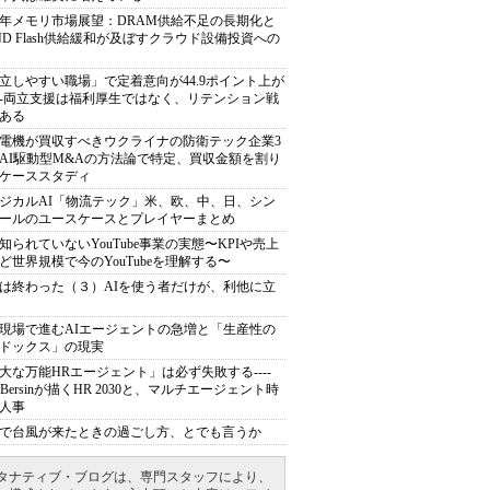
27年メモリ市場展望：DRAM供給不足の長期化と
ND Flash供給緩和が及ぼすクラウド設備投資への
立しやすい職場」で定着意向が44.9ポイント上が
---両立支援は福利厚生ではなく、リテンション戦
ある
電機が買収すべきウクライナの防衛テック企業3
AI駆動型M&Aの方法論で特定、買収金額を割り
ケーススタディ
ジカルAI「物流テック」米、欧、中、日、シン
ールのユースケースとプレイヤーまとめ
知られていないYouTube事業の実態〜KPIや売上
ど世界規模で今のYouTubeを理解する〜
は終わった（３）AIを使う者だけが、利他に立
現場で進むAIエージェントの急増と「生産性の
ドックス」の現実
大な万能HRエージェント」は必ず失敗する----
sh Bersinが描くHR 2030と、マルチエージェント時
人事
で台風が来たときの過ごし方、とでも言うか
タナティブ・ブログは、専門スタッフにより、