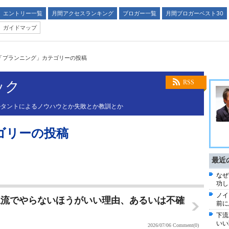
エントリー一覧
月間アクセスランキング
ブロガー一覧
月間ブロガーベスト30
ガイドマップ
「プランニング」カテゴリーの投稿
ック
RSS
ルタントによるノウハウとか失敗とか教訓とか
ゴリーの投稿
最近
なぜ
功し
ノイ
上流でやらないほうがいい理由、あるいは不確
前に
下流
いい
2026/07/06
Comment(0)