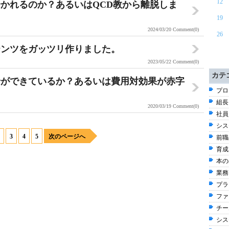
12
かれるのか？あるいはQCD教から離脱しま
19
2024/03/20
Comment(0)
26
テンツをガッツリ作りました。
2023/05/22
Comment(0)
カテ
せができているか？あるいは費用対効果が赤字
プロ
組長
2020/03/19
Comment(0)
社員
シス
3
4
5
次のページへ
前職
育成
本の出
業務改
プラ
ファ
チー
シス