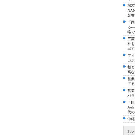
20
NA
影響
「両
る-
略で
三菱
社を
出す
フィ
ガポ
割と
高な
営業
てる
営業
パラ
「巨
Jo
代の
沖縄
オル