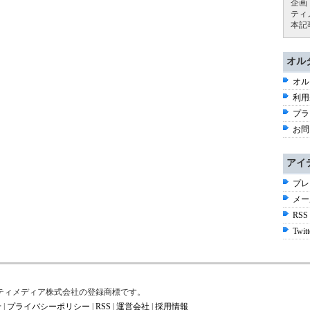
企画
ティ
本記
オル
オル
利用
プラ
お問
アイ
プレ
メー
RSS
Twitt
はアイティメディア株式会社の登録商標です。
せ
|
プライバシーポリシー
|
RSS
|
運営会社
|
採用情報