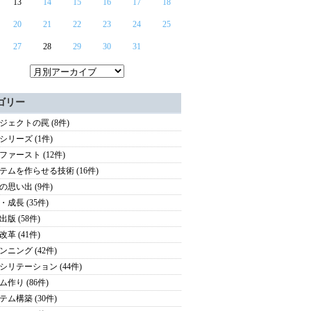
13
14
15
16
17
18
20
21
22
23
24
25
27
28
29
30
31
ゴリー
ジェクトの罠 (8件)
シリーズ (1件)
ファースト (12件)
テムを作らせる技術 (16件)
の思い出 (9件)
・成長 (35件)
版 (58件)
革 (41件)
ンニング (42件)
シリテーション (44件)
ム作り (86件)
テム構築 (30件)