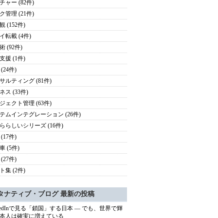
チャー (82件)
ク管理 (21件)
 (152件)
イ転載 (4件)
 (92件)
支援 (1件)
(24件)
サルティング (81件)
ス (33件)
ジェクト管理 (63件)
テムインテグレーション (26件)
ららしいシリーズ (16件)
(17件)
 (5件)
(27件)
ト集 (2件)
タナティブ・ブログ 最新の投稿
nkedInで見る「鎖国」する日本 ― でも、世界で輝
本人は確実に増えている