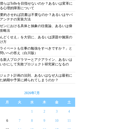
僕らはToBeを目指せないのか？あるいは変革に
る心理的障害について
に要約させれば読書は不要なのか？あるいはヤバ
アンテナの実装方法
ゼンにおける具体と抽象の往復論、あるいは偉
攻略法
んどくせえ」を大切に、あるいは課題や施策の
け方
ライベートも仕事の勉強をすべきですか？」と
問いへの答え（白川版）
る新人プログラマーとアクアライン、あるいは
いかにして失敗プロジェクト研究家になるの
ジェクト計画の法則、あるいはなぜ人は最初に
た納期や予算に縛られてしまうのか？
2026年7月
月
火
水
木
金
土
1
2
3
4
6
7
8
9
10
11