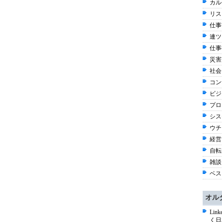
カル
リス
仕事観
連ツ
仕事術
災害
社会 
コン
ビジネ
プロ
シス
ウチ
経営 
自転車
雑談 
ベス
オル
Li
く日