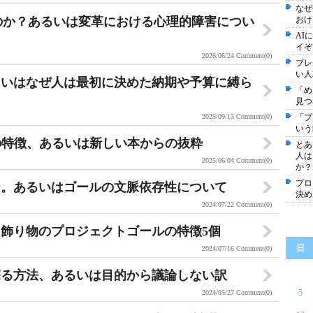
なぜ
いのか？あるいは変革における心理的障害につい
おけ
AI
イぞ
2026/06/24
Comment(0)
プレ
い人
るいはなぜ人は最初に決めた納期や予算に縛ら
「め
見つ
2025/09/13
Comment(0)
「プ
いう
の特徴、あるいは新しい本からの抜粋
とあ
人は
2025/06/04
Comment(0)
か？
プロ
な。あるいはゴールの文脈依存性について
決め
2024/07/22
Comment(0)
飾り物のプロジェクトゴールの特徴5個
日
2024/07/16
Comment(0)
探る方法、あるいは目的から議論しない訳
5
2024/05/27
Comment(0)