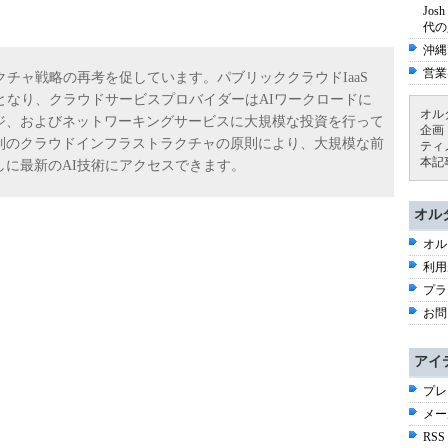
Jo
代の
沖縄
営業
クチャ戦略の再考を促しています。パブリッククラウドIaaS
となり、クラウドサービスプロバイダーはAIワークロードに
オル
ジ、およびネットワーキングサービスに大規模な投資を行って
企画
制のクラウドインフラストラクチャの原則により、大規模な前
ティ
本記
に最新のAI技術にアクセスできます。
オル
オル
利用
プラ
お問
アイ
プレ
メー
RSS