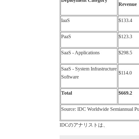
Deployment Category
Revenue
IaaS
$133.4
PaaS
$123.3
SaaS - Applications
$298.5
SaaS - System Infrastructure
$114.0
Software
Total
$669.2
Source: IDC Worldwide Semiannual Pub
IDCのアナリストは、