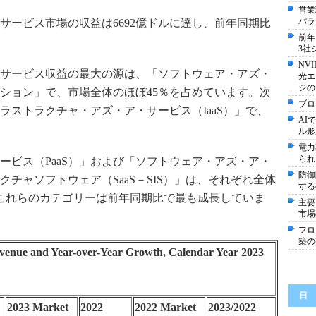
営業
パラ
ドサービス市場の収益は6692億ドルに達し、前年同期比
前年
3社
NV
ウドサービス収益の最大の源は、「ソフトウェア・アズ・
光エ
ジの
ーション」で、市場全体のほぼ45％を占めています。次
ブロ
ラストラクチャ・アズ・ア・サービス（IaaS）」で、
AI
ル形
電力
られ
ービス（PaaS）」および「ソフトウェア・アズ・ア・
防御
チャソフトウェア（SaaS－SIS）」は、それぞれ全体
する
占め、これらのカテゴリーは前年同期比で最も成長していま
主要
市場
フロ
築の
venue and Year-over-Year Growth, Calendar Year 2023
日
2023 Market
2022
2022 Market
2023/2022