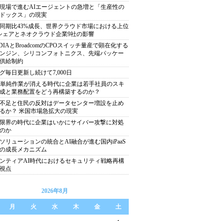
現場で進むAIエージェントの急増と「生産性の
ドックス」の現実
同期比43%成長、世界クラウド市場における上位
シェアとネオクラウド企業9社の影響
IDIAとBroadcomのCPOスイッチ量産で顕在化する
ンジン、シリコンフォトニクス、先端パッケー
供給制約
グ毎日更新し続けて7,000日
で単純作業が消える時代に企業は若手社員のスキ
成と業務配置をどう再構築するのか？
不足と住民の反対はデータセンター増設を止め
るか？ 米国市場急拡大の現実
限界の時代に企業はいかにサイバー攻撃に対処
のか
ソリューションの統合とAI融合が進む国内iPaaS
の成長メカニズム
ンティアAI時代におけるセキュリティ戦略再構
視点
2026年8月
月
火
水
木
金
土