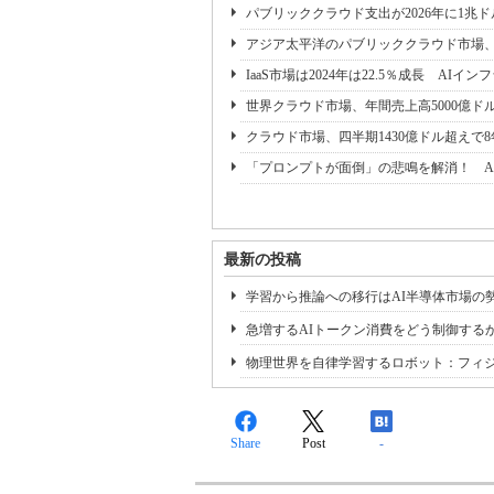
パブリッククラウド支出が2026年に1兆
アジア太平洋のパブリッククラウド市場、2029
IaaS市場は2024年は22.5％成長 AI
世界クラウド市場、年間売上高5000億ドルを
クラウド市場、四半期1430億ドル超えで
「プロンプトが面倒」の悲鳴を解消！ A
最新の投稿
学習から推論への移行はAI半導体市場の
急増するAIトークン消費をどう制御する
物理世界を自律学習するロボット：フィジ
Share
Post
-