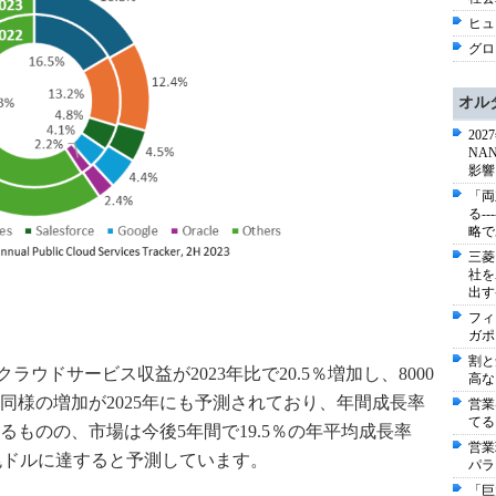
ヒュー
グロ
オル
20
NA
影響
「両
る-
略で
三菱
社を
出す
フィ
ガポ
割と
クラウドサービス収益が2023年比で20.5％増加し、8000
高な
同様の増加が2025年にも予測されており、年間成長率
営業
てる
ものの、市場は今後5年間で19.5％の年平均成長率
営業
.6兆ドルに達すると予測しています。
パラ
「巨