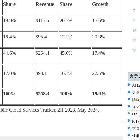
Share
Revenue
Share
Growth
2
19.9%
$115.5
20.7%
15.6%
9
16
18.4%
$95.4
17.1%
29.3%
23
30
44.6%
$254.4
45.6%
17.4%
17.0%
$93.1
16.7%
22.5%
カテ
AI (
クラ
100%
$558.3
100%
19.9%
情報通
スマ
lic Cloud Services Tracker, 2H 2023, May 2024.
DX 
IoT 
ブログ
仕事2