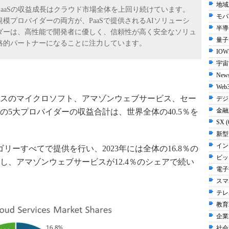
地域2
PaaSの収益成長はクラウド市場全体を上回り続けています。
モバイ
模プロバイダーの両方が、PaaSで提供されるAIソリューシ
半導体
ダーは、高性能で開発者に優しく、信頼性が高く安全なソリュ
量子 
略的パートナーになることに注力しています。
IOW
宇宙 
New
Web3
ービスのマイクロソフト、アマゾンウェブサービス、セー
デジ
金融2
5大プロバイダーの収益合計は、世界全体の40.5％を
SX 
新型
イン
リーすべてで提供を行い、2023年には全体の16.8％の
ビッ
し、アマゾンウェブサービスが12.4％のシェアで続い
電子書
スマ
テレビ
教育2
企業2
社会2