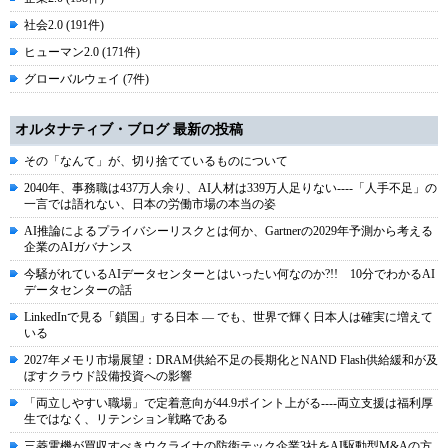
社会2.0 (191件)
ヒューマン2.0 (171件)
グローバルウェイ (7件)
オルタナティブ・ブログ 最新の投稿
その「なんて」が、切り捨てているものについて
2040年、事務職は437万人余り、AI人材は339万人足りない----「人手不足」の
一言では語れない、日本の労働市場の本当の姿
AI推論によるプライバシーリスクとは何か、Gartnerの2029年予測から考える
企業のAIガバナンス
今騒がれているAIデータセンターとはいったい何なのか?!! 10分でわかるAI
データセンターの話
LinkedInで見る「鎖国」する日本 ― でも、世界で輝く日本人は確実に増えて
いる
2027年メモリ市場展望：DRAM供給不足の長期化とNAND Flash供給緩和が及
ぼすクラウド設備投資への影響
「両立しやすい職場」で定着意向が44.9ポイント上がる----両立支援は福利厚
生ではなく、リテンション戦略である
三菱電機が買収すべきウクライナの防衛テック企業3社をAI駆動型M&Aの方