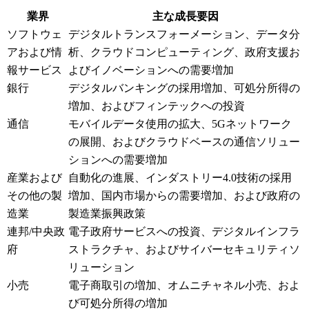
業界
主な成長要因
ソフトウェ
デジタルトランスフォーメーション、データ分
アおよび情
析、クラウドコンピューティング、政府支援お
報サービス
よびイノベーションへの需要増加
銀行
デジタルバンキングの採用増加、可処分所得の
増加、およびフィンテックへの投資
通信
モバイルデータ使用の拡大、5Gネットワーク
の展開、およびクラウドベースの通信ソリュー
ションへの需要増加
産業および
自動化の進展、インダストリー4.0技術の採用
その他の製
増加、国内市場からの需要増加、および政府の
造業
製造業振興政策
連邦/中央政
電子政府サービスへの投資、デジタルインフラ
府
ストラクチャ、およびサイバーセキュリティソ
リューション
小売
電子商取引の増加、オムニチャネル小売、およ
び可処分所得の増加