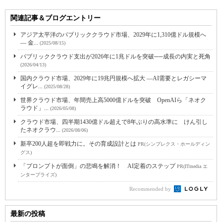
関連記事＆ブログエントリー
アジア太平洋のパブリッククラウド市場、2029年に1,310億ドル規模へ
― 金...
(2025/08/15)
パブリッククラウド支出が2026年に1兆ドルを突破──成長の内実と死角
(2026/04/13)
国内クラウド市場、2029年に19兆円規模へ拡大 ―AI需要とレガシーマ
イグレ...
(2025/08/28)
世界クラウド市場、年間売上高5000億ドルを突破 OpenAIら「ネオク
ラウド」...
(2026/05/08)
クラウド市場、四半期1430億ドル超えで8年ぶりの高水準に けん引し
たネオクラウ...
(2026/08/06)
新卒200人超を即戦力に。その育成設計とは
PR(シンプレクス・ホールディン
グス)
「プロンプトが面倒」の悲鳴を解消！ AI定着のステップ
PR(ITmedia エ
ンタープライズ)
Recommended by
最新の投稿