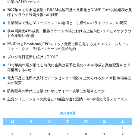
企業のAIガバナンス
2027年メモリ市場展望：DRAM供給不足の長期化とNAND Flash供給緩和が及
ぼすクラウド設備投資への影響
営業現場で進むAIエージェントの急増と「生産性のパラドックス」の現実
前年同期比43%成長、世界クラウド市場における上位3社シェアとネオクラウ
ド企業9社の影響
NVIDIAとBroadcomのCPOスイッチ量産で顕在化する光エンジン、シリコン
フォトニクス、先端パッケージの供給制約
ブログ毎日更新し続けて7,000日
AIで単純作業が消える時代に企業は若手社員のスキル形成と業務配置をどう
再構築するのか？
電力不足と住民の反対はデータセンター増設を止められるか？ 米国市場急拡
大の現実
防御限界の時代に企業はいかにサイバー攻撃に対処するのか
主要ソリューションの統合とAI融合が進む国内iPaaS市場の成長メカニズム
2026年8月
日
月
火
水
木
金
土
1
2
3
4
5
6
7
8