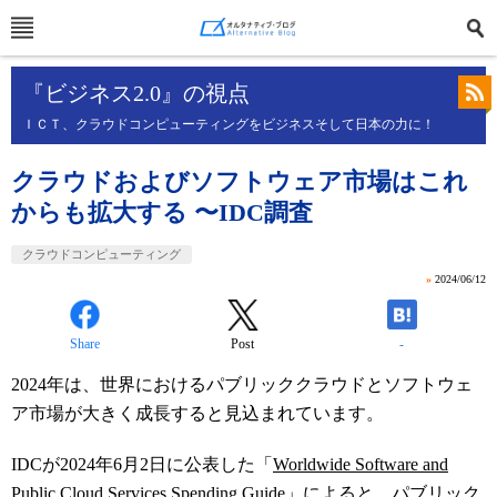
『ビジネス2.0』の視点
ＩＣＴ、クラウドコンピューティングをビジネスそして日本の力に！
クラウドおよびソフトウェア市場はこれ
からも拡大する 〜IDC調査
クラウドコンピューティング
»
2024/06/12
Share
Post
-
2024年は、世界におけるパブリッククラウドとソフトウェ
ア市場が大きく成長すると見込まれています。
IDCが2024年6月2日に公表した「
Worldwide Software and
Public Cloud Services Spending Guide
」によると、パブリック