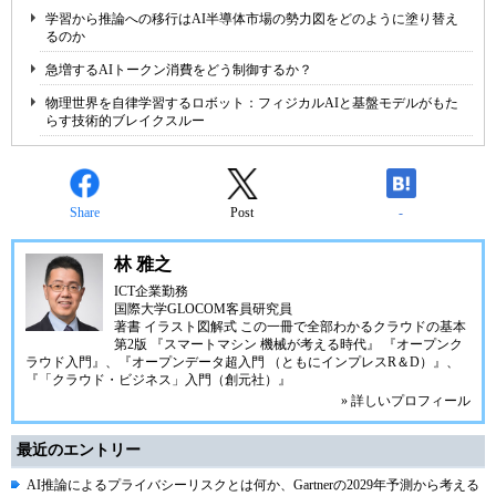
学習から推論への移行はAI半導体市場の勢力図をどのように塗り替え
るのか
急増するAIトークン消費をどう制御するか？
物理世界を自律学習するロボット：フィジカルAIと基盤モデルがもた
らす技術的ブレイクスルー
Share
Post
-
林 雅之
ICT企業勤務
国際大学GLOCOM客員研究員
著書
イラスト図解式 この一冊で全部わかるクラウドの基本
第2版
『スマートマシン 機械が考える時代』
『オープンク
ラウド入門』
、
『オープンデータ超入門 （ともにインプレスR＆D）』
、
『「クラウド・ビジネス」入門（創元社）』
» 詳しいプロフィール
最近のエントリー
AI推論によるプライバシーリスクとは何か、Gartnerの2029年予測から考える