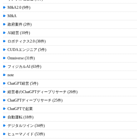
M&A2.0 (9件)
M&A
政府案件 (2件)
AI経営 (10件)
ロボティクス2.0 (38件)
CUDAエンジニア (5件)
Omniverse (31件)
フィジカルAI (63件)
note
ChatGPT経営 (5件)
経営者のChatGPTディープリサーチ (26件)
ChatGPTディープリサーチ (25件)
ChatGPTで起業
自動運転 (18件)
デジタルツイン (34件)
ヒューマノイド (53件)