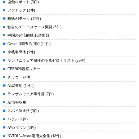
協働ロボット (3件)
ファナック (2件)
防衛AIテック (17件)
独自のAIユースケース開発 (6件)
中国の経済的威圧/超限戦
Gemini 3調査活用術 (14件)
車載半導体 (5件)
ランサムウェア耐性のあるゼロトラスト (28件)
CES2026視察ツアー
さっつー (4件)
AI調査術 (15件)
ランサムウェア事件簿 (7件)
AI情報収集
スパイ防止法 (3件)
ハラル (1件)
AWSダウン (3件)
NVIDIA-Jetson活用大全集 (18件)