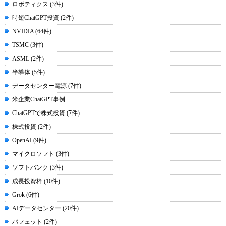
ロボティクス (3件)
時短ChatGPT投資 (2件)
NVIDIA (64件)
TSMC (3件)
ASML (2件)
半導体 (5件)
データセンター電源 (7件)
米企業ChatGPT事例
ChatGPTで株式投資 (7件)
株式投資 (2件)
OpenAI (9件)
マイクロソフト (3件)
ソフトバンク (3件)
成長投資枠 (10件)
Grok (6件)
AIデータセンター (20件)
バフェット (2件)