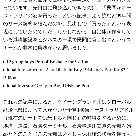
っています。先日目に飛び込んできたのは、
「民間がオー
ストラリアの港を買った」という記事
。よく読むと99年間
のリース契約を結んだのを、見出しで「買った」という表
現にしていたのでした。しかしながら、自治体が保有して
いる港湾施設をビジネスの一環で民間に貸し出すというス
キームが非常に興味深いと思いました。
GIP group buys Port of Brisbane for $2.1bn
Global Infrastructure, Abu Dhabi to Buy Brisbane's Port for $2.1
Billion
Global Investor Group to Buy Brisbane Port
これらの記事によると、クイーンズランド州はグローバル
経済危機によって穴が空いた予算140億オーストラリアドル
（現在のレートでは米ドルと同じ）の補填をするために、
港湾、道路、石炭ターミナル、石炭輸送用鉄道の売却を始
めたとのこと（この売却は必ずしも保有権の移転を伴うも