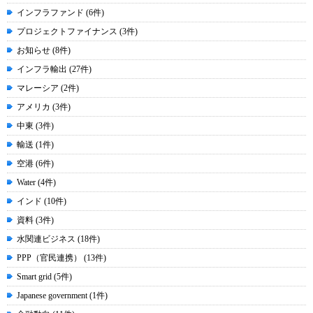
インフラファンド (6件)
プロジェクトファイナンス (3件)
お知らせ (8件)
インフラ輸出 (27件)
マレーシア (2件)
アメリカ (3件)
中東 (3件)
輸送 (1件)
空港 (6件)
Water (4件)
インド (10件)
資料 (3件)
水関連ビジネス (18件)
PPP（官民連携） (13件)
Smart grid (5件)
Japanese government (1件)