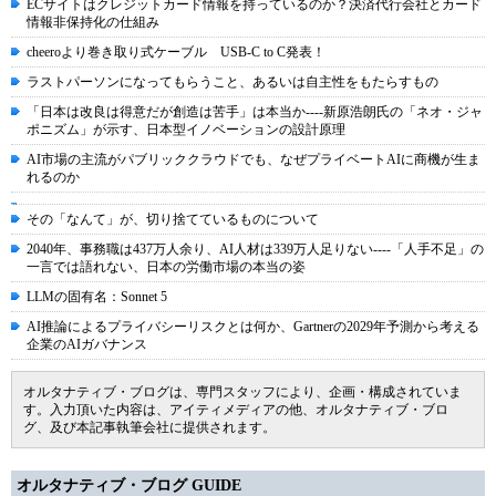
ECサイトはクレジットカード情報を持っているのか？決済代行会社とカード
情報非保持化の仕組み
cheeroより巻き取り式ケーブル USB-C to C発表！
ラストパーソンになってもらうこと、あるいは自主性をもたらすもの
「日本は改良は得意だが創造は苦手」は本当か----新原浩朗氏の「ネオ・ジャ
ポニズム」が示す、日本型イノベーションの設計原理
AI市場の主流がパブリッククラウドでも、なぜプライベートAIに商機が生ま
れるのか
その「なんて」が、切り捨てているものについて
2040年、事務職は437万人余り、AI人材は339万人足りない----「人手不足」の
一言では語れない、日本の労働市場の本当の姿
LLMの固有名：Sonnet 5
AI推論によるプライバシーリスクとは何か、Gartnerの2029年予測から考える
企業のAIガバナンス
オルタナティブ・ブログは、専門スタッフにより、企画・構成されていま
す。入力頂いた内容は、アイティメディアの他、オルタナティブ・ブロ
グ、及び本記事執筆会社に提供されます。
オルタナティブ・ブログ GUIDE