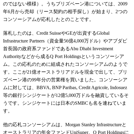
のではない模様）。うちブリズベーン港については、2009
年6月から売却（リース契約の相手探し）が始まり、2つの
コンソーシアムが応札したとのことです。
落札したのは、Credit SuisseやGEが出資するGlobal
Infrastructure Partners（資金量56億4,000万ドル）やアブダビ
首長国の政府系ファンドであるAbu Dhabi Investment
Authorityなどから成るQ Port Holdingsというコンソーシア
ム。この応札のために組成されたコンソーシアムのようで
す。ここが21億オーストラリアドルを現金で出して、ブリ
ズベーン港の99年分の営業権を買いました。コンソーシア
ムに対しては、BBVA, BNP Paribas, Credit Agricole, Indosuez
等の銀行シンジケートが12億5,000万ドルを融資しているそ
うです。シンジケートには日本のSMBCも名を連ねていま
す。
他の応札コンソーシアムは、Morgan Stanley Infrastructureと
オーストラリアの年金ファンドUniSuper。Q Port Holdingsに