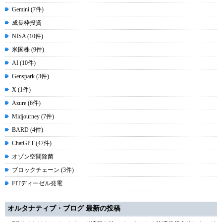
Gemini (7件)
成長枠投資
NISA (10件)
米国株 (9件)
AI (10件)
Genspark (3件)
X (1件)
Azure (6件)
Midjourney (7件)
BARD (4件)
ChatGPT (47件)
オゾン空間除菌
ブロックチェーン (3件)
FITディーゼル発電
オルタナティブ・ブログ 最新の投稿