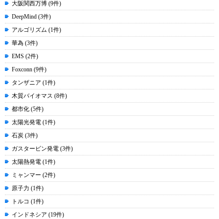
大阪関西万博 (9件)
DeepMind (3件)
アルゴリズム (1件)
華為 (3件)
EMS (2件)
Foxconn (9件)
タンザニア (1件)
木質バイオマス (8件)
都市化 (5件)
太陽光発電 (1件)
石炭 (3件)
ガスタービン発電 (3件)
太陽熱発電 (1件)
ミャンマー (2件)
原子力 (1件)
トルコ (1件)
インドネシア (19件)