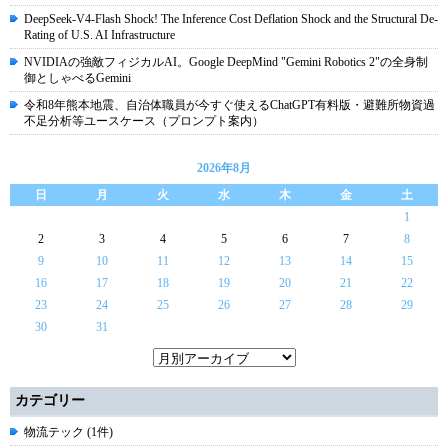
DeepSeek-V4-Flash Shock! The Inference Cost Deflation Shock and the Structural De-
Rating of U.S. AI Infrastructure
NVIDIAの強敵フィジカルAI。Google DeepMind "Gemini Robotics 2"の全身制
御としゃべるGemini
令和8年熊本地震、自治体職員が今すぐ使えるChatGPT有料版・避難所物資過
不足分析等ユースケース（プロンプト案内）
2026年8月
日
月
火
水
木
金
土
1
2
3
4
5
6
7
8
9
10
11
12
13
14
15
16
17
18
19
20
21
22
23
24
25
26
27
28
29
30
31
カテゴリー
物流テック (1件)