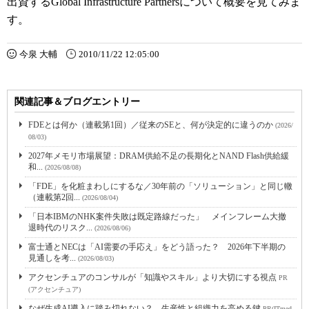
出資するGlobal Infrastructure Partnersについて概要を見てみま
す。
今泉 大輔
2010/11/22 12:05:00
関連記事＆ブログエントリー
FDEとは何か（連載第1回）／従来のSEと、何が決定的に違うのか
(2026/
08/03)
2027年メモリ市場展望：DRAM供給不足の長期化とNAND Flash供給緩
和...
(2026/08/08)
「FDE」を化粧まわしにするな／30年前の「ソリューション」と同じ轍
（連載第2回...
(2026/08/04)
「日本IBMのNHK案件失敗は既定路線だった」 メインフレーム大撤
退時代のリスク...
(2026/08/06)
富士通とNECは「AI需要の手応え」をどう語った？ 2026年下半期の
見通しを考...
(2026/08/03)
アクセンチュアのコンサルが「知識やスキル」より大切にする視点
PR
(アクセンチュア)
なぜ生成AI導入に踏み切れない？ 生産性と組織力を高める鍵
PR(ITmed