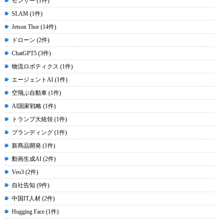
センサー (1件)
SLAM (1件)
Jetson Thor (14件)
ドローン (2件)
ChatGPT5 (3件)
物流ロボティクス (1件)
エージェントAI (1件)
空飛ぶ自動車 (1件)
AI国家戦略 (1件)
トランプ大統領 (1件)
ブランディング (1件)
新商品開発 (1件)
動画生成AI (2件)
Veo3 (2件)
自社告知 (9件)
中国IT人材 (2件)
Hugging Face (1件)