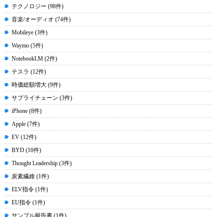
テクノロジー (98件)
音楽/オーディオ (74件)
Mobileye (3件)
Waymo (5件)
NotebookLM (2件)
テスラ (12件)
時価総額増大 (9件)
サプライチェーン (3件)
iPhone (8件)
Apple (7件)
EV (12件)
BYD (10件)
Thought Leadership (3件)
炭素繊維 (1件)
ELV指令 (1件)
EU指令 (1件)
サンプル報告書 (1件)