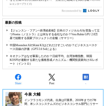
ia エンタープライズ)
Recommended by
最新の投稿
【ジェンスン・フアン×赤澤経産相】日本のフィジカルAIを背負って立
つNoetra（ノエトラ）とは何をする会社なのか？Vera Rubin GPU 2.8万
基で始動する国家プロジェクトの全貌（サマリー）
中国Moonshot AIのKimi K3はどれだけすごいのか？ビジネスユースケ
ース目線の評価（GPT-5.6 Solによる）
キオクシアはなぜ暴落したのか？日経平均、台湾加権指数、韓国
KOSPIが連動する新たな価格形成メカニズム：機関投資家向けAIレポ
ート（イントロ）
Share
Post
-
今泉 大輔
インフラコモンズ代表。出身はIT業界。2010年までの7年
間、米シスコシステムズのビジネスコンサル部門にリサー