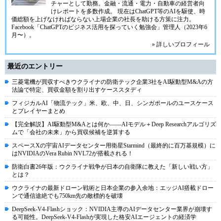
チャーとして勤務。金融・流通・電力・自動車の経営者向
けレポートを多数作成。 現在はChatGPT等のAIを駆使、時
価総額を上げなければならない上場企業の社長を助ける方策に注力。
Facebook「ChatGPTのビジネス活用を探っていく勉強会」管理人（2023年6
月〜）。
» 詳しいプロフィール
最近のエントリー
三菱電機が買収すべきウクライナの防衛テック企業3社をAI駆動型M&Aの方
法論で特定、買収金額を割り出すケーススタディ
フィジカルAI「物流テック」米、欧、中、日、シンガポールのユースケース
とプレイヤーまとめ
【完全解説】AI駆動型M&Aとは何か――AIモデル＋Deep Researchアルゴリズ
ムで「会社の未来」から買収候補を逆算する
スペースXの宇宙AIデータセンター用衛星Starmind（最終的に百万基規模）に
はNVIDIAのVera Rubin NVL72が搭載される！
防衛白書26年版：ウクライナ戦争が日本の自衛隊に教えた「新しい戦い方」
とは？
ウクライナの最新ドローン戦術と日本企業の参入余地：エッジAI搭載ドロー
ンで通信途絶でも750km先の敵標的を破壊
DeepSeek-V4-Flashショック：NVIDIA主導のAIデータセンター業界が崩壊す
る可能性。DeepSeek-V4-Flashが実現した格安AIエージェントの経済学