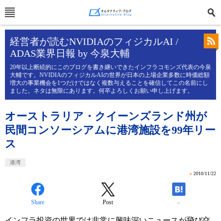
経営者が読むNVIDIAのフィジカルAI /
ADAS業界日報 by 今泉大輔
20年以上断続的にこのブログを書き継いできたインフラコモンズ代表の今泉
大輔です。NVIDIAのフィジカルAIの世界が日本の上場企業多数に時価総額
増大の事業機会を1つだけではなく複数与えることを確信してこの名前にし
ました。ネタは無限にあります。何卒よろしくお願い申し上げます。
オーストラリア・クイーンズランド州が
民間コンソーシアムに港湾施設を99年リー
ス
港湾
»
2010/11/22
Share
Post
-
インフラ投資の世界では非常に興味深いニュースが飛び交