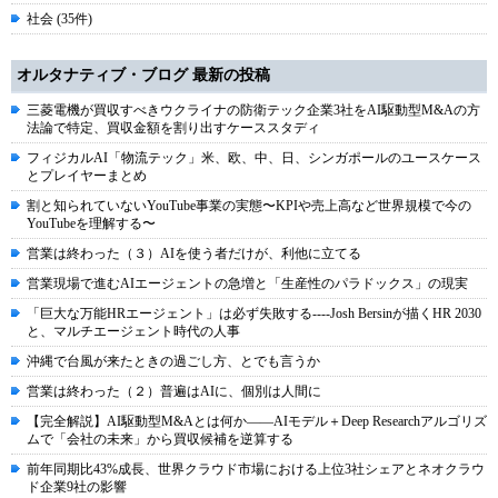
社会 (35件)
オルタナティブ・ブログ 最新の投稿
三菱電機が買収すべきウクライナの防衛テック企業3社をAI駆動型M&Aの方
法論で特定、買収金額を割り出すケーススタディ
フィジカルAI「物流テック」米、欧、中、日、シンガポールのユースケース
とプレイヤーまとめ
割と知られていないYouTube事業の実態〜KPIや売上高など世界規模で今の
YouTubeを理解する〜
営業は終わった（３）AIを使う者だけが、利他に立てる
営業現場で進むAIエージェントの急増と「生産性のパラドックス」の現実
「巨大な万能HRエージェント」は必ず失敗する----Josh Bersinが描くHR 2030
と、マルチエージェント時代の人事
沖縄で台風が来たときの過ごし方、とでも言うか
営業は終わった（２）普遍はAIに、個別は人間に
【完全解説】AI駆動型M&Aとは何か――AIモデル＋Deep Researchアルゴリズ
ムで「会社の未来」から買収候補を逆算する
前年同期比43%成長、世界クラウド市場における上位3社シェアとネオクラウ
ド企業9社の影響