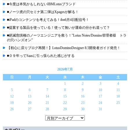
■今度は本気かもしれないIBMLotusブランド
■ノーツ虎の穴セミナ第二弾はXpagesが解る！
■iPadのコンテンツを考えてみる！ibn6月4日配信号！
■提案する製品を使っている！使って無いが運命の分かれ道って？
■絶滅危惧種のノーツエンジニアを救う！”Lotus Notes/Domino管理者様 トラ
の穴ハンズオン”
【初心に戻りブログ再開！】LotusDominoDesigner 8.5開発者ガイド発売！
■０９年ってSaasに引っ張られた感じがする
2026年7月
日
月
火
水
木
金
土
1
2
3
4
5
6
7
8
9
10
11
12
13
14
15
16
17
18
19
20
21
22
23
24
25
26
27
28
29
30
31