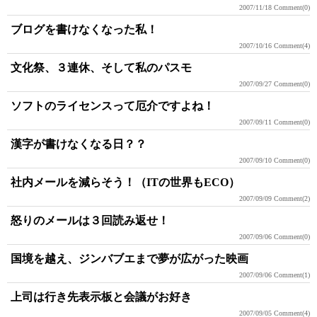
2007/11/18
Comment(0)
ブログを書けなくなった私！
2007/10/16
Comment(4)
文化祭、３連休、そして私のパスモ
2007/09/27
Comment(0)
ソフトのライセンスって厄介ですよね！
2007/09/11
Comment(0)
漢字が書けなくなる日？？
2007/09/10
Comment(0)
社内メールを減らそう！（ITの世界もECO）
2007/09/09
Comment(2)
怒りのメールは３回読み返せ！
2007/09/06
Comment(0)
国境を越え、ジンバブエまで夢が広がった映画
2007/09/06
Comment(1)
上司は行き先表示板と会議がお好き
2007/09/05
Comment(4)