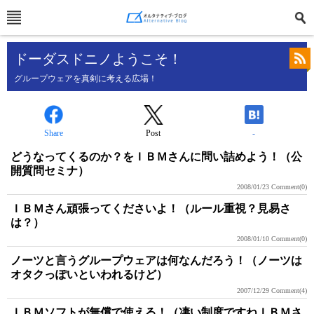
ドーダスドニノようこそ！
グループウェアを真剣に考える広場！
Share
Post
-
どうなってくるのか？をＩＢＭさんに問い詰めよう！（公
開質問セミナ）
2008/01/23
Comment(0)
ＩＢＭさん頑張ってくださいよ！（ルール重視？見易さ
は？）
2008/01/10
Comment(0)
ノーツと言うグループウェアは何なんだろう！（ノーツは
オタクっぽいといわれるけど）
2007/12/29
Comment(4)
ＩＢＭソフトが無償で使える！（凄い制度ですねＩＢＭさ