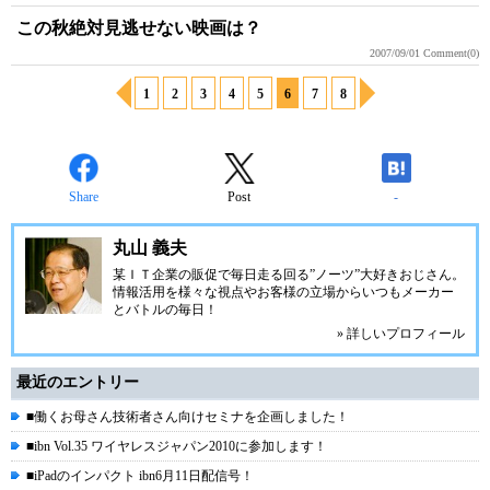
この秋絶対見逃せない映画は？
2007/09/01
Comment(0)
1
2
3
4
5
6
7
8
Share
Post
-
丸山 義夫
某ＩＴ企業の販促で毎日走る回る”ノーツ”大好きおじさん。
情報活用を様々な視点やお客様の立場からいつもメーカー
とバトルの毎日！
» 詳しいプロフィール
最近のエントリー
■働くお母さん技術者さん向けセミナを企画しました！
■ibn Vol.35 ワイヤレスジャパン2010に参加します！
■iPadのインパクト ibn6月11日配信号！