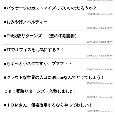
2009/01/29
Comment(0)
■パッケージのカストマイズっていいのだろうか？
2009/01/28
Comment(0)
■おみやげノベルティー
2009/01/27
Comment(0)
■Oh!受験リターンズ！（塾の冬期講習）
2009/01/06
Comment(0)
■ITでオフィスを元気にする？！
2008/12/24
Comment(0)
■ちょっと小ネタですが、プフフ・・
2008/12/16
Comment(0)
■クラウドな世界の入口にiPhoneなんてどうでしょう！
2008/12/15
Comment(0)
Ｏｈ！受験リターンズ（入塾しました）
2008/11/21
Comment(0)
■ＩＢＭさん、価格改定するならやって欲しい！
2008/11/19
Comment(4)