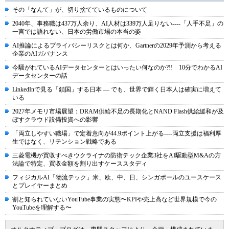
その「なんて」が、切り捨てているものについて
2040年、事務職は437万人余り、AI人材は339万人足りない----「人手不足」の
一言では語れない、日本の労働市場の本当の姿
AI推論によるプライバシーリスクとは何か、Gartnerの2029年予測から考える
企業のAIガバナンス
今騒がれているAIデータセンターとはいったい何なのか?!! 10分でわかるAI
データセンターの話
LinkedInで見る「鎖国」する日本 ― でも、世界で輝く日本人は確実に増えて
いる
2027年メモリ市場展望：DRAM供給不足の長期化とNAND Flash供給緩和が及
ぼすクラウド設備投資への影響
「両立しやすい職場」で定着意向が44.9ポイント上がる----両立支援は福利厚
生ではなく、リテンション戦略である
三菱電機が買収すべきウクライナの防衛テック企業3社をAI駆動型M&Aの方
法論で特定、買収金額を割り出すケーススタディ
フィジカルAI「物流テック」米、欧、中、日、シンガポールのユースケース
とプレイヤーまとめ
割と知られていないYouTube事業の実態〜KPIや売上高など世界規模で今の
YouTubeを理解する〜