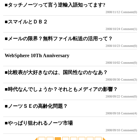
■タッチノーツって言う逆輸入語知ってます?
2008/11/12
Comment(0)
■スマイルとＤＢ２
2008/10/24
Comment(1)
■メールの限界？無料ファイル転送の活用って？
2008/10/23
Comment(0)
WebSphere 10Th Anniversary
2008/10/02
Comment(0)
■比較表が大好きなのは、国民性なのかなあ？
2008/09/30
Comment(3)
■時代なんでしょうか？それともメディアの影響？
2008/09/22
Comment(0)
■ノーツＳＥの高齢化問題？
2008/09/18
Comment(4)
■やっぱり狙われるノーツ市場
2008/09/10
Comment(0)