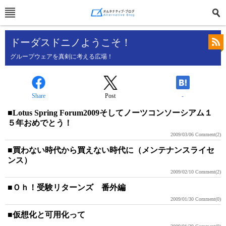
ドーダスドニノようこそ！
グループウェアを真剣に考える広場！
Share
Post
-
■Lotus Spring Forum2009そしてノーツコンソーシアム１
５年おめでとう！
2009/03/06
Comment(2)
■買わない時代から買えない時代に（メンテナンスライセ
ンス）
2009/02/10
Comment(2)
■Ｏｈ！受験リターンズ 番外編
2009/01/30
Comment(0)
■仮想化と可用化って