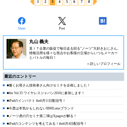
1
2
3
4
5
6
7
8
Share
Post
-
丸山 義夫
某ＩＴ企業の販促で毎日走る回る”ノーツ”大好きおじさん。
情報活用を様々な視点やお客様の立場からいつもメーカー
とバトルの毎日！
» 詳しいプロフィール
最近のエントリー
■働くお母さん技術者さん向けセミナを企画しました！
■ibn Vol.35 ワイヤレスジャパン2010に参加します！
■iPadのインパクト ibn6月11日配信号！
■今度は本気かもしれないIBMLotusブランド
■ノーツ虎の穴セミナ第二弾はXpagesが解る！
■iPadのコンテンツを考えてみる！ibn6月4日配信号！