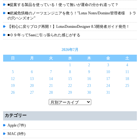
■提案する製品を使っている！使って無いが運命の分かれ道って？
■絶滅危惧種のノーツエンジニアを救う！”Lotus Notes/Domino管理者様 トラ
の穴ハンズオン”
【初心に戻りブログ再開！】LotusDominoDesigner 8.5開発者ガイド発売！
■０９年ってSaasに引っ張られた感じがする
2026年7月
日
月
火
水
木
金
土
1
2
3
4
5
6
7
8
9
10
11
12
13
14
15
16
17
18
19
20
21
22
23
24
25
26
27
28
29
30
31
カテゴリー
Apple (7件)
MAC (8件)