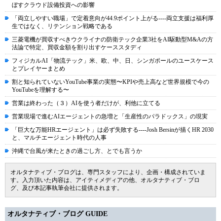
ぼすクラウド設備投資への影響
「両立しやすい職場」で定着意向が44.9ポイント上がる----両立支援は福利厚
生ではなく、リテンション戦略である
三菱電機が買収すべきウクライナの防衛テック企業3社をAI駆動型M&Aの方
法論で特定、買収金額を割り出すケーススタディ
フィジカルAI「物流テック」米、欧、中、日、シンガポールのユースケース
とプレイヤーまとめ
割と知られていないYouTube事業の実態〜KPIや売上高など世界規模で今の
YouTubeを理解する〜
営業は終わった（３）AIを使う者だけが、利他に立てる
営業現場で進むAIエージェントの急増と「生産性のパラドックス」の現実
「巨大な万能HRエージェント」は必ず失敗する----Josh Bersinが描くHR 2030
と、マルチエージェント時代の人事
沖縄で台風が来たときの過ごし方、とでも言うか
オルタナティブ・ブログは、専門スタッフにより、企画・構成されていま
す。入力頂いた内容は、アイティメディアの他、オルタナティブ・ブロ
グ、及び本記事執筆会社に提供されます。
オルタナティブ・ブログ GUIDE