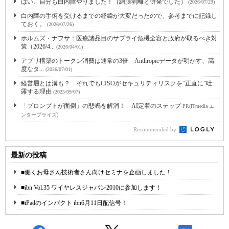
はい、自分も白内障やりました！（網膜剥離と併発でした）
(2026/07/29)
白内障の手術を受けるまでの経緯が大変だったので、参考までに記録し
ておく。
(2026/07/26)
ホルムズ・ナフサ：医療諸品目のサプライ危機全容と政府が取るべき対
策（2026/4...
(2026/04/01)
アプリ構築のトークン消費は通常の3倍 Anthropicデータが明かす、高
度なタ...
(2026/07/01)
経営層とは溝も？ それでもCISOがセキュリティリスクを“正直に”吐
露する理由
(2025/09/07)
「プロンプトが面倒」の悲鳴を解消！ AI定着のステップ
PR(ITmedia エ
ンタープライズ)
Recommended by
最新の投稿
■働くお母さん技術者さん向けセミナを企画しました！
■ibn Vol.35 ワイヤレスジャパン2010に参加します！
■iPadのインパクト ibn6月11日配信号！