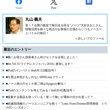
Share
Post
-
丸山 義夫
某ＩＴ企業の販促で毎日走る回る”ノーツ”大好きおじさん。
情報活用を様々な視点やお客様の立場からいつもメーカー
とバトルの毎日！
» 詳しいプロフィール
最近のエントリー
■働くお母さん技術者さん向けセミナを企画しました！
■ibn Vol.35 ワイヤレスジャパン2010に参加します！
■iPadのインパクト ibn6月11日配信号！
■今度は本気かもしれないIBMLotusブランド
■ノーツ虎の穴セミナ第二弾はXpagesが解る！
■iPadのコンテンツを考えてみる！ibn6月4日配信号！
■提案する製品を使っている！使って無いが運命の分かれ道って？
■絶滅危惧種のノーツエンジニアを救う！”Lotus Notes/Domino管理者様 トラ
の穴ハンズオン”