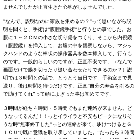
ませんでしたが正直生きた心地がしませんでした。
”なんで、説明なのに家族を集めるの？”って思いながら説
明を聞くと、手術は”腹腔鏡手術”と行うとの事でした。お
腹に１～２ＣＭの小さな切り傷をつくり、そこから内視鏡
（腹腔鏡）を挿入して、お腹の中を観察しながら、マジッ
クハンドのような棒状の操作器具を数本挿入して、行うも
のです。一般的らしいのですが、正直不安です。（なんで
画面だけで腸を切ったり縫い合わせたりできるのか？）説
明では３時間との話で、とうとう当日です。手術室まで見
送り、後は時間を待つだけです。正直”自分の寿命を削るの
で助けてくれ”って頭によぎった事は初めてです。
３時間が経ち４時間・５時間でもまだ連絡が来ません。ど
うなってるんだ！！っとイライラと不安もピークになりそ
うな時”無事終了した”っとの連絡が来て、駆けつけるとＧ
ＩＣＵで既に意識を取り戻していました。”だったら３時間