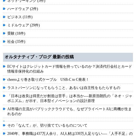
ネットワーキング (5件)
ハードウェア (2件)
ビジネス (11件)
ミドルウェア (29件)
受験 (18件)
社会 (35件)
オルタナティブ・ブログ 最新の投稿
ECサイトはクレジットカード情報を持っているのか？決済代行会社とカード
情報非保持化の仕組み
cheeroより巻き取り式ケーブル USB-C to C発表！
ラストパーソンになってもらうこと、あるいは自主性をもたらすもの
「日本は改良は得意だが創造は苦手」は本当か----新原浩朗氏の「ネオ・ジャ
ポニズム」が示す、日本型イノベーションの設計原理
AI市場の主流がパブリッククラウドでも、なぜプライベートAIに商機が生ま
れるのか
その「なんて」が、切り捨てているものについて
2040年、事務職は437万人余り、AI人材は339万人足りない----「人手不足」の