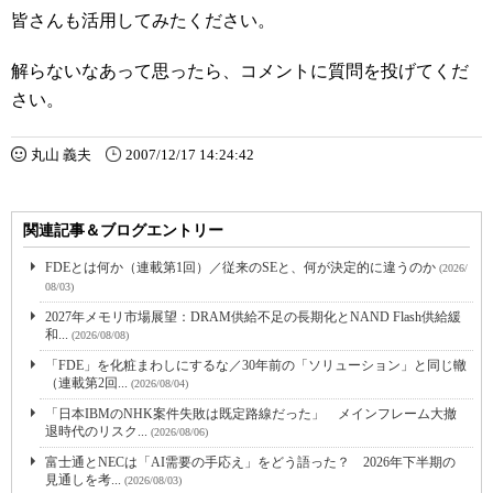
皆さんも活用してみたください。
解らないなあって思ったら、コメントに質問を投げてくだ
さい。
丸山 義夫
2007/12/17 14:24:42
関連記事＆ブログエントリー
FDEとは何か（連載第1回）／従来のSEと、何が決定的に違うのか
(2026/
08/03)
2027年メモリ市場展望：DRAM供給不足の長期化とNAND Flash供給緩
和...
(2026/08/08)
「FDE」を化粧まわしにするな／30年前の「ソリューション」と同じ轍
（連載第2回...
(2026/08/04)
「日本IBMのNHK案件失敗は既定路線だった」 メインフレーム大撤
退時代のリスク...
(2026/08/06)
富士通とNECは「AI需要の手応え」をどう語った？ 2026年下半期の
見通しを考...
(2026/08/03)