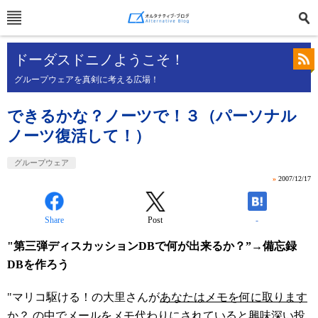
ドーダスドニノようこそ！
グループウェアを真剣に考える広場！
できるかな？ノーツで！３（パーソナル
ノーツ復活して！）
グループウェア
»
2007/12/17
Share
Post
-
"第三弾ディスカッションDBで何が出来るか？”→備忘録
DBを作ろう
"マリコ駆ける！の大里さんが
あなたはメモを何に取ります
か？
の中でメールをメモ代わりにされていると興味深い投