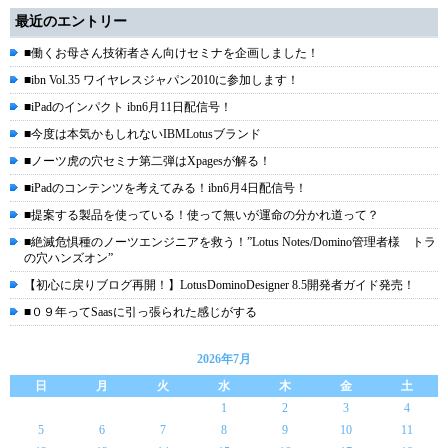
最近のエントリー
■働くお母さん技術者さん向けセミナを企画しました！
■ibn Vol.35 ワイヤレスジャパン2010に参加します！
■iPadのインパクト ibn6月11日配信号！
■今度は本気かもしれないIBMLotusブランド
■ノーツ虎の穴セミナ第二弾はXpagesが解る！
■iPadのコンテンツを考えてみる！ibn6月4日配信号！
■提案する製品を使っている！使って無いが運命の分かれ道って？
■絶滅危惧種のノーツエンジニアを救う！”Lotus Notes/Domino管理者様 トラ
の穴ハンズオン”
【初心に戻りブログ再開！】LotusDominoDesigner 8.5開発者ガイド発売！
■０９年ってSaasに引っ張られた感じがする
2026年7月
日
月
火
水
木
金
土
1
2
3
4
5
6
7
8
9
10
11