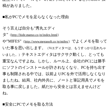
稿がありました。
■私がPCでメモを足らなくなった理由
そう言えば自分も”秀丸エディ
タ”
（
http://hide.maruo.co.jp/index.html
）
や”MIFES”
でよくメモを取って
（
http://www.megasoft.co.jp/mifes/
）
いた事を思い出します。
（Viエディターは、もうすっかり忘れちゃ
テキストエディタはサクサク動くし、とっても
いました。）
重宝なんですよね。しかし、ルール上、会社のPCには勝手
にソフトのインストールが許されなくなり、PCを持ち出す
事も制限される中では、以前よりPCを外で活用しなくなり
ましたね。結局、社内外共に、ノートと筆記用具でメモを
取る事に戻しました。紙だから安全とは言えませんけど
ね。
■安全にPCでメモを取る方法