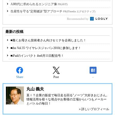
AI時代に求められるエンジニア像
PR(＠IT)
生産性を守る“定期健診”型アプローチ
PR(ITmedia エグゼクティブ)
Recommended by
最新の投稿
■働くお母さん技術者さん向けセミナを企画しました！
■ibn Vol.35 ワイヤレスジャパン2010に参加します！
■iPadのインパクト ibn6月11日配信号！
Share
Post
-
丸山 義夫
某ＩＴ企業の販促で毎日走る回る”ノーツ”大好きおじさん。
情報活用を様々な視点やお客様の立場からいつもメーカー
とバトルの毎日！
» 詳しいプロフィール