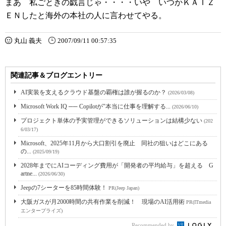
まあ 私ごときの戯言じゃ・・・・いや いつかＫＡＩＺ
ＥＮしたと海外の本社の人に言わせてやる。
丸山 義夫
2007/09/11 00:57:35
関連記事＆ブログエントリー
AI実装を支えるクラウド基盤の覇権は誰が握るのか？
(2026/03/08)
Microsoft Work IQ ── Copilotが"本当に仕事を理解する...
(2026/06/10)
プロジェクト単体の予実管理ができるソリューションは結構少ない
(202
6/03/17)
Microsoft、2025年11月から大口割引を廃止 同社の狙いはどこにある
の...
(2025/09/19)
2028年までにAIコーディング費用が「開発者の平均給与」を超える G
artne...
(2026/06/30)
Jeepの7シーターを85時間体験！
PR(Jeep Japan)
大阪ガスが月2000時間の共有作業を削減！ 現場のAI活用術
PR(ITmedia
エンタープライズ)
Recommended by