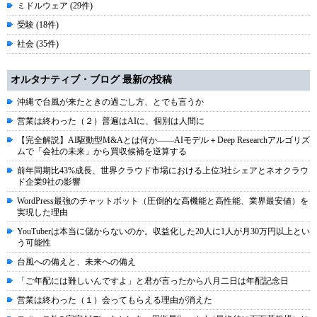
ミドルウェア (29件)
受験 (18件)
社会 (35件)
オルタナティブ・ブログ 最新の投稿
沖縄で台風が来たときの過ごし方、とでも言うか
営業は終わった（２）普遍はAIに、個別は人間に
【完全解説】AI駆動型M&Aとは何か――AIモデル＋Deep Researchアルゴリズ
ムで「会社の未来」から買収候補を逆算する
前年同期比43%成長、世界クラウド市場における上位3社シェアとネオクラウ
ド企業9社の影響
WordPress最強のチャットボット（圧倒的な高機能と高性能、業界最安値）を
実現した理由
YouTuberは本当に儲からないのか。収益化した20人に1人が月30万円以上とい
う可能性
台風への備えと、未来への備え
「ご年配には難しいんですよ」と君が言ったから八月二日は年配記念日
営業は終わった（１）会ってもらえる理由が消えた