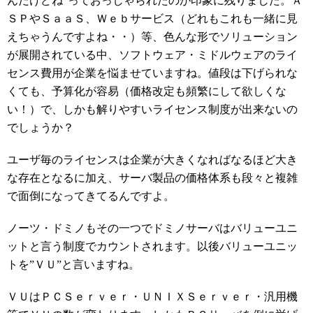
んだけどね”っておっしゃられたのが印象に残りました。Ａ
ＳＰやＳａａＳ、Ｗｅｂサービス（どれもこれも一緒に見
えちゃうんですよね・・）等、色んな形でソリューション
が展開されている中、ソフトウェア・ミドルウェアのライ
センス費用が企業を悩ませていますね。値段は下げられな
くても、予算化が容易（価格改定も頻繁にして欲しくな
い！）で、しかも解りやすいライセンス制度が出来ないの
でしょうか？
ユーザ毎のライセンスは企業が大きくなればなるほど大き
な存在となるに加え、サーバ製品の価格体系も段々と複雑
で面倒になってきてるんですよ。
ノーツ・ドミノもその一つでドミノサーバはバリューユニ
ットと言う制度でカウントされます。以後バリューユニッ
トを”ＶＵ”と言いますね。
ＶＵはＰＣＳｅｒｖｅｒ・ＵＮＩＸＳｅｒｖｅｒ・汎用機