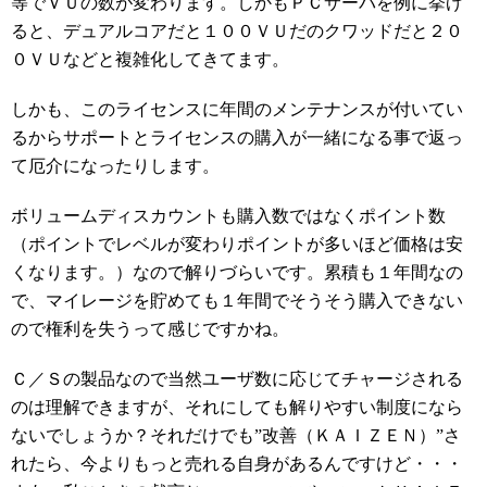
等でＶＵの数が変わります。しかもＰＣサーバを例に挙げ
ると、デュアルコアだと１００ＶＵだのクワッドだと２０
０ＶＵなどと複雑化してきてます。
しかも、このライセンスに年間のメンテナンスが付いてい
るからサポートとライセンスの購入が一緒になる事で返っ
て厄介になったりします。
ボリュームディスカウントも購入数ではなくポイント数
（ポイントでレベルが変わりポイントが多いほど価格は安
くなります。）なので解りづらいです。累積も１年間なの
で、マイレージを貯めても１年間でそうそう購入できない
ので権利を失うって感じですかね。
Ｃ／Ｓの製品なので当然ユーザ数に応じてチャージされる
のは理解できますが、それにしても解りやすい制度になら
ないでしょうか？それだけでも”改善（ＫＡＩＺＥＮ）”さ
れたら、今よりもっと売れる自身があるんですけど・・・