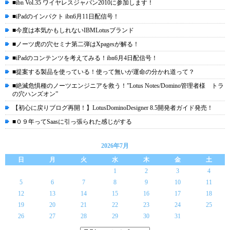
■ibn Vol.35 ワイヤレスジャパン2010に参加します！
■iPadのインパクト ibn6月11日配信号！
■今度は本気かもしれないIBMLotusブランド
■ノーツ虎の穴セミナ第二弾はXpagesが解る！
■iPadのコンテンツを考えてみる！ibn6月4日配信号！
■提案する製品を使っている！使って無いが運命の分かれ道って？
■絶滅危惧種のノーツエンジニアを救う！”Lotus Notes/Domino管理者様 トラ
の穴ハンズオン”
【初心に戻りブログ再開！】LotusDominoDesigner 8.5開発者ガイド発売！
■０９年ってSaasに引っ張られた感じがする
2026年7月
日
月
火
水
木
金
土
1
2
3
4
5
6
7
8
9
10
11
12
13
14
15
16
17
18
19
20
21
22
23
24
25
26
27
28
29
30
31