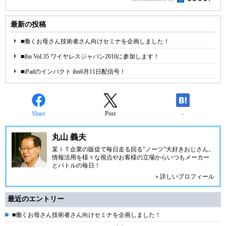
最新の投稿
■働くお母さん技術者さん向けセミナを企画しました！
■ibn Vol.35 ワイヤレスジャパン2010に参加します！
■iPadのインパクト ibn6月11日配信号！
Share
Post
-
丸山 義夫
某ＩＴ企業の販促で毎日走る回る”ノーツ”大好きおじさん。
情報活用を様々な視点やお客様の立場からいつもメーカー
とバトルの毎日！
» 詳しいプロフィール
最近のエントリー
■働くお母さん技術者さん向けセミナを企画しました！