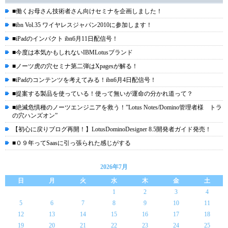
■働くお母さん技術者さん向けセミナを企画しました！
■ibn Vol.35 ワイヤレスジャパン2010に参加します！
■iPadのインパクト ibn6月11日配信号！
■今度は本気かもしれないIBMLotusブランド
■ノーツ虎の穴セミナ第二弾はXpagesが解る！
■iPadのコンテンツを考えてみる！ibn6月4日配信号！
■提案する製品を使っている！使って無いが運命の分かれ道って？
■絶滅危惧種のノーツエンジニアを救う！”Lotus Notes/Domino管理者様 トラ
の穴ハンズオン”
【初心に戻りブログ再開！】LotusDominoDesigner 8.5開発者ガイド発売！
■０９年ってSaasに引っ張られた感じがする
2026年7月
日
月
火
水
木
金
土
1
2
3
4
5
6
7
8
9
10
11
12
13
14
15
16
17
18
19
20
21
22
23
24
25