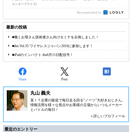
エンタープライズ)
Recommended by
最新の投稿
■働くお母さん技術者さん向けセミナを企画しました！
■ibn Vol.35 ワイヤレスジャパン2010に参加します！
■iPadのインパクト ibn6月11日配信号！
Share
Post
-
丸山 義夫
某ＩＴ企業の販促で毎日走る回る”ノーツ”大好きおじさん。
情報活用を様々な視点やお客様の立場からいつもメーカー
とバトルの毎日！
» 詳しいプロフィール
最近のエントリー