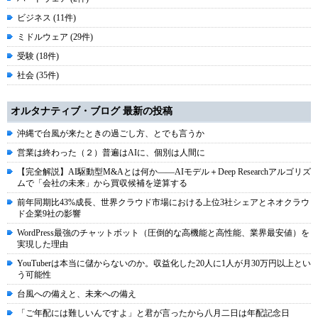
ビジネス (11件)
ミドルウェア (29件)
受験 (18件)
社会 (35件)
オルタナティブ・ブログ 最新の投稿
沖縄で台風が来たときの過ごし方、とでも言うか
営業は終わった（２）普遍はAIに、個別は人間に
【完全解説】AI駆動型M&Aとは何か――AIモデル＋Deep Researchアルゴリズ
ムで「会社の未来」から買収候補を逆算する
前年同期比43%成長、世界クラウド市場における上位3社シェアとネオクラウ
ド企業9社の影響
WordPress最強のチャットボット（圧倒的な高機能と高性能、業界最安値）を
実現した理由
YouTuberは本当に儲からないのか。収益化した20人に1人が月30万円以上とい
う可能性
台風への備えと、未来への備え
「ご年配には難しいんですよ」と君が言ったから八月二日は年配記念日