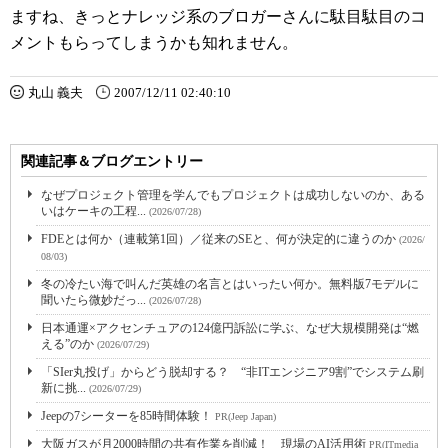
ますね、きっとナレッジ系のブロガーさんに駄目駄目のコ
メントもらってしまうかも知れません。
丸山 義夫
2007/12/11 02:40:10
関連記事＆ブログエントリー
なぜプロジェクト管理を学んでもプロジェクトは成功しないのか、ある
いはケーキの工程...
(2026/07/28)
FDEとは何か（連載第1回）／従来のSEと、何が決定的に違うのか
(2026/
08/03)
冬の冷たい海で叫んだ英雄の名言とはいったい何か。無料版7モデルに
聞いたら微妙だっ...
(2026/07/28)
日本通運×アクセンチュアの124億円訴訟に学ぶ、なぜ大規模開発は“燃
える”のか
(2026/07/29)
「SIer丸投げ」からどう脱却する？ “非ITエンジニア9割”でシステム刷
新に挑...
(2026/07/29)
Jeepの7シーターを85時間体験！
PR(Jeep Japan)
大阪ガスが月2000時間の共有作業を削減！ 現場のAI活用術
PR(ITmedia