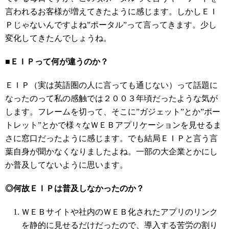
言われるお客様が増えてきたように感じます。しかしＥＩ
Ｐじゃないんですよね”ポータル”って言ってきます。少し
変化してきたんでしょうね。
■
ＥＩＰって何が違うのか？
ＥＩＰ（実は英語圏の人に言っても通じない）って話題に
なったのって私の感触では２００３年頃だったような気が
します。フレームを切って、そこに”ガジェット”とか”ポー
トレット”とかで様々なＷＥＢアプリケーションを見せるま
さに窓口だったように感じます。でも結局ＥＩＰと言う言
葉自身が聞かなくなりましたよね。一部の大企業とかにし
か普及してないように思います。
◎何故ＥＩＰは普及しなかったのか？
ＷＥＢサイトや社内のＷＥＢ化されたアプリのリンク
を静的に見せるだけだったので、導入する苦労の割り