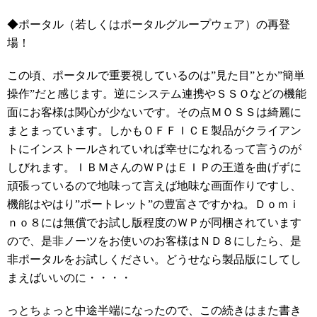
◆ポータル（若しくはポータルグループウェア）の再登
場！
この頃、ポータルで重要視しているのは”見た目”とか”簡単
操作”だと感じます。逆にシステム連携やＳＳＯなどの機能
面にお客様は関心が少ないです。その点ＭＯＳＳは綺麗に
まとまっています。しかもＯＦＦＩＣＥ製品がクライアン
トにインストールされていれば幸せになれるって言うのが
しびれます。ＩＢＭさんのＷＰはＥＩＰの王道を曲げずに
頑張っているので地味って言えば地味な画面作りですし、
機能はやはり”ポートレット”の豊富さですかね。Ｄｏｍｉ
ｎｏ８には無償でお試し版程度のＷＰが同梱されています
ので、是非ノーツをお使いのお客様はＮＤ８にしたら、是
非ポータルをお試しください。どうせなら製品版にしてし
まえばいいのに・・・・
っとちょっと中途半端になったので、この続きはまた書き