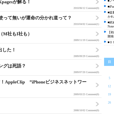
■ノ
agesが解る！
■i
2010/06/12
Comment(0)
■提
かれ
使って無いが運命の分かれ道って？
■絶
2010/04/02
Comment(1)
No
【初心
（M社もI社も）
開発
2009/11/19
Comment(4)
■０
を出した！
2009/09/29
Comment(0)
日
ングは死語？
2009/07/20
Comment(0)
5
pleClip ”iPhoneビジネスネットワー
12
19
2009/03/25
Comment(0)
26
2008/10/02
Comment(0)