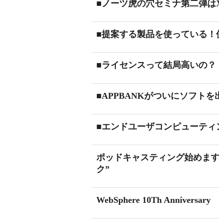
■ノーツ虎の穴セミナ第二弾はXp
■提案する製品を使っている！
■ライセンスって結局高いの？
■APPBANKがついにソフト
■エンドユーザコンピューティ
ポッドキャスティング始めます！Ap
ク”
WebSphere 10Th Anniversary