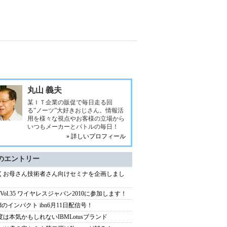
丸山 義夫
某ＩＴ企業の販促で毎日走る回
る”ノーツ”大好きおじさん。情報活
用を様々な視点やお客様の立場から
いつもメーカーとバトルの毎日！
» 詳しいプロフィール
のエントリー
くお母さん技術者さん向けセミナを企画しまし
bn Vol.35 ワイヤレスジャパン2010に参加します！
Padのインパクト ibn6月11日配信号！
度は本気かもしれないIBMLotusブランド