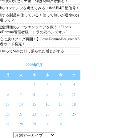
ーツ虎の穴セミナ第二弾はXpagesが解る！
Padのコンテンツを考えてみる！ibn6月4日配信号！
案する製品を使っている！使って無いが運命の分
道って？
滅危惧種のノーツエンジニアを救う！”Lotus
tes/Domino管理者様 トラの穴ハンズオン”
に戻りブログ再開！】LotusDominoDesigner 8.5
者ガイド発売！
９年ってSaasに引っ張られた感じがする
2026年7月
月
火
水
木
金
土
1
2
3
4
6
7
8
9
10
11
13
14
15
16
17
18
20
21
22
23
24
25
27
28
29
30
31