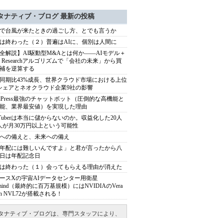
タナティブ・ブログ 最新の投稿
で台風が来たときの過ごし方、とでも言うか
は終わった（２）普遍はAIに、個別は人間に
全解説】AI駆動型M&Aとは何か――AIモデル＋
ep Researchアルゴリズムで「会社の未来」から買
補を逆算する
同期比43%成長、世界クラウド市場における上位
シェアとネオクラウド企業9社の影響
rdPress最強のチャットボット（圧倒的な高機能と
能、業界最安値）を実現した理由
uTuberは本当に儲からないのか。収益化した20人
人が月30万円以上という可能性
への備えと、未来への備え
年配には難しいんですよ」と君が言ったから八
日は年配記念日
は終わった（１）会ってもらえる理由が消えた
ースXの宇宙AIデータセンター用衛星
armind（最終的に百万基規模）にはNVIDIAのVera
bin NVL72が搭載される！
タナティブ・ブログは、専門スタッフにより、