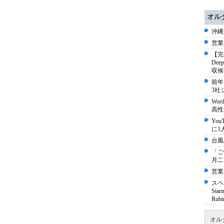
オル
沖縄
営業
【完
De
収候
前年
3社
Wo
高性
Yo
に1
台風
「ご
月二
営業
スペ
St
Ru
オル