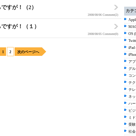
さらですが！（2）
カテ
2008/08/06
Comment(2)
Appl
さらですが！（１）
MAC
OS 
2008/08/05
Comment(0)
Twit
iPad
1
2
次のページへ
iPho
アプ
グル
コン
テク
テレ
ネッ
ハー
ビジネ
ミド
受験 
社会 