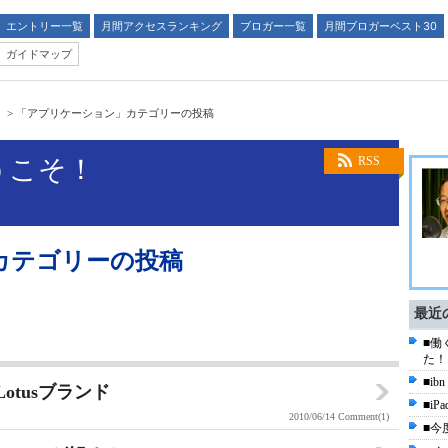
エントリー一覧
月間アクセスランキング
ブロガー一覧
月間ブロガーベスト30
ガイドマップ
！
>
「アプリケーション」カテゴリーの投稿
うこそ！
RSS
カテゴリーの投稿
最近
■働
た！
■i
otusブランド
■i
2010/06/14
Comment(1)
■今