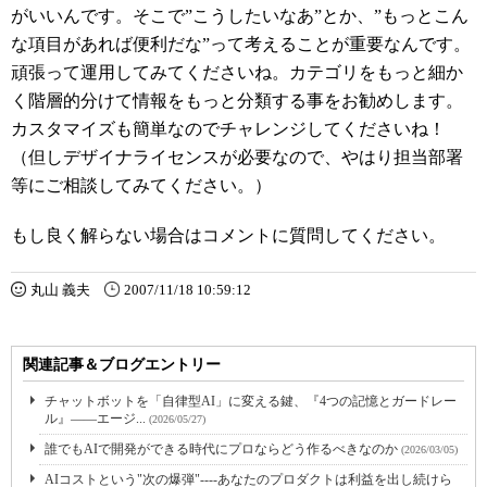
がいいんです。そこで”こうしたいなあ”とか、”もっとこん
な項目があれば便利だな”って考えることが重要なんです。
頑張って運用してみてくださいね。カテゴリをもっと細か
く階層的分けて情報をもっと分類する事をお勧めします。
カスタマイズも簡単なのでチャレンジしてくださいね！
（但しデザイナライセンスが必要なので、やはり担当部署
等にご相談してみてください。）
もし良く解らない場合はコメントに質問してください。
丸山 義夫
2007/11/18 10:59:12
関連記事＆ブログエントリー
チャットボットを「自律型AI」に変える鍵、『4つの記憶とガードレー
ル』――エージ...
(2026/05/27)
誰でもAIで開発ができる時代にプロならどう作るべきなのか
(2026/03/05)
AIコストという"次の爆弾"----あなたのプロダクトは利益を出し続けら