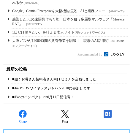
れるか
(2026/06/09)
Google、Gemini Enterpriseを大幅機能拡充 AIと業務フロー...
(2026/04/25)
感染したPCの遠隔操作も可能 日本を狙う多層型マルウェア「Mostere
RAT」...
(2025/09/12)
1日だけ働きたい、を叶える求人サイト
PR(ショットワークス)
大阪ガスが月2000時間の共有作業を削減！ 現場のAI活用術
PR(ITmedia
エンタープライズ)
Recommended by
最新の投稿
■働くお母さん技術者さん向けセミナを企画しました！
■ibn Vol.35 ワイヤレスジャパン2010に参加します！
■iPadのインパクト ibn6月11日配信号！
Share
Post
-