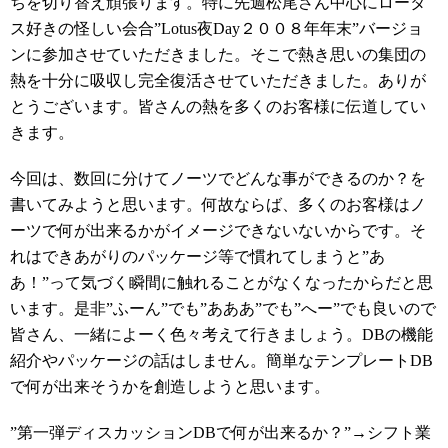
ちを切り替え頑張ります。特に先週松尾さん中心にロータ
ス好きの怪しい会合”Lotus夜Day２００８年年末”バージョ
ンに参加させていただきました。そこで熱き思いの集団の
熱を十分に吸収し完全復活させていただきました。ありが
とうございます。皆さんの熱を多くのお客様に伝道してい
きます。
今回は、数回に分けてノーツでどんな事ができるのか？を
書いてみようと思います。何故ならば、多くのお客様はノ
ーツで何が出来るかがイメージできないないからです。そ
れはできあがりのパッケージ等で慣れてしまうと”あ
あ！”って気づく瞬間に触れることがなくなったからだと思
います。是非”ふーん”でも”あああ”でも”へー”でも良いので
皆さん、一緒によーく色々考えて行きましょう。DBの機能
紹介やパッケージの話はしません。簡単なテンプレートDB
で何が出来そうかを創造しようと思います。
”第一弾ディスカッションDBで何が出来るか？”→シフト業