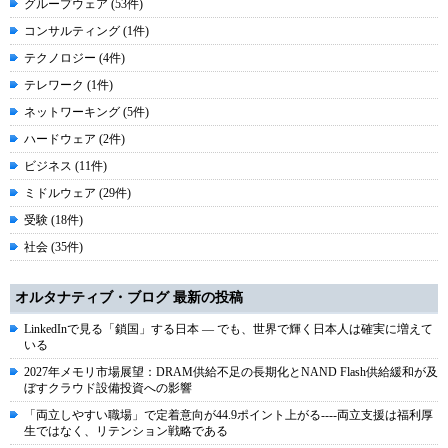
グループウェア (53件)
コンサルティング (1件)
テクノロジー (4件)
テレワーク (1件)
ネットワーキング (5件)
ハードウェア (2件)
ビジネス (11件)
ミドルウェア (29件)
受験 (18件)
社会 (35件)
オルタナティブ・ブログ 最新の投稿
LinkedInで見る「鎖国」する日本 ― でも、世界で輝く日本人は確実に増えて
いる
2027年メモリ市場展望：DRAM供給不足の長期化とNAND Flash供給緩和が及
ぼすクラウド設備投資への影響
「両立しやすい職場」で定着意向が44.9ポイント上がる----両立支援は福利厚
生ではなく、リテンション戦略である