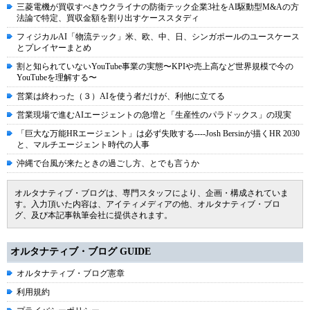
三菱電機が買収すべきウクライナの防衛テック企業3社をAI駆動型M&Aの方
法論で特定、買収金額を割り出すケーススタディ
フィジカルAI「物流テック」米、欧、中、日、シンガポールのユースケース
とプレイヤーまとめ
割と知られていないYouTube事業の実態〜KPIや売上高など世界規模で今の
YouTubeを理解する〜
営業は終わった（３）AIを使う者だけが、利他に立てる
営業現場で進むAIエージェントの急増と「生産性のパラドックス」の現実
「巨大な万能HRエージェント」は必ず失敗する----Josh Bersinが描くHR 2030
と、マルチエージェント時代の人事
沖縄で台風が来たときの過ごし方、とでも言うか
オルタナティブ・ブログは、専門スタッフにより、企画・構成されていま
す。入力頂いた内容は、アイティメディアの他、オルタナティブ・ブロ
グ、及び本記事執筆会社に提供されます。
オルタナティブ・ブログ GUIDE
オルタナティブ・ブログ憲章
利用規約