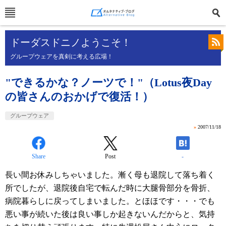
ドーダスドニノようこそ！
グループウェアを真剣に考える広場！
"できるかな？ノーツで！"（Lotus夜Day
の皆さんのおかげで復活！）
グループウェア
»
2007/11/18
Share
Post
-
長い間お休みしちゃいました。漸く母も退院して落ち着く
所でしたが、退院後自宅で転んだ時に大腿骨部分を骨折、
病院暮らしに戻ってしまいました。とほほです・・・でも
悪い事が続いた後は良い事しか起きないんだからと、気持