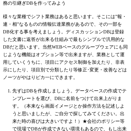
務の引継ぎDBを作ってみよう
様々な業種でシフト業務はあると思います。そこには”報・
連・相”なるものの情報伝達業務があるので、その一部を
DB化する事を考えましょう。ディスカッションDBは登録
した文書に返答が出来る仕組みで最もシンプルで汎用的な
DBだと思います。当然WEBベースのグループウェアにも同
じような機能はオプション等で出来ますが、業務として運
用していくうちに、項目にアクセス制御を加えたり、非表
示にしたり、項目別で分類したり等修正･変更・改善などは
ノーツがやはりピカ一にできます。
先ずはDBを作成しましょう。データベースの作成でテ
ンプレートを選び、DBに名前をつけて出来上がりま
す。（本来なら画面イメージとか操作方法を記述しよ
うと思いましたが、ご自分で探してみてください。出
来た時の喜びは大きいですよ！）★会社のポリシー等
で現場でDBが作成できない環境もあるので、もし出来