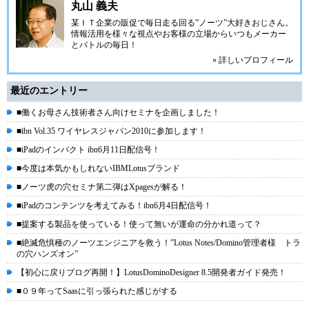
丸山 義夫
某ＩＴ企業の販促で毎日走る回る”ノーツ”大好きおじさん。
情報活用を様々な視点やお客様の立場からいつもメーカー
とバトルの毎日！
» 詳しいプロフィール
最近のエントリー
■働くお母さん技術者さん向けセミナを企画しました！
■ibn Vol.35 ワイヤレスジャパン2010に参加します！
■iPadのインパクト ibn6月11日配信号！
■今度は本気かもしれないIBMLotusブランド
■ノーツ虎の穴セミナ第二弾はXpagesが解る！
■iPadのコンテンツを考えてみる！ibn6月4日配信号！
■提案する製品を使っている！使って無いが運命の分かれ道って？
■絶滅危惧種のノーツエンジニアを救う！”Lotus Notes/Domino管理者様 トラ
の穴ハンズオン”
【初心に戻りブログ再開！】LotusDominoDesigner 8.5開発者ガイド発売！
■０９年ってSaasに引っ張られた感じがする