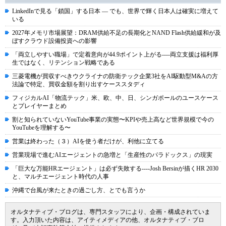
LinkedInで見る「鎖国」する日本 ― でも、世界で輝く日本人は確実に増えて
いる
2027年メモリ市場展望：DRAM供給不足の長期化とNAND Flash供給緩和が及
ぼすクラウド設備投資への影響
「両立しやすい職場」で定着意向が44.9ポイント上がる----両立支援は福利厚
生ではなく、リテンション戦略である
三菱電機が買収すべきウクライナの防衛テック企業3社をAI駆動型M&Aの方
法論で特定、買収金額を割り出すケーススタディ
フィジカルAI「物流テック」米、欧、中、日、シンガポールのユースケース
とプレイヤーまとめ
割と知られていないYouTube事業の実態〜KPIや売上高など世界規模で今の
YouTubeを理解する〜
営業は終わった（３）AIを使う者だけが、利他に立てる
営業現場で進むAIエージェントの急増と「生産性のパラドックス」の現実
「巨大な万能HRエージェント」は必ず失敗する----Josh Bersinが描くHR 2030
と、マルチエージェント時代の人事
沖縄で台風が来たときの過ごし方、とでも言うか
オルタナティブ・ブログは、専門スタッフにより、企画・構成されていま
す。入力頂いた内容は、アイティメディアの他、オルタナティブ・ブロ