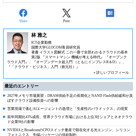
Share
Post
-
林 雅之
ICT企業勤務
国際大学GLOCOM客員研究員
著書
イラスト図解式 この一冊で全部わかるクラウドの基本
第2版
『スマートマシン 機械が考える時代』
『オープンク
ラウド入門』
、
『オープンデータ超入門 （ともにインプレスR＆D）』
、
『「クラウド・ビジネス」入門（創元社）』
» 詳しいプロフィール
最近のエントリー
2027年メモリ市場展望：DRAM供給不足の長期化とNAND Flash供給緩和が及
ぼすクラウド設備投資への影響
営業現場で進むAIエージェントの急増と「生産性のパラドックス」の現実
前年同期比43%成長、世界クラウド市場における上位3社シェアとネオクラウ
ド企業9社の影響
NVIDIAとBroadcomのCPOスイッチ量産で顕在化する光エンジン、シリコン
フォトニクス、先端パッケージの供給制約