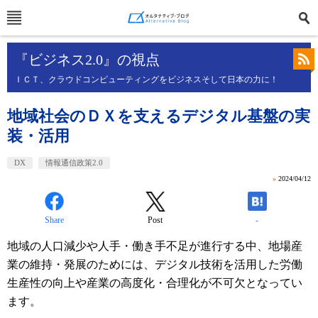
『ビジネス2.0』の視点
ＩＣＴ、クラウドコンピューティングをビジネスそして日本の力に！
地域社会のＤＸを支えるデジタル基盤の実
装・活用
DX
情報通信政策2.0
»
2024/04/12
Share
Post
-
地域の人口減少や人手・働き手不足が進行する中、地場産
業の維持・発展のためには、デジタル技術を活用した労働
生産性の向上や産業の高度化・合理化が不可欠となってい
ます。