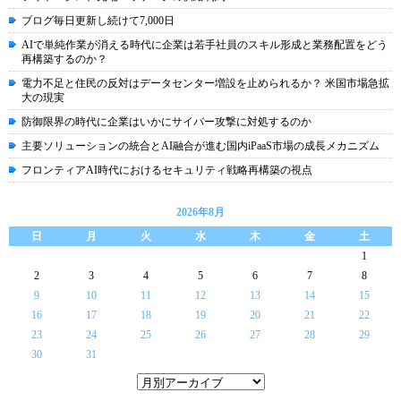
ブログ毎日更新し続けて7,000日
AIで単純作業が消える時代に企業は若手社員のスキル形成と業務配置をどう
再構築するのか？
電力不足と住民の反対はデータセンター増設を止められるか？ 米国市場急拡
大の現実
防御限界の時代に企業はいかにサイバー攻撃に対処するのか
主要ソリューションの統合とAI融合が進む国内iPaaS市場の成長メカニズム
フロンティアAI時代におけるセキュリティ戦略再構築の視点
2026年8月
日
月
火
水
木
金
土
1
2
3
4
5
6
7
8
9
10
11
12
13
14
15
16
17
18
19
20
21
22
23
24
25
26
27
28
29
30
31