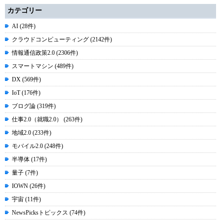
カテゴリー
AI (28件)
クラウドコンピューティング (2142件)
情報通信政策2.0 (2306件)
スマートマシン (489件)
DX (569件)
IoT (176件)
ブログ論 (319件)
仕事2.0（就職2.0） (263件)
地域2.0 (233件)
モバイル2.0 (248件)
半導体 (17件)
量子 (7件)
IOWN (26件)
宇宙 (11件)
NewsPicksトピックス (74件)