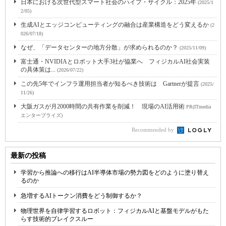
日本における次世代型スマート社会のハイプ・サイクル：2025年
(2025/1
2/05)
生成AIとエッジコンピューティングの融合は産業構造をどう変えるか
(2
026/07/18)
なぜ、「データセンターの地方分散」が求められるのか？
(2025/11/09)
富士通・NVIDIAとロボット大手3社が協業へ フィジカルAI社会実装
の具体策は...
(2026/07/22)
この先5年でインフラ運用担当者が知るべき技術は Gartnerが提言
(2025/
11/26)
大阪ガスが月2000時間の共有作業を削減！ 現場のAI活用術
PR(ITmedia
エンタープライズ)
Recommended by
最新の投稿
学習から推論への移行はAI半導体市場の勢力図をどのように塗り替え
るのか
急増するAIトークン消費をどう制御するか？
物理世界を自律学習するロボット：フィジカルAIと基盤モデルがもた
らす技術的ブレイクスルー