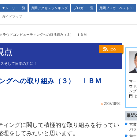
エントリー一覧
月間アクセスランキング
ブロガー一覧
月間ブロガーベスト30
ガイドマップ
クラウドコンピューティングへの取り組み（３） ＩＢＭ
視点
RSS
ネスそして日本の力に！
ングへの取り組み（３） ＩＢＭ
マー
ウド
ンプ
門（
»
2008/10/02
最近
ティングに関して積極的な取り組みを行ってい
営業
パラ
整理をしてみたいと思います。
前年