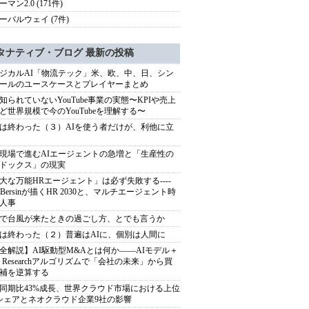
マン2.0 (171件)
ーバルウェイ (7件)
タナティブ・ブログ 最新の投稿
ジカルAI「物流テック」米、欧、中、日、シン
ールのユースケースとプレイヤーまとめ
知られていないYouTube事業の実態〜KPIや売上
ど世界規模で今のYouTubeを理解する〜
は終わった（３）AIを使う者だけが、利他に立
現場で進むAIエージェントの急増と「生産性の
ドックス」の現実
大な万能HRエージェント」は必ず失敗する----
sh Bersinが描くHR 2030と、マルチエージェント時
人事
で台風が来たときの過ごし方、とでも言うか
は終わった（２）普遍はAIに、個別は人間に
全解説】AI駆動型M&Aとは何か――AIモデル＋
ep Researchアルゴリズムで「会社の未来」から買
補を逆算する
同期比43%成長、世界クラウド市場における上位
シェアとネオクラウド企業9社の影響