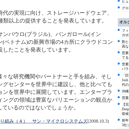
ヒュー
グロ
時代の実現に向け、ストレージハードウェア、
0種類以上の提供することを発表しています。
オル
フィ
ンパウロ(ブラジル)、バンガロール(イン
ガポ
ン(ベトナム)の新興市場の4カ所にクラウドコン
割と
高な
設したことを発表しています。
営業
てる
営業
パラ
、様々な研究機関やパートナーと手を組み、そし
「巨
Jo
ングセンターを世界中に建設し、他と比べても
代の
ョンを世界中に展開しています。エンタープラ
沖縄
営業
ィングの領域は豊富なバリエーションの観点か
【完
しているのではないでしょうか。
De
収候
前年
り組み（４） サン・マイクロシステムズ
(2008.10.3)
3社