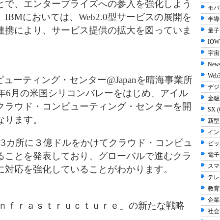
とで、エンタープライズへの参入を強化しよう
モバイ
BMにおいては、Web2.0型サービスの展開を
半導体
連携により、サービス提供の拡大を図っていま
量子 
IOW
宇宙 
New
Web3
ューティング・センター@Japanを晴海事業所
デジ
7年6月の米国シリコンバレーをはじめ、アイル
金融2
クラウド・コンピューティング・センターを開
SX 
なります。
新型
イン
13カ所に３億ドルをかけてクラウド・コンピュ
ビッ
ることを発表しており、グローバルで進むクラ
電子書
スマ
に対応を強化していることがわかります。
テレビ
教育2
企業2
Ｉｎｆｒａｓｔｒｕｃｔｕｒｅ」の新たな戦略
社会2