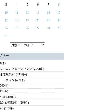
3
4
5
6
7
8
10
11
12
13
14
15
17
18
19
20
21
22
24
25
26
27
28
29
31
ゴリー
28件)
ウドコンピューティング (2142件)
信政策2.0 (2306件)
ートマシン (489件)
(569件)
(176件)
論 (319件)
.0（就職2.0） (263件)
.0 (233件)