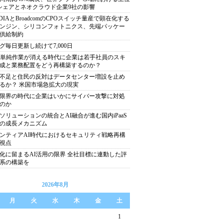
シェアとネオクラウド企業9社の影響
IDIAとBroadcomのCPOスイッチ量産で顕在化する
ンジン、シリコンフォトニクス、先端パッケー
供給制約
グ毎日更新し続けて7,000日
で単純作業が消える時代に企業は若手社員のスキ
成と業務配置をどう再構築するのか？
不足と住民の反対はデータセンター増設を止め
るか？ 米国市場急拡大の現実
限界の時代に企業はいかにサイバー攻撃に対処
のか
ソリューションの統合とAI融合が進む国内iPaaS
の成長メカニズム
ンティアAI時代におけるセキュリティ戦略再構
視点
化に留まるAI活用の限界 全社目標に連動した評
系の構築を
2026年8月
月
火
水
木
金
土
1