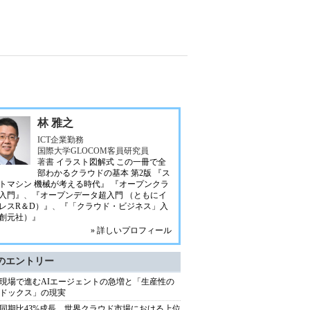
林 雅之
ICT企業勤務
国際大学GLOCOM客員研究員
著書
イラスト図解式 この一冊で全
部わかるクラウドの基本 第2版
『ス
トマシン 機械が考える時代』
『オープンクラ
入門』
、
『オープンデータ超入門 （ともにイ
レスR＆D）』
、
『「クラウド・ビジネス」入
創元社）』
» 詳しいプロフィール
のエントリー
現場で進むAIエージェントの急増と「生産性の
ドックス」の現実
同期比43%成長、世界クラウド市場における上位