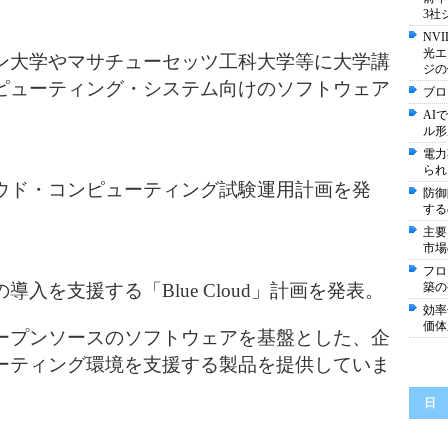
3社
NV
光エ
ン大学やマサチューセッツ工科大学等に大学講
ジの
ピューティング・システム向けのソフトウェア
ブロ
。
AI
ル形
電力
られ
ウド・コンピューティング試験運用計画を発
防御
する
主要
市場
フロ
入を支援する「Blue Cloud」計画を発表。
築の
効率
価体
ープンソースのソフトウェアを基盤とした、企
ーティング環境を支援する製品を提供していま
日