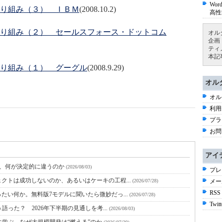
Wo
り組み（３） ＩＢＭ
(2008.10.2)
高性
り組み（２） セールスフォース・ドットコム
オル
企画
ティ
本記
り組み（１） グーグル
(2008.9.29)
オル
オル
利用
プラ
お問
アイ
と、何が決定的に違うのか
(2026/08/03)
プレ
クトは成功しないのか、あるいはケーキの工程...
(2026/07/28)
メー
RSS
たい何か。無料版7モデルに聞いたら微妙だっ...
(2026/07/28)
Twitt
語った？ 2026年下半期の見通しを考...
(2026/08/03)