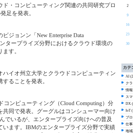
ウド・コンピューティング関連の共同研究プロ
2
にの発足を発表。
9
16
ン「New Enterprise Data
23
表。エンタープライズ分野におけるクラウド環境の
30
ります。
カテ
オハイオ州立大学とクラウドコンピューティン
AI (
携することを発表。
クラ
情報通
スマ
ンピューティング（Cloud Computing）分
DX 
を共同で発表。グーグルはコンシューマー向け
IoT 
ブログ
は導入進んでいるが、エンタープライズ向けへの普及
仕事2
ています。IBMのエンタープライズ分野で実績
地域2