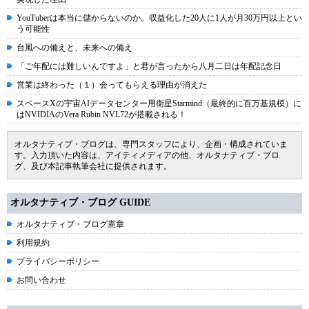
YouTuberは本当に儲からないのか。収益化した20人に1人が月30万円以上とい
う可能性
台風への備えと、未来への備え
「ご年配には難しいんですよ」と君が言ったから八月二日は年配記念日
営業は終わった（１）会ってもらえる理由が消えた
スペースXの宇宙AIデータセンター用衛星Starmind（最終的に百万基規模）に
はNVIDIAのVera Rubin NVL72が搭載される！
オルタナティブ・ブログは、専門スタッフにより、企画・構成されていま
す。入力頂いた内容は、アイティメディアの他、オルタナティブ・ブロ
グ、及び本記事執筆会社に提供されます。
オルタナティブ・ブログ GUIDE
オルタナティブ・ブログ憲章
利用規約
プライバシーポリシー
お問い合わせ