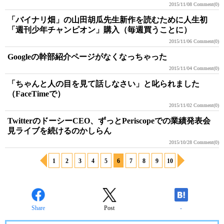
2015/11/08
Comment(0)
「バイナリ畑」の山田胡瓜先生新作を読むために人生初
「週刊少年チャンピオン」購入（毎週買うことに）
2015/11/06
Comment(0)
Googleの幹部紹介ページがなくなっちゃった
2015/11/04
Comment(0)
「ちゃんと人の目を見て話しなさい」と叱られました
（FaceTimeで）
2015/11/02
Comment(0)
TwitterのドーシーCEO、ずっとPeriscopeでの業績発表会
見ライブを続けるのかしらん
2015/10/28
Comment(0)
1
2
3
4
5
6
7
8
9
10
Share
Post
-