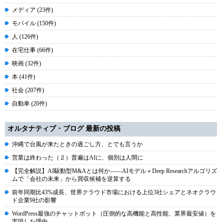
メディア (23件)
モバイル (150件)
人 (126件)
在宅仕事 (66件)
映画 (32件)
本 (41件)
社会 (207件)
自動車 (20件)
オルタナティブ・ブログ 最新の投稿
沖縄で台風が来たときの過ごし方、とでも言うか
営業は終わった（２）普遍はAIに、個別は人間に
【完全解説】AI駆動型M&Aとは何か――AIモデル＋Deep Researchアルゴリズ
ムで「会社の未来」から買収候補を逆算する
前年同期比43%成長、世界クラウド市場における上位3社シェアとネオクラウ
ド企業9社の影響
WordPress最強のチャットボット（圧倒的な高機能と高性能、業界最安値）を
実現した理由