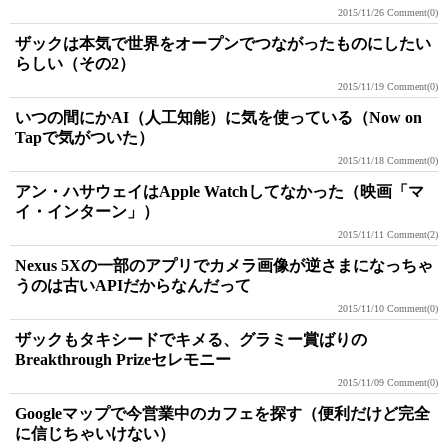
2015/11/26
Comment(0)
ザックは本気で世界をオープンでつながったものにしたい
らしい（その2）
2015/11/19
Comment(0)
いつの間にかAI（人工知能）に気を使っている（Now on
Tapで気がついた）
2015/11/18
Comment(0)
アン・ハサウェイはApple Watchしてなかった（映画「マ
イ・インターン」）
2015/11/11
Comment(2)
Nexus 5Xの一部のアプリでカメラ画像が逆さまになっちゃ
うのは古いAPIだからなんだって
2015/11/10
Comment(0)
ザックもタキシードでキメる、グラミー賞ばりの
Breakthrough Prizeセレモニー
2015/11/09
Comment(0)
Googleマップで今営業中のカフェを探す（便利だけど完全
に信じちゃいけない）