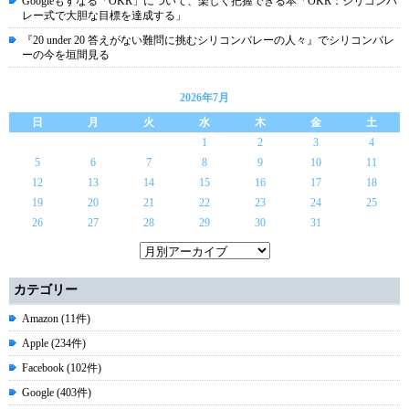
Googleもすなる「OKR」について、楽しく把握できる本「OKR：シリコンバ
レー式で大胆な目標を達成する」
『20 under 20 答えがない難問に挑むシリコンバレーの人々』でシリコンバレ
ーの今を垣間見る
2026年7月
日
月
火
水
木
金
土
1
2
3
4
5
6
7
8
9
10
11
12
13
14
15
16
17
18
19
20
21
22
23
24
25
26
27
28
29
30
31
カテゴリー
Amazon (11件)
Apple (234件)
Facebook (102件)
Google (403件)