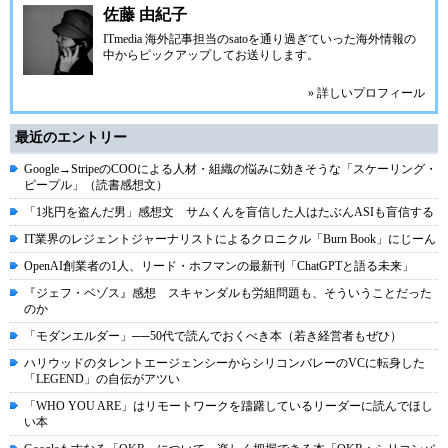
佐藤 由紀子
ITmedia 海外記事担当のsatoを通り過ぎていった海外情報の
中からピックアップしてお送りします。
» 詳しいプロフィール
最近のエントリー
Google→StripeのCOOによる人材・組織の悩みに効きそうな「スケーリング・
ピープル」（読書感想文）
「1兆円を盗んだ男」感想文 サムくんを盲信した人はたぶんASIも盲信する
IT業界のレジェントジャーナリストによるクロニクル「Burn Book」にじーん
OpenAI創業者の1人、リード・ホフマンの最新刊「ChatGPTと語る未来」
『ジェフ・ベゾス』感想 スキャンダルも労組問題も、そういうことだった
のか
「モダンエルダー」──50代で読んでおくべき本（若き経営者もぜひ）
ハリウッドのタレントエージェンシーからシリコンバレーのVCに転身した
「LEGEND」の自伝がアツい
「WHO YOU ARE」はリモートワークを躊躇しているリーダーに読んでほし
い本