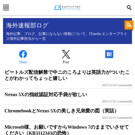
海外速報部ログ
海外記事、ブログ、記事にならない情報について、ITmedia エンタープライ
ズ海外記事担当から一言
Share
Post
-
ビートルズ配信解禁で中ニのころよりは英語力がついたこ
とがわかってちょっと嬉しい
2015/12/24
Comment(0)
Nexus 5Xの指紋認証対応手袋が欲しい
2015/12/23
Comment(0)
ChromebookとNexus 5Xの美しき兄弟愛の図（実話）
2015/12/15
Comment(0)
Microsoft様、お願いですからWindows 7のままでいさせて
ください（KB3112343の恐怖）