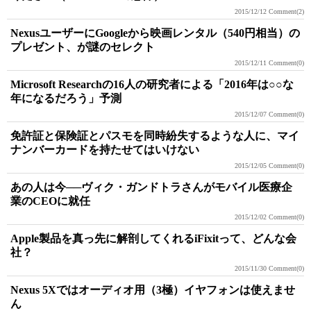
2015/12/12
Comment(2)
NexusユーザーにGoogleから映画レンタル（540円相当）の
プレゼント、が謎のセレクト
2015/12/11
Comment(0)
Microsoft Researchの16人の研究者による「2016年は○○な
年になるだろう」予測
2015/12/07
Comment(0)
免許証と保険証とパスモを同時紛失するような人に、マイ
ナンバーカードを持たせてはいけない
2015/12/05
Comment(0)
あの人は今──ヴィク・ガンドトラさんがモバイル医療企
業のCEOに就任
2015/12/02
Comment(0)
Apple製品を真っ先に解剖してくれるiFixitって、どんな会
社？
2015/11/30
Comment(0)
Nexus 5Xではオーディオ用（3極）イヤフォンは使えませ
ん