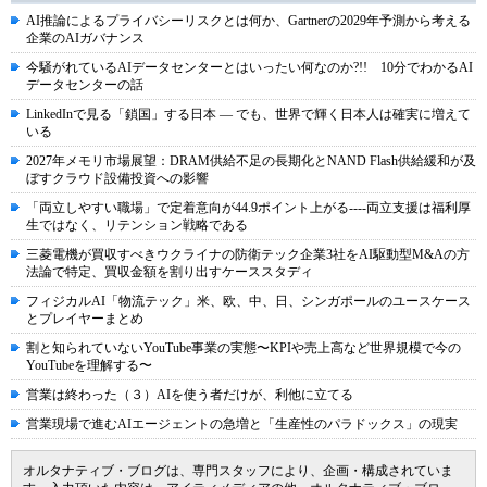
AI推論によるプライバシーリスクとは何か、Gartnerの2029年予測から考える
企業のAIガバナンス
今騒がれているAIデータセンターとはいったい何なのか?!! 10分でわかるAI
データセンターの話
LinkedInで見る「鎖国」する日本 ― でも、世界で輝く日本人は確実に増えて
いる
2027年メモリ市場展望：DRAM供給不足の長期化とNAND Flash供給緩和が及
ぼすクラウド設備投資への影響
「両立しやすい職場」で定着意向が44.9ポイント上がる----両立支援は福利厚
生ではなく、リテンション戦略である
三菱電機が買収すべきウクライナの防衛テック企業3社をAI駆動型M&Aの方
法論で特定、買収金額を割り出すケーススタディ
フィジカルAI「物流テック」米、欧、中、日、シンガポールのユースケース
とプレイヤーまとめ
割と知られていないYouTube事業の実態〜KPIや売上高など世界規模で今の
YouTubeを理解する〜
営業は終わった（３）AIを使う者だけが、利他に立てる
営業現場で進むAIエージェントの急増と「生産性のパラドックス」の現実
オルタナティブ・ブログは、専門スタッフにより、企画・構成されていま