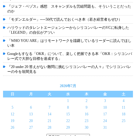
『ジェフ・ベゾス』感想 スキャンダルも労組問題も、そういうことだった
のか
「モダンエルダー」──50代で読んでおくべき本（若き経営者もぜひ）
ハリウッドのタレントエージェンシーからシリコンバレーのVCに転身した
「LEGEND」の自伝がアツい
「WHO YOU ARE」はリモートワークを躊躇しているリーダーに読んでほし
い本
Googleもすなる「OKR」について、楽しく把握できる本「OKR：シリコンバ
レー式で大胆な目標を達成する」
『20 under 20 答えがない難問に挑むシリコンバレーの人々』でシリコンバレ
ーの今を垣間見る
2026年7月
日
月
火
水
木
金
土
1
2
3
4
5
6
7
8
9
10
11
12
13
14
15
16
17
18
19
20
21
22
23
24
25
26
27
28
29
30
31