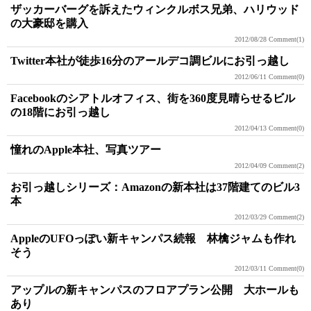
ザッカーバーグを訴えたウィンクルボス兄弟、ハリウッド
の大豪邸を購入
2012/08/28
Comment(1)
Twitter本社が徒歩16分のアールデコ調ビルにお引っ越し
2012/06/11
Comment(0)
Facebookのシアトルオフィス、街を360度見晴らせるビル
の18階にお引っ越し
2012/04/13
Comment(0)
憧れのApple本社、写真ツアー
2012/04/09
Comment(2)
お引っ越しシリーズ：Amazonの新本社は37階建てのビル3
本
2012/03/29
Comment(2)
AppleのUFOっぽい新キャンパス続報 林檎ジャムも作れ
そう
2012/03/11
Comment(0)
アップルの新キャンパスのフロアプラン公開 大ホールも
あり