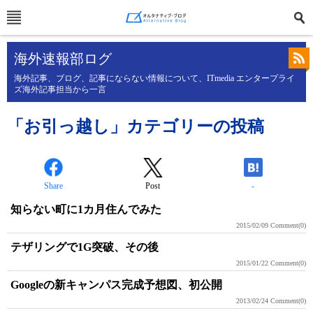
海外速報部ログ
海外記事、ブログ、記事にならない情報について、ITmedia エンタープライ
ズ海外記事担当から一言
「お引っ越し」カテゴリーの投稿
Share
Post
-
知らない町に1カ月住んでみた
2015/02/09
Comment(0)
テザリングで1G突破、その後
2015/01/22
Comment(0)
Googleの新キャンパス完成予想図、初公開
2013/02/24
Comment(0)