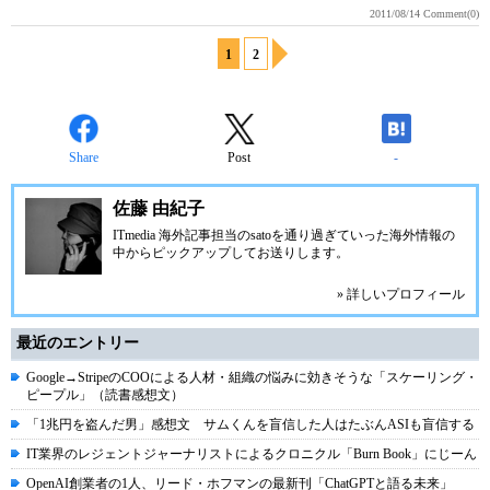
2011/08/14
Comment(0)
1
2
Share
Post
-
佐藤 由紀子
ITmedia 海外記事担当のsatoを通り過ぎていった海外情報の
中からピックアップしてお送りします。
» 詳しいプロフィール
最近のエントリー
Google→StripeのCOOによる人材・組織の悩みに効きそうな「スケーリング・
ピープル」（読書感想文）
「1兆円を盗んだ男」感想文 サムくんを盲信した人はたぶんASIも盲信する
IT業界のレジェントジャーナリストによるクロニクル「Burn Book」にじーん
OpenAI創業者の1人、リード・ホフマンの最新刊「ChatGPTと語る未来」