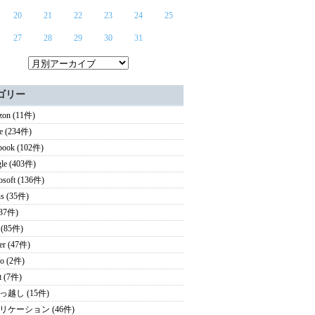
20
21
22
23
24
25
27
28
29
30
31
ゴリー
on (11件)
e (234件)
book (102件)
le (403件)
osoft (136件)
s (35件)
(37件)
 (85件)
ter (47件)
o (2件)
it (7件)
っ越し (15件)
リケーション (46件)