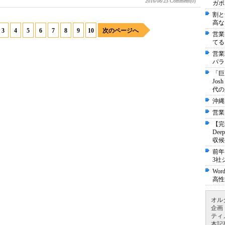
2016/08/23
Comment(0)
ガポ
割と
高な
3
4
5
6
7
8
9
10
次のページへ
営業
てる
営業
パラ
「巨
Jo
代の
沖縄
営業
【完
De
収候
前年
3社
Wo
高性
オル
企画
ティ
本記