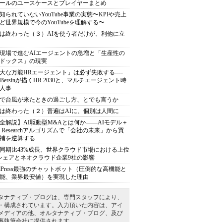
ールのユースケースとプレイヤーまとめ
知られていないYouTube事業の実態〜KPIや売上
ど世界規模で今のYouTubeを理解する〜
は終わった（３）AIを使う者だけが、利他に立
現場で進むAIエージェントの急増と「生産性の
ドックス」の現実
大な万能HRエージェント」は必ず失敗する----
sh Bersinが描くHR 2030と、マルチエージェント時
人事
で台風が来たときの過ごし方、とでも言うか
は終わった（２）普遍はAIに、個別は人間に
全解説】AI駆動型M&Aとは何か――AIモデル＋
ep Researchアルゴリズムで「会社の未来」から買
補を逆算する
同期比43%成長、世界クラウド市場における上位
シェアとネオクラウド企業9社の影響
rdPress最強のチャットボット（圧倒的な高機能と
能、業界最安値）を実現した理由
タナティブ・ブログは、専門スタッフにより、
・構成されています。入力頂いた内容は、アイ
メディアの他、オルタナティブ・ブログ、及び
事執筆会社に提供されます。