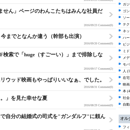
ガジ
かりません」ページのわんこたちはみんな社員だ
ゴシッ
ソー
テク
2016/09/23
Comment(0)
ネッ
M動画、今までとなんか違う（幹部も出演）
ハー
2016/09/20
Comment(0)
ビジネ
ミド
eのGIF検索で「huge（すごーい）」まで排除しな
メディ
モバイ
2016/09/17
Comment(2)
人 (
在宅仕
ハリウッド映画もやっぱりいいなぁ、でした。
映画 
2016/08/31
Comment(0)
本 (
は。」を見た幸せな夏
社会 
自動車
2016/08/29
Comment(0)
で自分の結婚式の司式を"ガンダルフ"に頼ん
オル
フィ