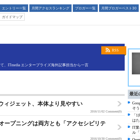
エントリー一覧
月間アクセスランキング
ブロガー一覧
月間ブロガーベスト30
ガイドマップ
RSS
ITmedia エンタープライズ海外記事担当から一言
最近
ダーのウィジェット、本体より見やすい
Go
そう
2016/11/02
Comment(0)
「1
はた
ベント、オープニングは両方とも「アクセシビリテ
IT
ル「
2016/10/30
Comment(0)
Op