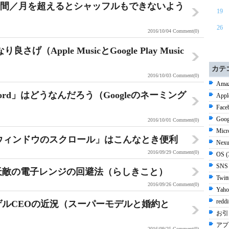
は15時間／月を超えるとシャッフルもできないよう
19
26
2016/10/04
Comment(0)
さげ（Apple MusicとGoogle Play Music
カテ
2016/10/03
Comment(0)
Amaz
yword」はどうなんだろう（Googleのネーミング
Appl
Face
Goog
2016/10/01
Comment(0)
Micr
ティブウィンドウのスクロール」はこんなとき便利
Nexu
2016/09/29
Comment(0)
OS 
SNS
って天敵の電子レンジの回避法（らしきこと）
Twit
2016/09/26
Comment(0)
Yaho
redd
ュピーゲルCEOの近況（スーパーモデルと婚約と
お引
アプ
2016/09/25
Comment(0)