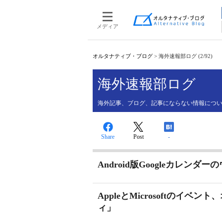
メディア
オルタナティブ・ブログ
>
海外速報部ログ (2/92)
海外速報部ログ
海外記事、ブログ、記事にならない情報について、
Share
Post
-
Android版Googleカレン
AppleとMicrosoftのイ
ィ」