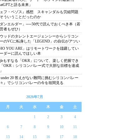
hatGPTと語る未来」
ェフ・ベゾス』感想 スキャンダルも労組問題
そういうことだったのか
ダンエルダー」──50代で読んでおくべき本（若
営者もぜひ）
ウッドのタレントエージェンシーからシリコン
ーのVCに転身した「LEGEND」の自伝がアツい
HO YOU ARE」はリモートワークを躊躇してい
ーダーに読んでほしい本
ogleもすなる「OKR」について、楽しく把握でき
「OKR：シリコンバレー式で大胆な目標を達成
」
0 under 20 答えがない難問に挑むシリコンバレー
々』でシリコンバレーの今を垣間見る
2026年7月
月
火
水
木
金
土
1
2
3
4
6
7
8
9
10
11
13
14
15
16
17
18