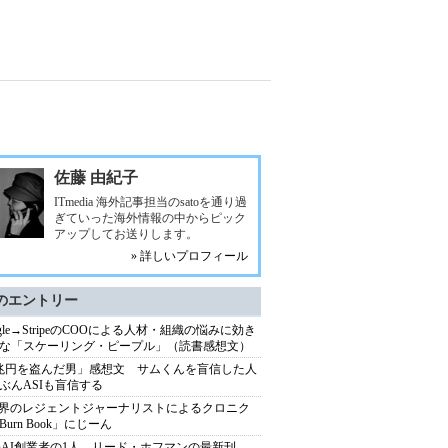
佐藤 由紀子
ITmedia 海外記事担当のsatoを通り過
ぎていった海外情報の中からピック
アップしてお送りします。
» 詳しいプロフィール
のエントリー
ogle→StripeのCOOによる人材・組織の悩みに効き
な「スケーリング・ピープル」（読書感想文）
兆円を盗んだ男」感想文 サムくんを盲信した人
ぶんASIも盲信する
業界のレジェントジャーナリストによるクロニク
Burn Book」にじーん
enAI創業者の1人、リード・ホフマンの最新刊