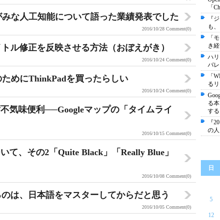
「C
がみな人工知能について語った業績発表でした
『ジ
も、
2016/10/28
Comment(0)
「モ
き経
先タイトル修正を反映させる方法（おぼえがき）
ハリ
2016/10/24
Comment(0)
バレ
「W
めにThinkPadを買ったらしい
るリ
2016/10/24
Comment(0)
Go
る本
ず不気味便利──Googleマップの「タイムライ
する
『2
の人
2016/10/15
Comment(0)
その2「Quite Black」「Really Blue」
日
2016/10/08
Comment(0)
本に来るのは、日本語をマスターしてからだと思う
5
2016/10/05
Comment(0)
12