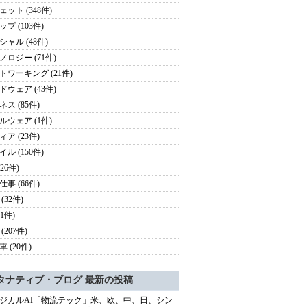
ェット (348件)
プ (103件)
シャル (48件)
ノロジー (71件)
トワーキング (21件)
ドウェア (43件)
ス (85件)
ルウェア (1件)
ア (23件)
ル (150件)
126件)
事 (66件)
(32件)
41件)
(207件)
 (20件)
タナティブ・ブログ 最新の投稿
ジカルAI「物流テック」米、欧、中、日、シン