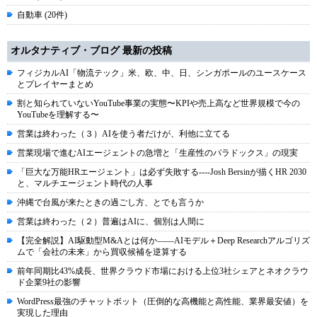
自動車 (20件)
オルタナティブ・ブログ 最新の投稿
フィジカルAI「物流テック」米、欧、中、日、シンガポールのユースケース
とプレイヤーまとめ
割と知られていないYouTube事業の実態〜KPIや売上高など世界規模で今の
YouTubeを理解する〜
営業は終わった（３）AIを使う者だけが、利他に立てる
営業現場で進むAIエージェントの急増と「生産性のパラドックス」の現実
「巨大な万能HRエージェント」は必ず失敗する----Josh Bersinが描くHR 2030
と、マルチエージェント時代の人事
沖縄で台風が来たときの過ごし方、とでも言うか
営業は終わった（２）普遍はAIに、個別は人間に
【完全解説】AI駆動型M&Aとは何か――AIモデル＋Deep Researchアルゴリズ
ムで「会社の未来」から買収候補を逆算する
前年同期比43%成長、世界クラウド市場における上位3社シェアとネオクラウ
ド企業9社の影響
WordPress最強のチャットボット（圧倒的な高機能と高性能、業界最安値）を
実現した理由