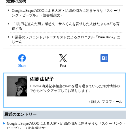
最新の投稿
Google→StripeのCOOによる人材・組織の悩みに効きそうな「スケーリ
ング・ピープル」（読書感想文）
「1兆円を盗んだ男」感想文 サムくんを盲信した人はたぶんASIも盲
信する
IT業界のレジェントジャーナリストによるクロニクル「Burn Book」に
じーん
Share
Post
-
佐藤 由紀子
ITmedia 海外記事担当のsatoを通り過ぎていった海外情報の
中からピックアップしてお送りします。
» 詳しいプロフィール
最近のエントリー
Google→StripeのCOOによる人材・組織の悩みに効きそうな「スケーリング・
ピープル」（読書感想文）