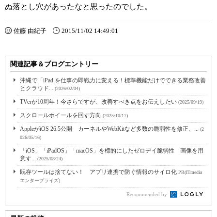
ぬ落とし穴があったなと思ったのでした。
佐藤 由紀子
2015/11/02 14:49:01
関連記事＆ブログエントリー
沖縄で「iPad を仕事の即戦力に変える！標準機能だけでできる業務改善
とクラウド...
(2026/02/04)
TVerが10周年！今さらですが、改善すべき点をお伝えしたい
(2025/09/19)
スクロールホイールを回す方向
(2025/10/17)
AppleがiOS 26.5公開 カーネルやWebKitなど多数の脆弱性を修正、...
(2
026/05/16)
「iOS」「iPadOS」「macOS」を標的にしたゼロデイ脆弱性 画像を用
意す...
(2025/08/24)
既存ツールは捨てない！ アプリ連携で防ぐ情報のサイロ化
PR(ITmedia
エンタープライズ)
Recommended by