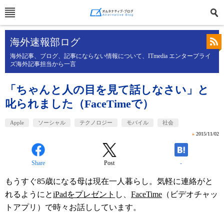
海外速報部ログ
海外記事、ブログ、記事にならない情報について、ITmedia エンタープライ
ズ海外記事担当から一言
「ちゃんと人の目を見て話しなさい」と
叱られました（FaceTimeで）
Apple
ソーシャル
テクノロジー
モバイル
社会
»
2015/11/02
Share
Post
-
もうすぐ85歳になる母は現在一人暮らし。気軽に連絡がと
れるようにと
iPadをプレゼント
し、
FaceTime
（ビデオチャッ
トアプリ）で時々お話ししています。