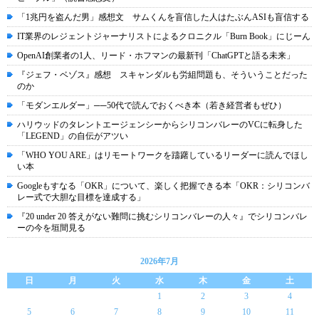
「1兆円を盗んだ男」感想文 サムくんを盲信した人はたぶんASIも盲信する
IT業界のレジェントジャーナリストによるクロニクル「Burn Book」にじーん
OpenAI創業者の1人、リード・ホフマンの最新刊「ChatGPTと語る未来」
『ジェフ・ベゾス』感想 スキャンダルも労組問題も、そういうことだった
のか
「モダンエルダー」──50代で読んでおくべき本（若き経営者もぜひ）
ハリウッドのタレントエージェンシーからシリコンバレーのVCに転身した
「LEGEND」の自伝がアツい
「WHO YOU ARE」はリモートワークを躊躇しているリーダーに読んでほし
い本
Googleもすなる「OKR」について、楽しく把握できる本「OKR：シリコンバ
レー式で大胆な目標を達成する」
『20 under 20 答えがない難問に挑むシリコンバレーの人々』でシリコンバレ
ーの今を垣間見る
2026年7月
日
月
火
水
木
金
土
1
2
3
4
5
6
7
8
9
10
11