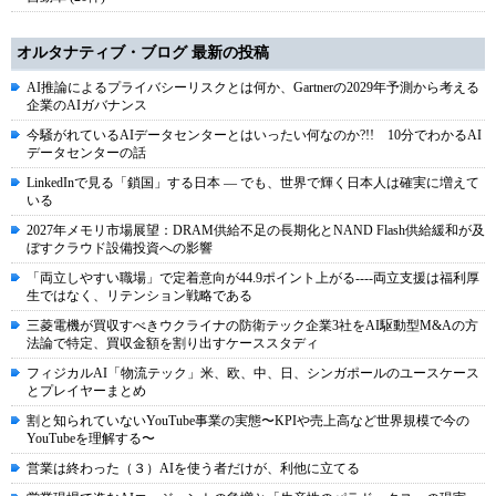
オルタナティブ・ブログ 最新の投稿
AI推論によるプライバシーリスクとは何か、Gartnerの2029年予測から考える
企業のAIガバナンス
今騒がれているAIデータセンターとはいったい何なのか?!! 10分でわかるAI
データセンターの話
LinkedInで見る「鎖国」する日本 ― でも、世界で輝く日本人は確実に増えて
いる
2027年メモリ市場展望：DRAM供給不足の長期化とNAND Flash供給緩和が及
ぼすクラウド設備投資への影響
「両立しやすい職場」で定着意向が44.9ポイント上がる----両立支援は福利厚
生ではなく、リテンション戦略である
三菱電機が買収すべきウクライナの防衛テック企業3社をAI駆動型M&Aの方
法論で特定、買収金額を割り出すケーススタディ
フィジカルAI「物流テック」米、欧、中、日、シンガポールのユースケース
とプレイヤーまとめ
割と知られていないYouTube事業の実態〜KPIや売上高など世界規模で今の
YouTubeを理解する〜
営業は終わった（３）AIを使う者だけが、利他に立てる