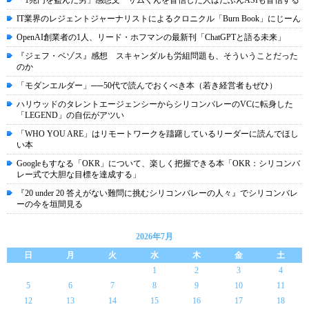
「1兆円を盗んだ男」感想文 サムくんを盲信した人はたぶんASIも盲信する
IT業界のレジェントジャーナリストによるクロニクル「Burn Book」にじーん
OpenAI創業者の1人、リード・ホフマンの最新刊「ChatGPTと語る未来」
『ジェフ・ベゾス』感想 スキャンダルも労組問題も、そういうことだった
のか
「モダンエルダー」──50代で読んでおくべき本（若き経営者もぜひ）
ハリウッドのタレントエージェンシーからシリコンバレーのVCに転身した
「LEGEND」の自伝がアツい
「WHO YOU ARE」はリモートワークを躊躇しているリーダーに読んでほし
い本
Googleもすなる「OKR」について、楽しく把握できる本「OKR：シリコンバ
レー式で大胆な目標を達成する」
『20 under 20 答えがない難問に挑むシリコンバレーの人々』でシリコンバレ
ーの今を垣間見る
2026年7月
日
月
火
水
木
金
土
1
2
3
4
5
6
7
8
9
10
11
12
13
14
15
16
17
18