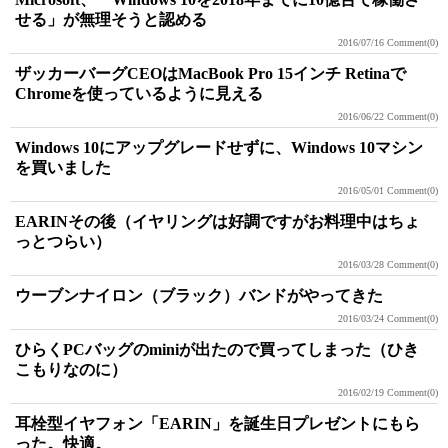
せる」が無理そうと認める
2016/07/16
Comment(0)
ザッカーバーグCEOはMacBook Pro 15インチ Retinaで
Chromeを使っているように見える
2016/06/22
Comment(0)
Windows 10にアップグレードせずに、Windows 10マシン
を買いました
2016/05/01
Comment(0)
EARINその後（イヤリングは好調ですがお料理中はちょ
っとつらい）
2016/03/28
Comment(0)
ウーブンナイロン（ブラック）バンドがやってきた
2016/03/24
Comment(0)
ひらくPCバッグのminiが出たので買ってしまった（ひき
こもりなのに）
2016/02/19
Comment(0)
耳栓型イヤフォン「EARIN」を誕生日プレゼントにもら
った。快適。