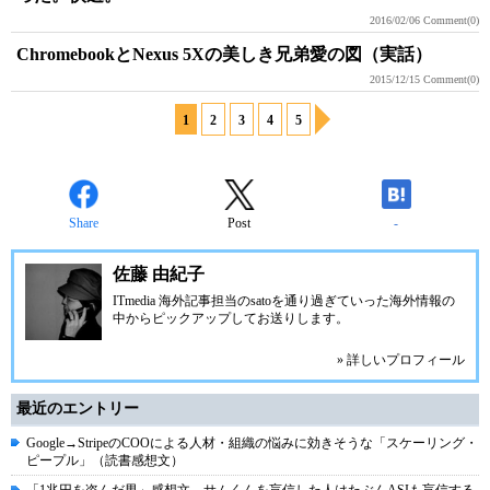
2016/02/06
Comment(0)
ChromebookとNexus 5Xの美しき兄弟愛の図（実話）
2015/12/15
Comment(0)
1
2
3
4
5
Share
Post
-
佐藤 由紀子
ITmedia 海外記事担当のsatoを通り過ぎていった海外情報の
中からピックアップしてお送りします。
» 詳しいプロフィール
最近のエントリー
Google→StripeのCOOによる人材・組織の悩みに効きそうな「スケーリング・
ピープル」（読書感想文）