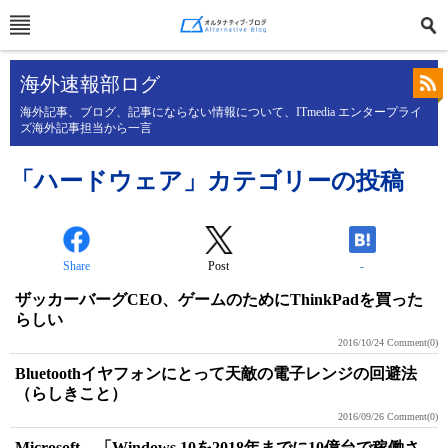
海外速報部ログ
海外記事、ブログ、記事にならない情報について、ITmedia エンタープライ
ズ海外記事担当から一言
「ハードウェア」カテゴリーの投稿
Share
Post
-
ザッカーバーグCEO、ゲームのためにThinkPadを買った
らしい
2016/10/24
Comment(0)
Bluetoothイヤフォンにとって天敵の電子レンジの回避法
（らしきこと）
2016/09/26
Comment(0)
Microsoft、「Windows 10を2018年までに10億台で稼働さ