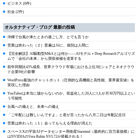
ビジネス (6件)
社会 (2件)
オルタナティブ・ブログ 最新の投稿
沖縄で台風が来たときの過ごし方、とでも言うか
営業は終わった（２）普遍はAIに、個別は人間に
【完全解説】AI駆動型M&Aとは何か――AIモデル＋Deep Researchアルゴリズ
ムで「会社の未来」から買収候補を逆算する
前年同期比43%成長、世界クラウド市場における上位3社シェアとネオクラウ
ド企業9社の影響
WordPress最強のチャットボット（圧倒的な高機能と高性能、業界最安値）を
実現した理由
YouTuberは本当に儲からないのか。収益化した20人に1人が月30万円以上とい
う可能性
台風への備えと、未来への備え
「ご年配には難しいんですよ」と君が言ったから八月二日は年配記念日
営業は終わった（１）会ってもらえる理由が消えた
スペースXの宇宙AIデータセンター用衛星Starmind（最終的に百万基規模）に
はNVIDIAのVera Rubin NVL72が搭載される！