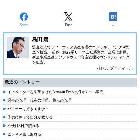
Share
Post
-
島田 篤
監査法人でソフトウェア資産管理のコンサルティングや監
査を担当。 前職は銀行系リース会社系列のIT企業に所属。
新規事業企画とソフトウェア資産管理のコンサルティング
を担当。
» 詳しいプロフィール
最近のエントリー
イノベーターを失望させたAmazon Echoの招待メール販売
過去の管理、現在の管理、将来の管理
パクチーは好きですか？
子供に教えて自分が教わる
不便は3日で慣れる
ビジネス書に疲れる