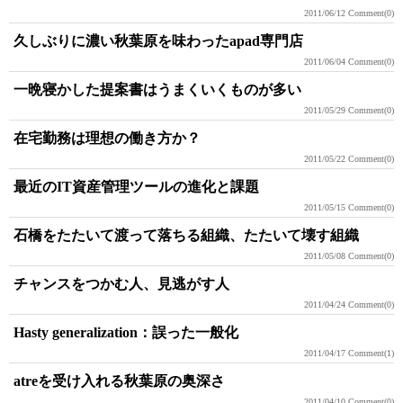
2011/06/12
Comment(0)
久しぶりに濃い秋葉原を味わったapad専門店
2011/06/04
Comment(0)
一晩寝かした提案書はうまくいくものが多い
2011/05/29
Comment(0)
在宅勤務は理想の働き方か？
2011/05/22
Comment(0)
最近のIT資産管理ツールの進化と課題
2011/05/15
Comment(0)
石橋をたたいて渡って落ちる組織、たたいて壊す組織
2011/05/08
Comment(0)
チャンスをつかむ人、見逃がす人
2011/04/24
Comment(0)
Hasty generalization：誤った一般化
2011/04/17
Comment(1)
atreを受け入れる秋葉原の奥深さ
2011/04/10
Comment(0)