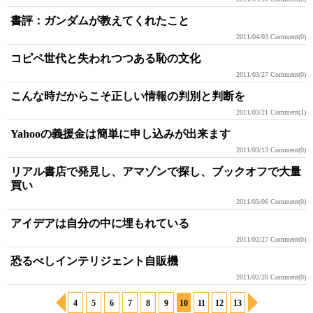
書評：ガンダムが教えてくれたこと
2011/04/03
Comment(0)
コピペ世代と失われつつある恥の文化
2011/03/27
Comment(0)
こんな時だからこそ正しい情報の判別と判断を
2011/03/21
Comment(1)
Yahooの義援金は簡単に申し込みが出来ます
2011/03/13
Comment(0)
リアル書店で発見し、アマゾンで探し、ブックオフで大量
買い
2011/03/06
Comment(0)
アイデアは自分の中に埋もれている
2011/02/27
Comment(0)
恐るべしインテリジェント自販機
2011/02/20
Comment(0)
4
5
6
7
8
9
10
11
12
13