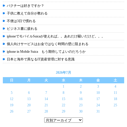
パクチーは好きですか？
子供に教えて自分が教わる
不便は3日で慣れる
ビジネス書に疲れる
iphoneでモバイルSuicaが使えれば。。あれだけ騒いだけど。。。
個人向けサービスはお金ではなく時間の壁に阻まれる
iphone in Mobile Suica もう期待してよいのだろうか
日本と海外で異なるIT資産管理に対する意識
2026年7月
日
月
火
水
木
金
土
1
2
3
4
5
6
7
8
9
10
11
12
13
14
15
16
17
18
19
20
21
22
23
24
25
26
27
28
29
30
31