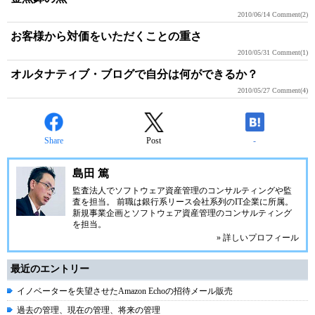
2010/06/14
Comment(2)
お客様から対価をいただくことの重さ
2010/05/31
Comment(1)
オルタナティブ・ブログで自分は何ができるか？
2010/05/27
Comment(4)
Share
Post
-
島田 篤
監査法人でソフトウェア資産管理のコンサルティングや監
査を担当。 前職は銀行系リース会社系列のIT企業に所属。
新規事業企画とソフトウェア資産管理のコンサルティング
を担当。
» 詳しいプロフィール
最近のエントリー
イノベーターを失望させたAmazon Echoの招待メール販売
過去の管理、現在の管理、将来の管理