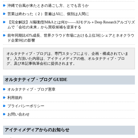
沖縄で台風が来たときの過ごし方、とでも言うか
営業は終わった（２）普遍はAIに、個別は人間に
【完全解説】AI駆動型M&Aとは何か――AIモデル＋Deep Researchアルゴリズ
ムで「会社の未来」から買収候補を逆算する
前年同期比43%成長、世界クラウド市場における上位3社シェアとネオクラウ
ド企業9社の影響
オルタナティブ・ブログは、専門スタッフにより、企画・構成されていま
す。入力頂いた内容は、アイティメディアの他、オルタナティブ・ブロ
グ、及び本記事執筆会社に提供されます。
オルタナティブ・ブログ GUIDE
オルタナティブ・ブログ憲章
利用規約
プライバシーポリシー
お問い合わせ
アイティメディアからのお知らせ