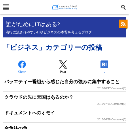
誰がためにITはある?
流行に流されやすいITやビジネスの本質を考えるブログ
「ビジネス」カテゴリーの投稿
Share
Post
-
バラエティー番組から感じた自分の強みに集中すること
2010/10/17
Comment(0)
クラウドの先に天国はあるのか？
2010/07/25
Comment(0)
ドキュメントへのオモイ
2010/06/28
Comment(0)
金魚鉢の魚