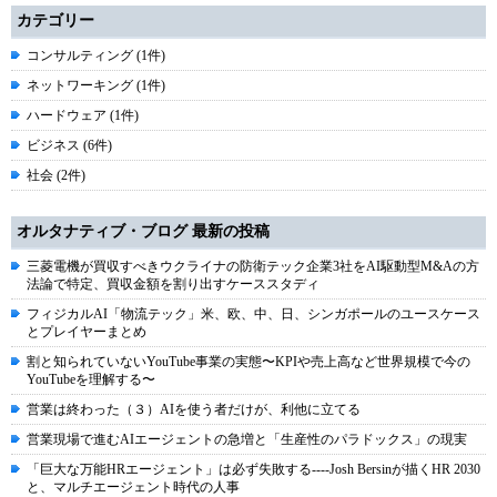
カテゴリー
コンサルティング (1件)
ネットワーキング (1件)
ハードウェア (1件)
ビジネス (6件)
社会 (2件)
オルタナティブ・ブログ 最新の投稿
三菱電機が買収すべきウクライナの防衛テック企業3社をAI駆動型M&Aの方
法論で特定、買収金額を割り出すケーススタディ
フィジカルAI「物流テック」米、欧、中、日、シンガポールのユースケース
とプレイヤーまとめ
割と知られていないYouTube事業の実態〜KPIや売上高など世界規模で今の
YouTubeを理解する〜
営業は終わった（３）AIを使う者だけが、利他に立てる
営業現場で進むAIエージェントの急増と「生産性のパラドックス」の現実
「巨大な万能HRエージェント」は必ず失敗する----Josh Bersinが描くHR 2030
と、マルチエージェント時代の人事