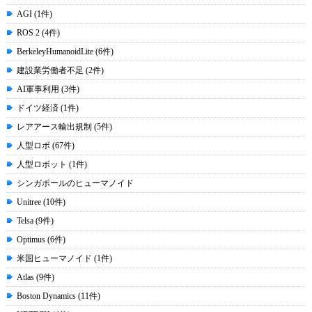
AGI (1件)
ROS 2 (4件)
BerkeleyHumanoidLite (6件)
建設業労働者不足 (2件)
AI軍事利用 (3件)
ドイツ経済 (1件)
レアアース輸出規制 (5件)
人型ロボ (67件)
人型ロボット (1件)
シンガポールのヒューマノイド
Unitree (10件)
Telsa (9件)
Optimus (6件)
米国ヒューマノイド (1件)
Atlas (9件)
Boston Dynamics (11件)