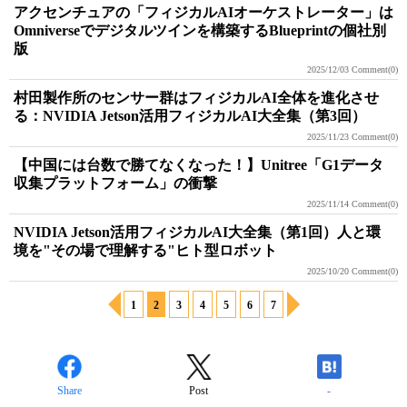
アクセンチュアの「フィジカルAIオーケストレーター」は
Omniverseでデジタルツインを構築するBlueprintの個社別
版
2025/12/03
Comment(0)
村田製作所のセンサー群はフィジカルAI全体を進化させ
る：NVIDIA Jetson活用フィジカルAI大全集（第3回）
2025/11/23
Comment(0)
【中国には台数で勝てなくなった！】Unitree「G1データ
収集プラットフォーム」の衝撃
2025/11/14
Comment(0)
NVIDIA Jetson活用フィジカルAI大全集（第1回）人と環
境を"その場で理解する"ヒト型ロボット
2025/10/20
Comment(0)
1
2
3
4
5
6
7
Share
Post
-