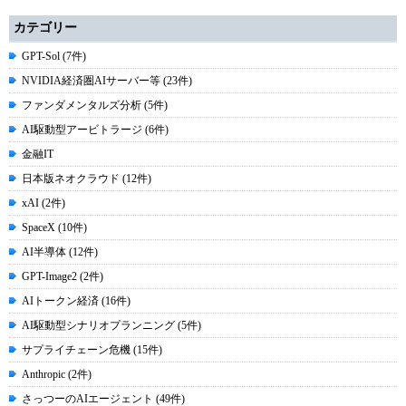
カテゴリー
GPT-Sol (7件)
NVIDIA経済圏AIサーバー等 (23件)
ファンダメンタルズ分析 (5件)
AI駆動型アービトラージ (6件)
金融IT
日本版ネオクラウド (12件)
xAI (2件)
SpaceX (10件)
AI半導体 (12件)
GPT-Image2 (2件)
AIトークン経済 (16件)
AI駆動型シナリオプランニング (5件)
サプライチェーン危機 (15件)
Anthropic (2件)
さっつーのAIエージェント (49件)