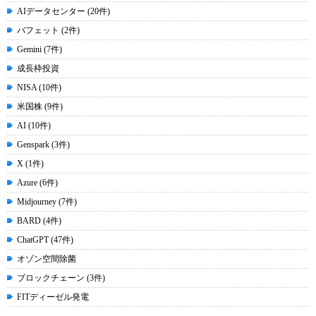
AIデータセンター (20件)
バフェット (2件)
Gemini (7件)
成長枠投資
NISA (10件)
米国株 (9件)
AI (10件)
Genspark (3件)
X (1件)
Azure (6件)
Midjourney (7件)
BARD (4件)
ChatGPT (47件)
オゾン空間除菌
ブロックチェーン (3件)
FITディーゼル発電