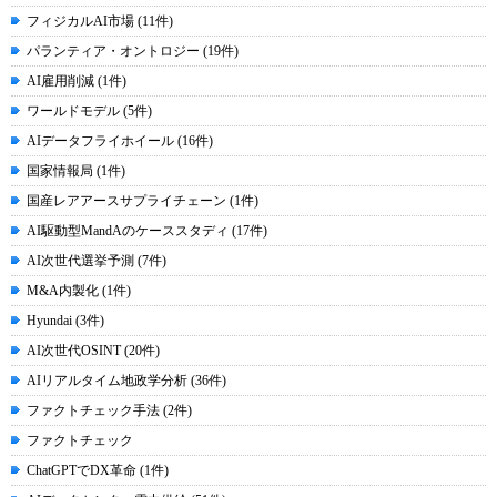
フィジカルAI市場 (11件)
パランティア・オントロジー (19件)
AI雇用削減 (1件)
ワールドモデル (5件)
AIデータフライホイール (16件)
国家情報局 (1件)
国産レアアースサプライチェーン (1件)
AI駆動型MandAのケーススタディ (17件)
AI次世代選挙予測 (7件)
M&A内製化 (1件)
Hyundai (3件)
AI次世代OSINT (20件)
AIリアルタイム地政学分析 (36件)
ファクトチェック手法 (2件)
ファクトチェック
ChatGPTでDX革命 (1件)