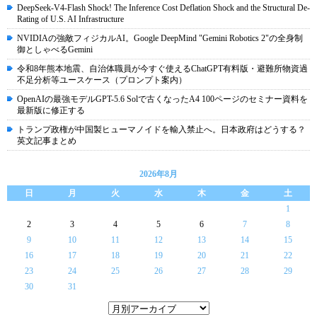
DeepSeek-V4-Flash Shock! The Inference Cost Deflation Shock and the Structural De-
Rating of U.S. AI Infrastructure
NVIDIAの強敵フィジカルAI。Google DeepMind "Gemini Robotics 2"の全身制
御としゃべるGemini
令和8年熊本地震、自治体職員が今すぐ使えるChatGPT有料版・避難所物資過
不足分析等ユースケース（プロンプト案内）
OpenAIの最強モデルGPT-5.6 Solで古くなったA4 100ページのセミナー資料を
最新版に修正する
トランプ政権が中国製ヒューマノイドを輸入禁止へ。日本政府はどうする？
英文記事まとめ
2026年8月
日
月
火
水
木
金
土
1
2
3
4
5
6
7
8
9
10
11
12
13
14
15
16
17
18
19
20
21
22
23
24
25
26
27
28
29
30
31