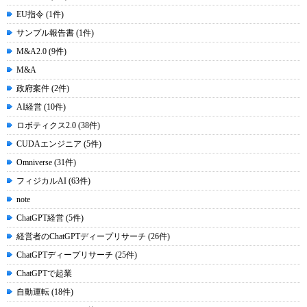
EU指令 (1件)
サンプル報告書 (1件)
M&A2.0 (9件)
M&A
政府案件 (2件)
AI経営 (10件)
ロボティクス2.0 (38件)
CUDAエンジニア (5件)
Omniverse (31件)
フィジカルAI (63件)
note
ChatGPT経営 (5件)
経営者のChatGPTディープリサーチ (26件)
ChatGPTディープリサーチ (25件)
ChatGPTで起業
自動運転 (18件)