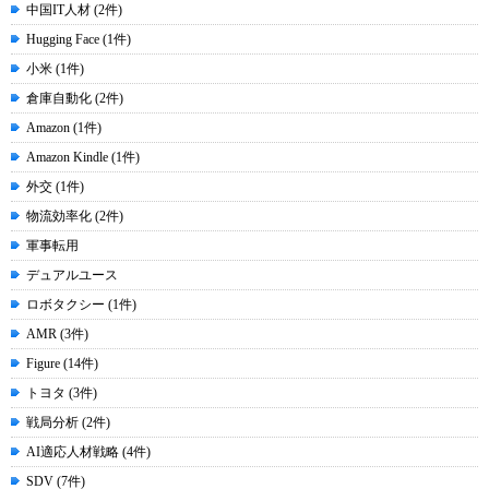
中国IT人材 (2件)
Hugging Face (1件)
小米 (1件)
倉庫自動化 (2件)
Amazon (1件)
Amazon Kindle (1件)
外交 (1件)
物流効率化 (2件)
軍事転用
デュアルユース
ロボタクシー (1件)
AMR (3件)
Figure (14件)
トヨタ (3件)
戦局分析 (2件)
AI適応人材戦略 (4件)
SDV (7件)