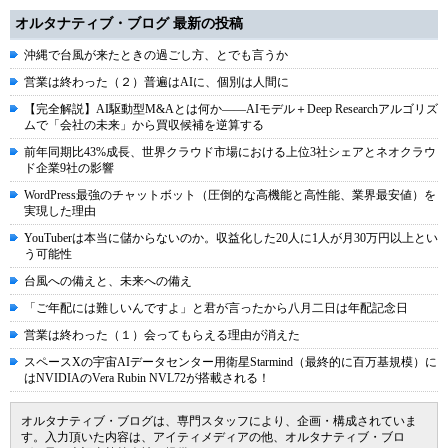
オルタナティブ・ブログ 最新の投稿
沖縄で台風が来たときの過ごし方、とでも言うか
営業は終わった（２）普遍はAIに、個別は人間に
【完全解説】AI駆動型M&Aとは何か――AIモデル＋Deep Researchアルゴリズ
ムで「会社の未来」から買収候補を逆算する
前年同期比43%成長、世界クラウド市場における上位3社シェアとネオクラウ
ド企業9社の影響
WordPress最強のチャットボット（圧倒的な高機能と高性能、業界最安値）を
実現した理由
YouTuberは本当に儲からないのか。収益化した20人に1人が月30万円以上とい
う可能性
台風への備えと、未来への備え
「ご年配には難しいんですよ」と君が言ったから八月二日は年配記念日
営業は終わった（１）会ってもらえる理由が消えた
スペースXの宇宙AIデータセンター用衛星Starmind（最終的に百万基規模）に
はNVIDIAのVera Rubin NVL72が搭載される！
オルタナティブ・ブログは、専門スタッフにより、企画・構成されていま
す。入力頂いた内容は、アイティメディアの他、オルタナティブ・ブロ