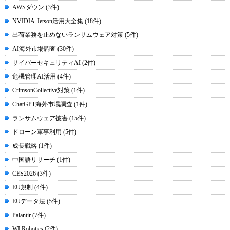
AWSダウン (3件)
NVIDIA-Jetson活用大全集 (18件)
出荷業務を止めないランサムウェア対策 (5件)
AI海外市場調査 (30件)
サイバーセキュリティAI (2件)
危機管理AI活用 (4件)
CrimsonCollective対策 (1件)
ChatGPT海外市場調査 (1件)
ランサムウェア被害 (15件)
ドローン軍事利用 (5件)
成長戦略 (1件)
中国語リサーチ (1件)
CES2026 (3件)
EU規制 (4件)
EUデータ法 (5件)
Palantir (7件)
WI Robotics (2件)