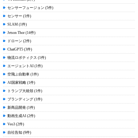
センサーフュージョン (5件)
センサー (1件)
SLAM (1件)
Jetson Thor (14件)
ドローン (2件)
ChatGPT5 (3件)
物流ロボティクス (1件)
エージェントAI (1件)
空飛ぶ自動車 (1件)
AI国家戦略 (1件)
トランプ大統領 (1件)
ブランディング (1件)
新商品開発 (1件)
動画生成AI (2件)
Veo3 (2件)
自社告知 (9件)