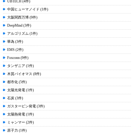
UBTECH (4件)
中国ヒューマノイド (1件)
大阪関西万博 (9件)
DeepMind (3件)
アルゴリズム (1件)
華為 (3件)
EMS (2件)
Foxconn (9件)
タンザニア (1件)
木質バイオマス (8件)
都市化 (5件)
太陽光発電 (1件)
石炭 (3件)
ガスタービン発電 (3件)
太陽熱発電 (1件)
ミャンマー (2件)
原子力 (1件)