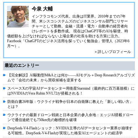
今泉 大輔
インフラコモンズ代表。出身はIT業界。2010年までの7年
間、米シスコシステムズのビジネスコンサル部門にリサー
チャーとして勤務。金融・流通・電力・自動車の経営者向
けレポートを多数作成。 現在はChatGPT等のAIを駆使、時
価総額を上げなければならない上場企業の社長を助ける方策に注力。
Facebook「ChatGPTのビジネス活用を探っていく勉強会」管理人（2023年6
月〜）。
» 詳しいプロフィール
最近のエントリー
【完全解説】AI駆動型M&Aとは何か――AIモデル＋Deep Researchアルゴリズ
ムで「会社の未来」から買収候補を逆算する
スペースXの宇宙AIデータセンター用衛星Starmind（最終的に百万基規模）に
はNVIDIAのVera Rubin NVL72が搭載される！
防衛白書26年版：ウクライナ戦争が日本の自衛隊に教えた「新しい戦い方」
とは？
ウクライナの最新ドローン戦術と日本企業の参入余地：エッジAI搭載ドロー
ンで通信途絶でも750km先の敵標的を破壊
DeepSeek-V4-Flashショック：NVIDIA主導のAIデータセンター業界が崩壊す
る可能性。DeepSeek-V4-Flashが実現した格安AIエージェントの経済学