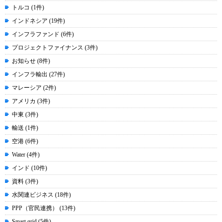
トルコ (1件)
インドネシア (19件)
インフラファンド (6件)
プロジェクトファイナンス (3件)
お知らせ (8件)
インフラ輸出 (27件)
マレーシア (2件)
アメリカ (3件)
中東 (3件)
輸送 (1件)
空港 (6件)
Water (4件)
インド (10件)
資料 (3件)
水関連ビジネス (18件)
PPP（官民連携） (13件)
Smart grid (5件)