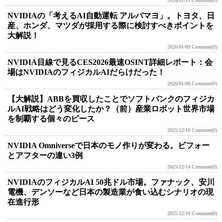
2026/01/11
Comment(0)
NVIDIAの「考えるAI自動運転 アルパマヨ」。トヨタ、日
産、ホンダ、マツダが採用する際に検討すべきポイントを
大解説！
2026/01/09
Comment(0)
NVIDIA目線で見るCES2026最速OSINT詳細レポート：会
場はNVIDIAのフィジカルAIだらけだった！
2026/01/08
Comment(0)
【大解説】ABBを買収したことでソフトバンクのフィジカ
ルAI戦略はどう変化したか？（前）産業ロボット世界市場
を制覇する個々のピース
2025/12/16
Comment(0)
NVIDIA Omniverseで日本のモノ作りが変わる。ビフォー
とアフターの違い3例
2025/12/14
Comment(0)
NVIDIAのフィジカルAI 50兆ドル市場。ファナック、安川
電機、デンソーなど日本の製造業が食い込むシナリオの現
在進行形
2025/12/10
Comment(0)