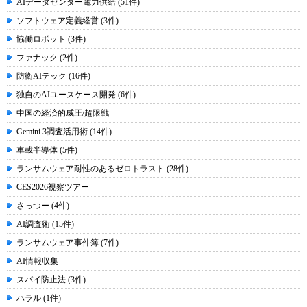
AIデータセンター電力供給 (51件)
ソフトウェア定義経営 (3件)
協働ロボット (3件)
ファナック (2件)
防衛AIテック (16件)
独自のAIユースケース開発 (6件)
中国の経済的威圧/超限戦
Gemini 3調査活用術 (14件)
車載半導体 (5件)
ランサムウェア耐性のあるゼロトラスト (28件)
CES2026視察ツアー
さっつー (4件)
AI調査術 (15件)
ランサムウェア事件簿 (7件)
AI情報収集
スパイ防止法 (3件)
ハラル (1件)