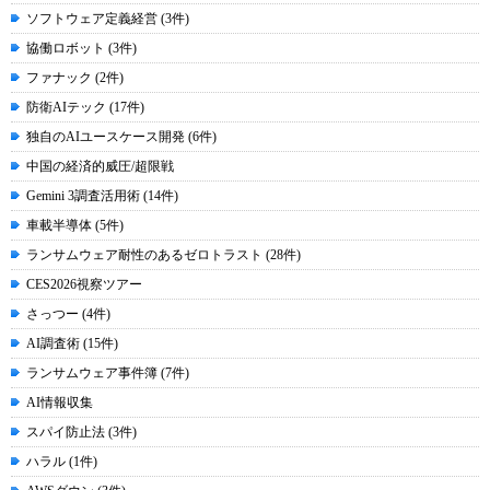
ソフトウェア定義経営 (3件)
協働ロボット (3件)
ファナック (2件)
防衛AIテック (17件)
独自のAIユースケース開発 (6件)
中国の経済的威圧/超限戦
Gemini 3調査活用術 (14件)
車載半導体 (5件)
ランサムウェア耐性のあるゼロトラスト (28件)
CES2026視察ツアー
さっつー (4件)
AI調査術 (15件)
ランサムウェア事件簿 (7件)
AI情報収集
スパイ防止法 (3件)
ハラル (1件)