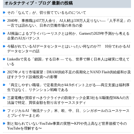
オルタナティブ・ブログ 最新の投稿
その「なんて」が、切り捨てているものについて
2040年、事務職は437万人余り、AI人材は339万人足りない----「人手不足」の
一言では語れない、日本の労働市場の本当の姿
AI推論によるプライバシーリスクとは何か、Gartnerの2029年予測から考える
企業のAIガバナンス
今騒がれているAIデータセンターとはいったい何なのか?!! 10分でわかるAI
データセンターの話
LinkedInで見る「鎖国」する日本 ― でも、世界で輝く日本人は確実に増えて
いる
2027年メモリ市場展望：DRAM供給不足の長期化とNAND Flash供給緩和が及
ぼすクラウド設備投資への影響
「両立しやすい職場」で定着意向が44.9ポイント上がる----両立支援は福利厚
生ではなく、リテンション戦略である
三菱電機が買収すべきウクライナの防衛テック企業3社をAI駆動型M&Aの方
法論で特定、買収金額を割り出すケーススタディ
フィジカルAI「物流テック」米、欧、中、日、シンガポールのユースケース
とプレイヤーまとめ
割と知られていないYouTube事業の実態〜KPIや売上高など世界規模で今の
YouTubeを理解する〜