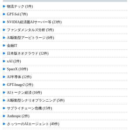
物流テック (1件)
GPT-Sol (7件)
NVIDIA経済圏AIサーバー等 (23件)
ファンダメンタルズ分析 (5件)
AI駆動型アービトラージ (6件)
金融IT
日本版ネオクラウド (12件)
xAI (2件)
SpaceX (10件)
AI半導体 (12件)
GPT-Image2 (2件)
AIトークン経済 (16件)
AI駆動型シナリオプランニング (5件)
サプライチェーン危機 (15件)
Anthropic (2件)
さっつーのAIエージェント (49件)