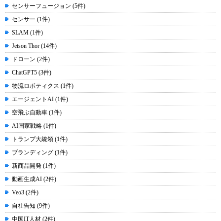
センサーフュージョン (5件)
センサー (1件)
SLAM (1件)
Jetson Thor (14件)
ドローン (2件)
ChatGPT5 (3件)
物流ロボティクス (1件)
エージェントAI (1件)
空飛ぶ自動車 (1件)
AI国家戦略 (1件)
トランプ大統領 (1件)
ブランディング (1件)
新商品開発 (1件)
動画生成AI (2件)
Veo3 (2件)
自社告知 (9件)
中国IT人材 (2件)