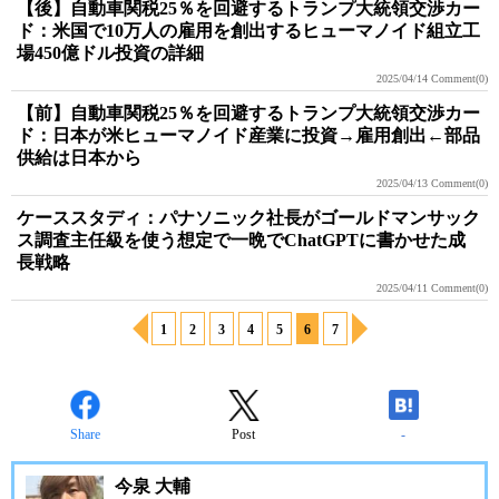
【後】自動車関税25％を回避するトランプ大統領交渉カー
ド：米国で10万人の雇用を創出するヒューマノイド組立工
場450億ドル投資の詳細
2025/04/14
Comment(0)
【前】自動車関税25％を回避するトランプ大統領交渉カー
ド：日本が米ヒューマノイド産業に投資→雇用創出←部品
供給は日本から
2025/04/13
Comment(0)
ケーススタディ：パナソニック社長がゴールドマンサック
ス調査主任級を使う想定で一晩でChatGPTに書かせた成
長戦略
2025/04/11
Comment(0)
1
2
3
4
5
6
7
Share
Post
-
今泉 大輔