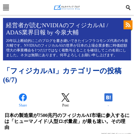
経営者が読むNVIDIAのフィジカルAI /
ADAS業界日報 by 今泉大輔
20年以上断続的にこのブログを書き継いできたインフラコモンズ代表の今泉
大輔です。NVIDIAのフィジカルAIの世界が日本の上場企業多数に時価総額
増大の事業機会を1つだけではなく複数与えることを確信してこの名前にし
ました。ネタは無限にあります。何卒よろしくお願い申し上げます。
「フィジカルAI」カテゴリーの投稿
(6/7)
Share
Post
-
日本の製造業が7500兆円のフィジカルAI市場に参入するに
は「ヒューマノイド/人型ロボ量産」が最も速い。その理
由