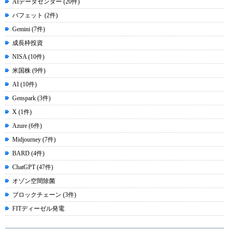
AIデータセンター (20件)
バフェット (2件)
Gemini (7件)
成長枠投資
NISA (10件)
米国株 (9件)
AI (10件)
Genspark (3件)
X (1件)
Azure (6件)
Midjourney (7件)
BARD (4件)
ChatGPT (47件)
オゾン空間除菌
ブロックチェーン (3件)
FITディーゼル発電