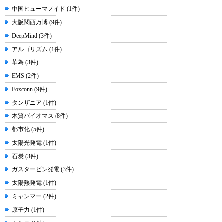
中国ヒューマノイド (1件)
大阪関西万博 (9件)
DeepMind (3件)
アルゴリズム (1件)
華為 (3件)
EMS (2件)
Foxconn (9件)
タンザニア (1件)
木質バイオマス (8件)
都市化 (5件)
太陽光発電 (1件)
石炭 (3件)
ガスタービン発電 (3件)
太陽熱発電 (1件)
ミャンマー (2件)
原子力 (1件)