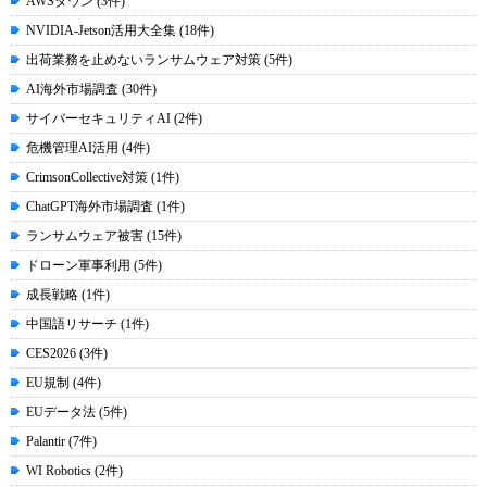
AWSダウン (3件)
NVIDIA-Jetson活用大全集 (18件)
出荷業務を止めないランサムウェア対策 (5件)
AI海外市場調査 (30件)
サイバーセキュリティAI (2件)
危機管理AI活用 (4件)
CrimsonCollective対策 (1件)
ChatGPT海外市場調査 (1件)
ランサムウェア被害 (15件)
ドローン軍事利用 (5件)
成長戦略 (1件)
中国語リサーチ (1件)
CES2026 (3件)
EU規制 (4件)
EUデータ法 (5件)
Palantir (7件)
WI Robotics (2件)