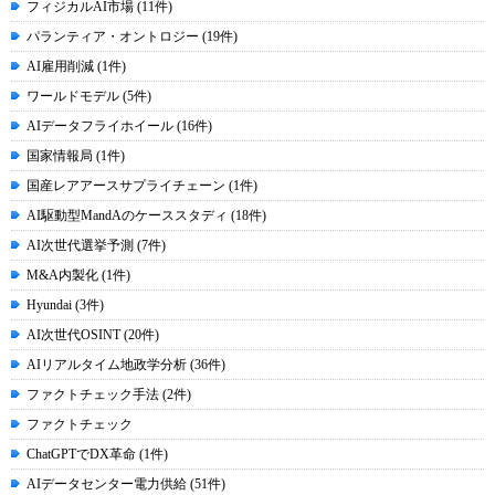
フィジカルAI市場 (11件)
パランティア・オントロジー (19件)
AI雇用削減 (1件)
ワールドモデル (5件)
AIデータフライホイール (16件)
国家情報局 (1件)
国産レアアースサプライチェーン (1件)
AI駆動型MandAのケーススタディ (18件)
AI次世代選挙予測 (7件)
M&A内製化 (1件)
Hyundai (3件)
AI次世代OSINT (20件)
AIリアルタイム地政学分析 (36件)
ファクトチェック手法 (2件)
ファクトチェック
ChatGPTでDX革命 (1件)
AIデータセンター電力供給 (51件)