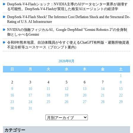
DeepSeek-V4-Flashショック：NVIDIA主導のAIデータセンター業界が崩壊す
る可能性。DeepSeek-V4-Flashが実現した格安AIエージェントの経済学
DeepSeek-V4-Flash Shock! The Inference Cost Deflation Shock and the Structural De-
Rating of U.S. AI Infrastructure
NVIDIAの強敵フィジカルAI。Google DeepMind "Gemini Robotics 2"の全身制
御としゃべるGemini
令和8年熊本地震、自治体職員が今すぐ使えるChatGPT有料版・避難所物資過
不足分析等ユースケース（プロンプト案内）
2026年8月
日
月
火
水
木
金
土
1
2
3
4
5
6
7
8
9
10
11
12
13
14
15
16
17
18
19
20
21
22
23
24
25
26
27
28
29
30
31
カテゴリー