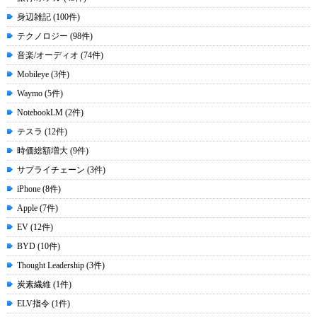
身辺雑記 (100件)
テクノロジー (98件)
音楽/オーディオ (74件)
Mobileye (3件)
Waymo (5件)
NotebookLM (2件)
テスラ (12件)
時価総額増大 (9件)
サプライチェーン (3件)
iPhone (8件)
Apple (7件)
EV (12件)
BYD (10件)
Thought Leadership (3件)
炭素繊維 (1件)
ELV指令 (1件)