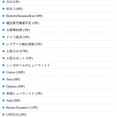
AGI (1件)
ROS 2 (4件)
BerkeleyHumanoidLite (6件)
建設業労働者不足 (2件)
AI軍事利用 (3件)
ドイツ経済 (1件)
レアアース輸出規制 (5件)
人型ロボ (67件)
人型ロボット (1件)
シンガポールのヒューマノイド
Unitree (10件)
Telsa (9件)
Optimus (6件)
米国ヒューマノイド (1件)
Atlas (9件)
Boston Dynamics (11件)
UBTECH (4件)