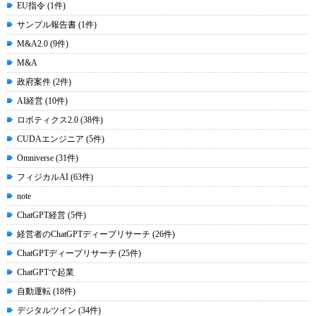
EU指令 (1件)
サンプル報告書 (1件)
M&A2.0 (9件)
M&A
政府案件 (2件)
AI経営 (10件)
ロボティクス2.0 (38件)
CUDAエンジニア (5件)
Omniverse (31件)
フィジカルAI (63件)
note
ChatGPT経営 (5件)
経営者のChatGPTディープリサーチ (26件)
ChatGPTディープリサーチ (25件)
ChatGPTで起業
自動運転 (18件)
デジタルツイン (34件)