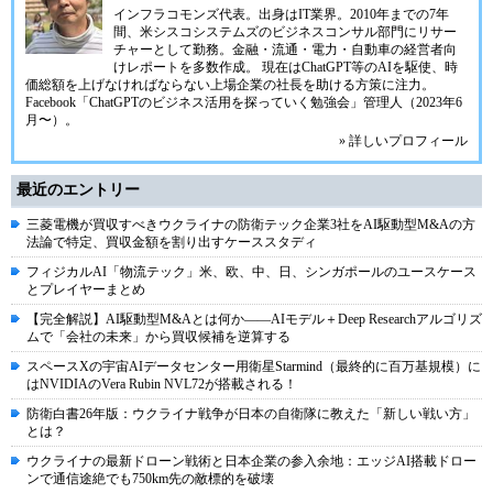
インフラコモンズ代表。出身はIT業界。2010年までの7年
間、米シスコシステムズのビジネスコンサル部門にリサー
チャーとして勤務。金融・流通・電力・自動車の経営者向
けレポートを多数作成。 現在はChatGPT等のAIを駆使、時
価総額を上げなければならない上場企業の社長を助ける方策に注力。
Facebook「ChatGPTのビジネス活用を探っていく勉強会」管理人（2023年6
月〜）。
» 詳しいプロフィール
最近のエントリー
三菱電機が買収すべきウクライナの防衛テック企業3社をAI駆動型M&Aの方
法論で特定、買収金額を割り出すケーススタディ
フィジカルAI「物流テック」米、欧、中、日、シンガポールのユースケース
とプレイヤーまとめ
【完全解説】AI駆動型M&Aとは何か――AIモデル＋Deep Researchアルゴリズ
ムで「会社の未来」から買収候補を逆算する
スペースXの宇宙AIデータセンター用衛星Starmind（最終的に百万基規模）に
はNVIDIAのVera Rubin NVL72が搭載される！
防衛白書26年版：ウクライナ戦争が日本の自衛隊に教えた「新しい戦い方」
とは？
ウクライナの最新ドローン戦術と日本企業の参入余地：エッジAI搭載ドロー
ンで通信途絶でも750km先の敵標的を破壊