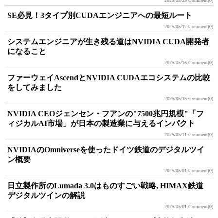
2025/05/29
Comment(0)
SE必見！3タイプ別CUDAエンジニアへの最短ルート
2025/05/17
Comment(0)
システムエンジニアが生き残る道はNVIDIA CUDA開発者
になること
2025/05/16
Comment(0)
ファーウェイAscendとNVIDIA CUDAエコシステムの比較
をしてみました
2025/05/15
Comment(0)
NVIDIA CEOジェンセン・フアンの"7500兆円規模"「フ
ィジカルAI市場」が日本の製造業に与えるインパクト
2025/05/11
Comment(0)
NVIDIAのOmniverseを使ったドイツ鉄道のデジタルツイ
ン概要
2025/05/01
Comment(0)
日立製作所のLumada 3.0はものすごい戦略, HIMAX鉄道
デジタルツインの解説
2025/05/01
Comment(0)