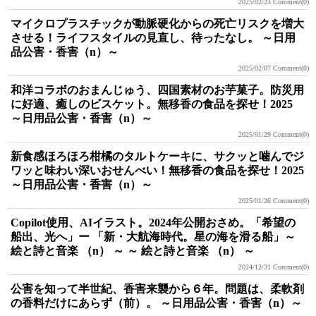
2025/02/23
Comment(0)
マイクロプラスチックが動脈硬化からの死亡リスクを増大
させる！ライフスタイルの見直し、待ったなし。 ～日用
品公害・香害（n）～
2025/02/07
Comment(0)
和洋コラボのおまんじゅう、四国素材のお芋菓子。防災用
に好適、癒しのビスケット。無移香の食品を探せ！2025
～日用品公害・香害（n）～
2025/01/29
Comment(0)
新食感ほろほろ柑橘のタルトケーキに、サクッと噛んでジ
ワッと味わい深いおせんべい！無移香の食品を探せ！2025
～日用品公害・香害（n）～
2025/01/26
Comment(0)
Copilot使用、AIイラスト。2024年公開おさめ。「希望の
船出、光へ」ー 「新・大航海時代。星の海を滑る船」～
絵と詩と音楽 （n） ～ ～ 絵と詩と音楽 （n） ～
2024/12/31
Comment(0)
公害を知って半世紀、香害来襲から６年。問題は、柔軟剤
の香料だけにあらず（前）。 ～日用品公害・香害（n）～