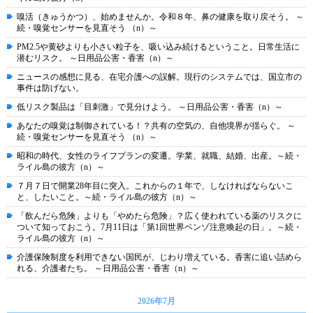
嗅活（きゅうかつ）、始めませんか。令和８年、鼻の健康を取り戻そう。 ～
続・嗅覚センサーを見直そう （n）～
PM2.5や黄砂よりも小さい粒子を、吸い込み続けるということ。日常生活に
潜むリスク。 ～日用品公害・香害（n）～
ニュースの感想に見る、在宅介護への誤解。現行のシステムでは、国立市の
事件は防げない。
低リスク製品は「目刺激」で見分けよう。 ～日用品公害・香害（n）～
あなたの嗅覚は制御されている！？共有の空気の、自他境界が揺らぐ。 ～
続・嗅覚センサーを見直そう （n）～
昭和の時代、女性のライフプランの変遷。学業、就職、結婚、出産。～続・
ライル島の彼方（n）～
７月７日で開業28年目に突入。これからの１年で、しなければならないこ
と、したいこと。～続・ライル島の彼方（n）～
「飲んだら危険」よりも「やめたら危険」？広く使われている薬のリスクに
ついて知っておこう。7月11日は「第1回世界ベンゾ注意喚起の日」。～続・
ライル島の彼方（n）～
介護保険制度を利用できない国民が、じわり増えている。香害に追い詰めら
れる、介護者たち。 ～日用品公害・香害（n）～
2026年7月