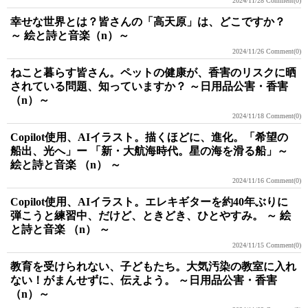
2024/11/28
Comment(0)
幸せな世界とは？皆さんの「高天原」は、どこですか？
～ 絵と詩と音楽（n）～
2024/11/26
Comment(0)
ねこと暮らす皆さん。ペットの健康が、香害のリスクに晒
されている問題、知っていますか？ ～日用品公害・香害
（n）～
2024/11/18
Comment(0)
Copilot使用、AIイラスト。描くほどに、進化。「希望の
船出、光へ」ー 「新・大航海時代。星の海を滑る船」～
絵と詩と音楽 （n） ～
2024/11/16
Comment(0)
Copilot使用、AIイラスト。エレキギターを約40年ぶりに
弾こうと練習中、だけど、ときどき、ひとやすみ。 ～ 絵
と詩と音楽 （n） ～
2024/11/15
Comment(0)
教育を受けられない、子どもたち。大気汚染の教室に入れ
ない！がまんせずに、伝えよう。 ～日用品公害・香害
（n）～