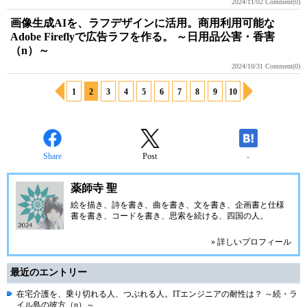
2024/11/02
Comment(0)
画像生成AIを、ラフデザインに活用。商用利用可能な
Adobe Fireflyで広告ラフを作る。 ～日用品公害・香害
（n）～
2024/10/31
Comment(0)
1
2
3
4
5
6
7
8
9
10
Share
Post
-
薬師寺 聖
絵を描き、詩を書き、曲を書き、文を書き、企画書と仕様
書を書き、コードを書き、思索を続ける、四国の人。
» 詳しいプロフィール
最近のエントリー
在宅介護を、乗り切れる人、つぶれる人。ITエンジニアの耐性は？ ～続・ラ
イル島の彼方（n）～