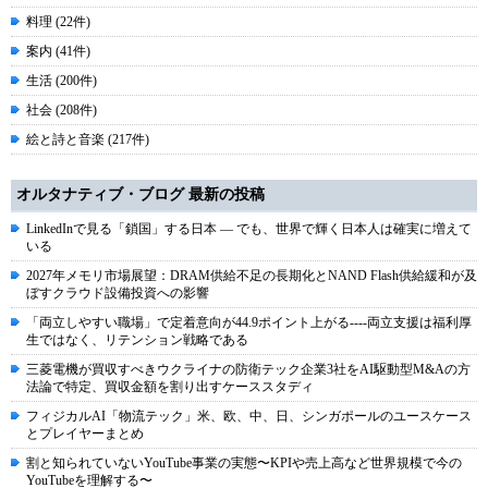
料理 (22件)
案内 (41件)
生活 (200件)
社会 (208件)
絵と詩と音楽 (217件)
オルタナティブ・ブログ 最新の投稿
LinkedInで見る「鎖国」する日本 ― でも、世界で輝く日本人は確実に増えて
いる
2027年メモリ市場展望：DRAM供給不足の長期化とNAND Flash供給緩和が及
ぼすクラウド設備投資への影響
「両立しやすい職場」で定着意向が44.9ポイント上がる----両立支援は福利厚
生ではなく、リテンション戦略である
三菱電機が買収すべきウクライナの防衛テック企業3社をAI駆動型M&Aの方
法論で特定、買収金額を割り出すケーススタディ
フィジカルAI「物流テック」米、欧、中、日、シンガポールのユースケース
とプレイヤーまとめ
割と知られていないYouTube事業の実態〜KPIや売上高など世界規模で今の
YouTubeを理解する〜