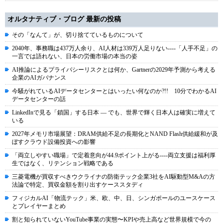
オルタナティブ・ブログ 最新の投稿
その「なんて」が、切り捨てているものについて
2040年、事務職は437万人余り、AI人材は339万人足りない----「人手不足」の
一言では語れない、日本の労働市場の本当の姿
AI推論によるプライバシーリスクとは何か、Gartnerの2029年予測から考える
企業のAIガバナンス
今騒がれているAIデータセンターとはいったい何なのか?!! 10分でわかるAI
データセンターの話
LinkedInで見る「鎖国」する日本 ― でも、世界で輝く日本人は確実に増えて
いる
2027年メモリ市場展望：DRAM供給不足の長期化とNAND Flash供給緩和が及
ぼすクラウド設備投資への影響
「両立しやすい職場」で定着意向が44.9ポイント上がる----両立支援は福利厚
生ではなく、リテンション戦略である
三菱電機が買収すべきウクライナの防衛テック企業3社をAI駆動型M&Aの方
法論で特定、買収金額を割り出すケーススタディ
フィジカルAI「物流テック」米、欧、中、日、シンガポールのユースケース
とプレイヤーまとめ
割と知られていないYouTube事業の実態〜KPIや売上高など世界規模で今の