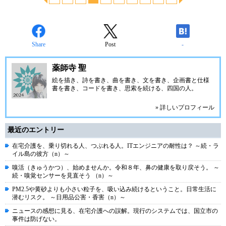
Share
Post
-
薬師寺 聖
絵を描き、詩を書き、曲を書き、文を書き、企画書と仕様
書を書き、コードを書き、思索を続ける、四国の人。
» 詳しいプロフィール
最近のエントリー
在宅介護を、乗り切れる人、つぶれる人。ITエンジニアの耐性は？ ～続・ラ
イル島の彼方（n）～
嗅活（きゅうかつ）、始めませんか。令和８年、鼻の健康を取り戻そう。 ～
続・嗅覚センサーを見直そう （n）～
PM2.5や黄砂よりも小さい粒子を、吸い込み続けるということ。日常生活に
潜むリスク。 ～日用品公害・香害（n）～
ニュースの感想に見る、在宅介護への誤解。現行のシステムでは、国立市の
事件は防げない。