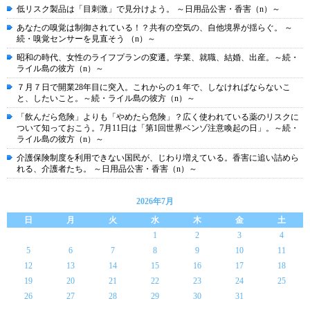
低リスク製品は「目刺激」で見分けよう。 ～日用品公害・香害（n）～
あなたの嗅覚は制御されている！？共有の空気の、自他境界が揺らぐ。 ～
続・嗅覚センサーを見直そう （n）～
昭和の時代、女性のライフプランの変遷。学業、就職、結婚、出産。～続・
ライル島の彼方（n）～
７月７日で開業28年目に突入。これからの１年で、しなければならないこ
と、したいこと。～続・ライル島の彼方（n）～
「飲んだら危険」よりも「やめたら危険」？広く使われている薬のリスクに
ついて知っておこう。7月11日は「第1回世界ベンゾ注意喚起の日」。～続・
ライル島の彼方（n）～
介護保険制度を利用できない国民が、じわり増えている。香害に追い詰めら
れる、介護者たち。 ～日用品公害・香害（n）～
2026年7月
日
月
火
水
木
金
土
1
2
3
4
5
6
7
8
9
10
11
12
13
14
15
16
17
18
19
20
21
22
23
24
25
26
27
28
29
30
31