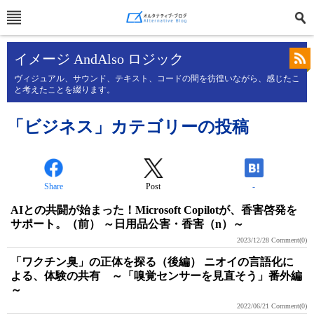
イメージ AndAlso ロジック
ヴィジュアル、サウンド、テキスト、コードの間を彷徨いながら、感じたこ
と考えたことを綴ります。
「ビジネス」カテゴリーの投稿
Share
Post
-
AIとの共闘が始まった！Microsoft Copilotが、香害啓発を
サポート。（前） ～日用品公害・香害（n）～
2023/12/28
Comment(0)
「ワクチン臭」の正体を探る（後編） ニオイの言語化に
よる、体験の共有 ～「嗅覚センサーを見直そう」番外編
～
2022/06/21
Comment(0)