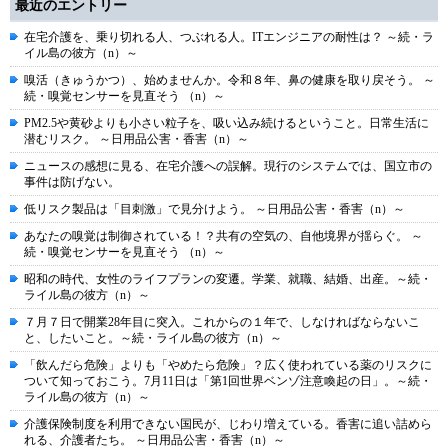
最近のエントリー
在宅介護を、乗り切れる人、つぶれる人。ITエンジニアの耐性は？ ～続・ラ
イル島の彼方（n）～
嗅活（きゅうかつ）、始めませんか。令和８年、鼻の健康を取り戻そう。 ～
続・嗅覚センサーを見直そう （n）～
PM2.5や黄砂よりも小さい粒子を、吸い込み続けるということ。日常生活に
潜むリスク。 ～日用品公害・香害（n）～
ニュースの感想に見る、在宅介護への誤解。現行のシステムでは、国立市の
事件は防げない。
低リスク製品は「目刺激」で見分けよう。 ～日用品公害・香害（n）～
あなたの嗅覚は制御されている！？共有の空気の、自他境界が揺らぐ。 ～
続・嗅覚センサーを見直そう （n）～
昭和の時代、女性のライフプランの変遷。学業、就職、結婚、出産。～続・
ライル島の彼方（n）～
７月７日で開業28年目に突入。これからの１年で、しなければならないこ
と、したいこと。～続・ライル島の彼方（n）～
「飲んだら危険」よりも「やめたら危険」？広く使われている薬のリスクに
ついて知っておこう。7月11日は「第1回世界ベンゾ注意喚起の日」。～続・
ライル島の彼方（n）～
介護保険制度を利用できない国民が、じわり増えている。香害に追い詰めら
れる、介護者たち。 ～日用品公害・香害（n）～