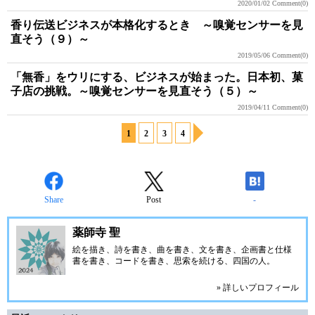
2020/01/02
Comment(0)
香り伝送ビジネスが本格化するとき ～嗅覚センサーを見
直そう（９）～
2019/05/06
Comment(0)
「無香」をウリにする、ビジネスが始まった。日本初、菓
子店の挑戦。～嗅覚センサーを見直そう（５）～
2019/04/11
Comment(0)
1
2
3
4
Share
Post
-
薬師寺 聖
絵を描き、詩を書き、曲を書き、文を書き、企画書と仕様
書を書き、コードを書き、思索を続ける、四国の人。
» 詳しいプロフィール