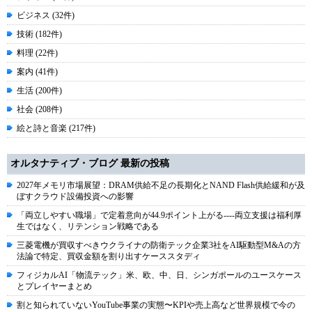
ビジネス (32件)
技術 (182件)
料理 (22件)
案内 (41件)
生活 (200件)
社会 (208件)
絵と詩と音楽 (217件)
オルタナティブ・ブログ 最新の投稿
2027年メモリ市場展望：DRAM供給不足の長期化とNAND Flash供給緩和が及
ぼすクラウド設備投資への影響
「両立しやすい職場」で定着意向が44.9ポイント上がる----両立支援は福利厚
生ではなく、リテンション戦略である
三菱電機が買収すべきウクライナの防衛テック企業3社をAI駆動型M&Aの方
法論で特定、買収金額を割り出すケーススタディ
フィジカルAI「物流テック」米、欧、中、日、シンガポールのユースケース
とプレイヤーまとめ
割と知られていないYouTube事業の実態〜KPIや売上高など世界規模で今の