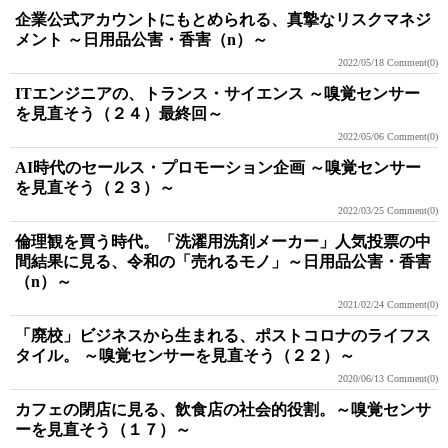
企業公式アカウントにもとめられる、真摯なリスクマネジ
メント ～日用品公害・香害（n）～
2022/05/18
Comment(0)
ITエンジニアの、トランス・サイエンス ～嗅覚センサー
を見直そう（２４）最終回～
2022/05/06
Comment(0)
AI時代のセールス・プロモーション企画 ～嗅覚センサー
を見直そう（２３）～
2022/03/25
Comment(0)
倫理観を買う時代。「洗濯用洗剤メーカー」人気投票の中
間結果に見る、令和の「売れるモノ」～日用品公害・香害
（n）～
2021/02/24
Comment(0)
「廃校」ビジネスから生まれる、ポストコロナのライフス
タイル。 ～嗅覚センサーを見直そう（２２）～
2020/06/13
Comment(0)
カフェの閉店に見る、飲食店の社会的役割。～嗅覚センサ
ーを見直そう（１７）～