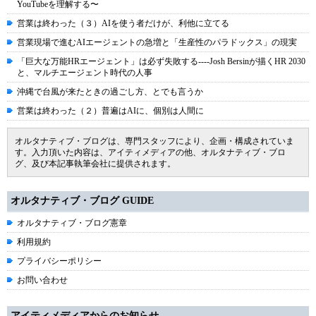
YouTubeを理解する〜
営業は終わった（３）AIを使う者だけが、利他に立てる
営業現場で進むAIエージェントの急増と「生産性のパラドックス」の現実
「巨大な万能HRエージェント」は必ず失敗する----Josh Bersinが描くHR 2030
と、マルチエージェント時代の人事
沖縄で台風が来たときの過ごし方、とでも言うか
営業は終わった（２）普遍はAIに、個別は人間に
オルタナティブ・ブログは、専門スタッフにより、企画・構成されていま
す。入力頂いた内容は、アイティメディアの他、オルタナティブ・ブロ
グ、及び本記事執筆会社に提供されます。
オルタナティブ・ブログ GUIDE
オルタナティブ・ブログ憲章
利用規約
プライバシーポリシー
お問い合わせ
アイティメディアからのお知らせ