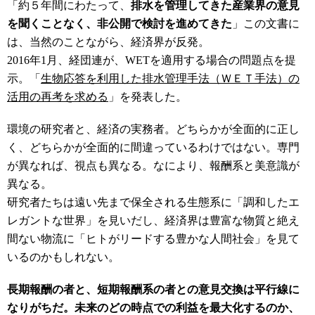
「約５年間にわたって、
排水を管理してきた産業界の意見
を聞くことなく、非公開で検討を進めてきた
」この文書に
は、当然のことながら、経済界が反発。
2016年1月、経団連が、WETを適用する場合の問題点を提
示。「
生物応答を利用した排水管理手法（ＷＥＴ手法）の
活用の再考を求める
」を発表した。
環境の研究者と、経済の実務者。どちらかが全面的に正し
く、どちらかが全面的に間違っているわけではない。専門
が異なれば、視点も異なる。なにより、報酬系と美意識が
異なる。
研究者たちは遠い先まで保全される生態系に「調和したエ
レガントな世界」を見いだし、経済界は豊富な物質と絶え
間ない物流に「ヒトがリードする豊かな人間社会」を見て
いるのかもしれない。
長期報酬の者と、短期報酬系の者との意見交換は平行線に
なりがちだ。未来のどの時点での利益を最大化するのか、