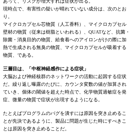
あって、リスクが増大すれば症状が出る。
現時点で、有害性の疑いが晴れていない成分は、次のとお
り。
マイクロカプセル芯物質（人工香料）、マイクロカプセル
壁材の物質（従来は樹脂といわれる）、QUATなど、抗菌・
除菌・消臭目的の物質、給食着へのアイロンがけの際に加
熱で生成される無臭の物質、マイクロカプセルが吸着する
物質、である。
三層目は、「中枢神経感作による症状」
大脳および神経核群のネットワークの活動に起因する症状
だ。繰り返し曝露のたびに、カウンタ変数の値が加算され
ていき、個体の閾値を超えた時点で、化学物質過敏症を発
症、微量の物質で症状が出現するようになる。
たとえばプログラムのバグを潰すには原因を突き止めるこ
とが先決であるように、製品に問題が生じた時にすべきこ
とは原因を突き止めることだ。