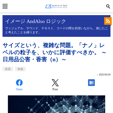
イメージ AndAlso ロジック
ヴィジュアル、サウンド、テキスト、コードの間を彷徨いながら、感じたこ
と考えたことを綴ります。
サイズという、複雑な問題。「ナノ」レ
ベルの粒子を、いかに評価すべきか。 ～
日用品公害・香害（n）～
生活
社会
»
2025/03/20
Share
Post
-