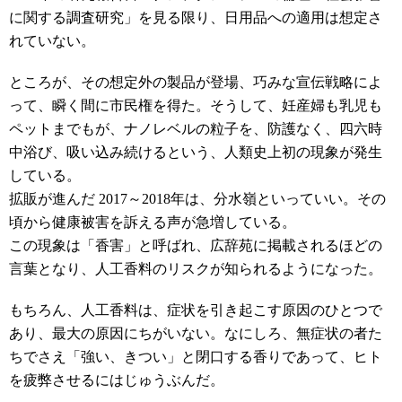
に関する調査研究」を見る限り、日用品への適用は想定さ
れていない。
ところが、その想定外の製品が登場、巧みな宣伝戦略によ
って、瞬く間に市民権を得た。そうして、妊産婦も乳児も
ペットまでもが、ナノレベルの粒子を、防護なく、四六時
中浴び、吸い込み続けるという、人類史上初の現象が発生
している。
拡販が進んだ 2017～2018年は、分水嶺といっていい。その
頃から健康被害を訴える声が急増している。
この現象は「香害」と呼ばれ、広辞苑に掲載されるほどの
言葉となり、人工香料のリスクが知られるようになった。
もちろん、人工香料は、症状を引き起こす原因のひとつで
あり、最大の原因にちがいない。なにしろ、無症状の者た
ちでさえ「強い、きつい」と閉口する香りであって、ヒト
を疲弊させるにはじゅうぶんだ。