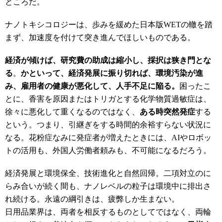
ところだ。
ナノトキシコロジーは、歩みを緩めた日本版WETの轍を踏
まず、加速度を付けて突き進んでほしいものである。
経済が傾けば、研究費の助成は縮小し、採択は狭き門とな
る
。
かといって、
経済発展に振り切れば、環境汚染が進
み、雇用者の健康が悪化して、人手不足に陥る。
困ったこ
とに、香害を原因またはトリガとする化学物質過敏症は、
徐々に悪化して重くなるのではなく、
ある時突然発症
する
という。つまり、引継ぎをする時間的余裕すらない状況に
なる。花粉症なみに発症者が増えたときには、AIやロボッ
トの活用も、外国人労働者頼みも、不可能になるだろう。
経済発展と環境保全、技術進化と自然回帰。二項対立のに
らみ合いが続く間も、ナノレベルの粒子は環境中に排出さ
れ続ける。永遠の綱引きは、疲弊しか生まない。
日用品業界は、両者を相反するものとしてではなく、両輪