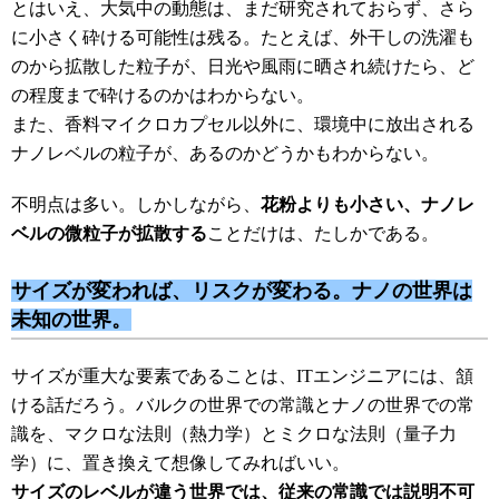
とはいえ、大気中の動態は、まだ研究されておらず、さら
に小さく砕ける可能性は残る。たとえば、外干しの洗濯も
のから拡散した粒子が、日光や風雨に晒され続けたら、ど
の程度まで砕けるのかはわからない。
また、香料マイクロカプセル以外に、環境中に放出される
ナノレベルの粒子が、あるのかどうかもわからない。
不明点は多い。しかしながら、
花粉よりも小さい、ナノレ
ベルの微粒子が拡散する
ことだけは、たしかである。
サイズが変われば、リスクが変わる。ナノの世界は
未知の世界。
サイズが重大な要素であることは、ITエンジニアには、頷
ける話だろう。バルクの世界での常識とナノの世界での常
識を、マクロな法則（熱力学）とミクロな法則（量子力
学）に、置き換えて想像してみればいい。
サイズのレベルが違う世界では、従来の常識では説明不可