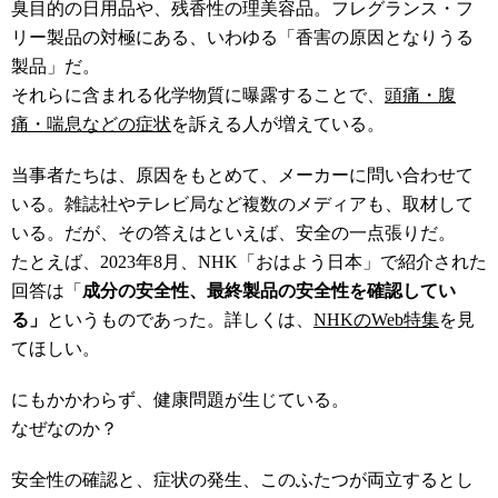
臭目的の日用品や、残香性の理美容品。フレグランス・フ
リー製品の対極にある、いわゆる「香害の原因となりうる
製品」だ。
それらに含まれる化学物質に曝露することで、
頭痛・腹
痛・喘息などの症状
を訴える人が増えている。
当事者たちは、原因をもとめて、メーカーに問い合わせて
いる。雑誌社やテレビ局など複数のメディアも、取材して
いる。だが、その答えはといえば、安全の一点張りだ。
たとえば、2023年8月、NHK「おはよう日本」で紹介された
回答は「
成分の安全性、最終製品の安全性を確認してい
る」
というものであった。詳しくは、
NHKのWeb特集
を見
てほしい。
にもかかわらず、健康問題が生じている。
なぜなのか？
安全性の確認と、症状の発生、このふたつが両立するとし