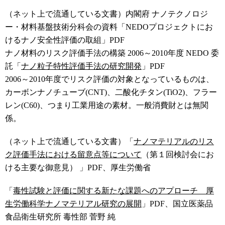
（ネット上で流通している文書）内閣府 ナノテクノロジ
ー・材料基盤技術分科会の資料「NEDOプロジェクトにお
けるナノ安全性評価の取組」PDF
ナノ材料のリスク評価手法の構築 2006～2010年度 NEDO 委
託「
ナノ粒子特性評価手法の研究開発
」PDF
2006～2010年度でリスク評価の対象となっているものは、
カーボンナノチューブ(CNT)、二酸化チタン(TiO2)、フラー
レン(C60)、つまり工業用途の素材。一般消費財とは無関
係。
（ネット上で流通している文書）「
ナノマテリアルのリス
ク評価手法における留意点等について
（第１回検討会にお
ける主要な御意見） 」PDF、厚生労働省
「
毒性試験と評価に関する新たな課題へのアプローチ 厚
生労働科学ナノマテリアル研究の展開
」PDF、国立医薬品
食品衛生研究所 毒性部 菅野 純