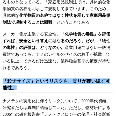
るものとなっている。「家庭用品規制法では、具体的な化
学物質の名称を明示して規制してきています。このため、
具体的な
化学物質の名称ではなく性状を示して家庭用品規
制法で規制することは困難
」ということである。
メーカー側が主張する安全性。
「化学物質の毒性」を評価
すれば、安全という答えにはなるのだろう。だが、「物性
の毒性」の評価は、どうなのか。
産業用途ではない一般消
費財であっても、ナノのレベルのサイズの粒子が拡散して
いる以上、できるだけ迅速な、業界独自基準の策定が待た
れるであろう。
「粒子サイズ」というリスクを、香りが覆い隠す可
能性。
ナノテクの実用化に伴うリスクについて、2000年代初頭、
研究者たちは真剣に議論していた。ただし、物材研による
2006年の研究報告書「ナノテクノロジーの倫理・社会影響