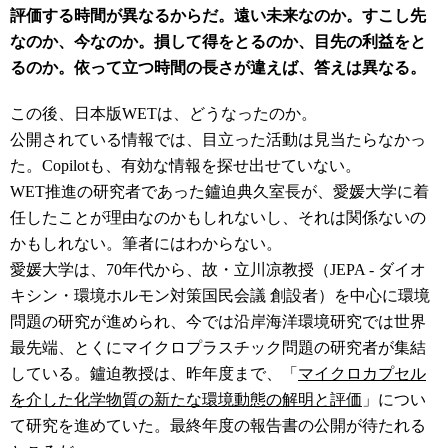
評価する時間が異なるからだ。遠い未来なのか。すこし先
なのか、今なのか。損して得をとるのか、目先の利益をと
るのか。依って立つ時間の長さが違えば、答えは異なる。
この後、日本版WETは、どうなったのか。
公開されている情報では、目立った活動は見当たらなかっ
た。Copilotも、有効な情報を探せ出せていない。
WET推進の研究者であった鑪迫典久室長が、愛媛大学に着
任したことが理由なのかもしれないし、それは関係ないの
かもしれない。筆者にはわからない。
愛媛大学は、70年代から、故・立川凉教授（JEPA - ダイオ
キシン・環境ホルモン対策国民会議 創設者）を中心に環境
問題の研究が進められ、今では沿岸海洋環境研究では世界
最先端、とくにマイクロプラスチック問題の研究者が集結
している。鑪迫教授は、昨年度まで、「
マイクロカプセル
を介した化学物質の新たな環境動態の解明と評価
」につい
て研究を進めていた。最終年度の報告書の公開が待たれる