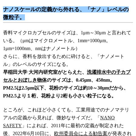
ナノスケールの定義から外れる、「ナノ」レベルの
微粒子。
香料マイクロカプセルのサイズは、1μm～30μm と言われて
いる。（μmはマイクロメートル、1mm=1000μm。
1μm=1000nm、nmはナノメートル）
さらに、香料を放出するために砕けると、「ナノメート
ル」のレベルのサイズになる。
早稲田大学 大河内研究室がとらえた、
洗濯排水中の子カプ
セルとおぼしき物体
のサイズは、0.45μm、450nm。
PM2.5は2.5µm以下、花粉のサイズは約10～30μmだから、
PM2.5より１桁、花粉より2桁も小さい粒子になる。
ところが、これほど小さくても、工業用途でのナノマテリ
アルの定義から見れば、微妙なサイズだ。「
NANO
SAFETY
」によれば、2011年に最初の定義が制定された
後、2022年6月10日に、
欧州委員会による勧告案
が発表され