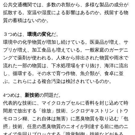
公共交通機関では、多数の衣類から、多様な製品の成分が
拡散する。室温や湿度による影響はあるのか。残留する物
質の蓄積はないのか。
３つめは、
環境の変化
だ。
環境中の化学物質が増加し続けている。医薬品が増え、サ
プリが増え、加工食品も増えている。一般家庭のガーデニ
ングで薬剤が使われる。人体から排出された物質や雨水で
流れた一部の物質は、下水処理場をすり抜け、海洋に流出
し、循環する。その水で育つ作物、魚介類が、食卓に並
ぶ。これらによる複合汚染は検討されているのか。
4つめは、
新技術
の問題だ。
代表的な技術に、マイクロカプセルに香料を封じ込めて時
間差で放出する「徐放」技術、シクロデキストリン（トウ
モロコシ糊、これ自体は無害）に悪臭物質を取り込む「包
摂」技術、任意の悪臭物質のニオイが到達する前に他のニ
オイで先回りブロックする「嗅覚制御」技術などがある。