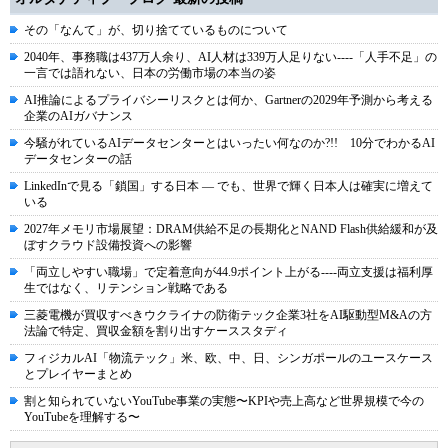
その「なんて」が、切り捨てているものについて
2040年、事務職は437万人余り、AI人材は339万人足りない----「人手不足」の
一言では語れない、日本の労働市場の本当の姿
AI推論によるプライバシーリスクとは何か、Gartnerの2029年予測から考える
企業のAIガバナンス
今騒がれているAIデータセンターとはいったい何なのか?!! 10分でわかるAI
データセンターの話
LinkedInで見る「鎖国」する日本 ― でも、世界で輝く日本人は確実に増えて
いる
2027年メモリ市場展望：DRAM供給不足の長期化とNAND Flash供給緩和が及
ぼすクラウド設備投資への影響
「両立しやすい職場」で定着意向が44.9ポイント上がる----両立支援は福利厚
生ではなく、リテンション戦略である
三菱電機が買収すべきウクライナの防衛テック企業3社をAI駆動型M&Aの方
法論で特定、買収金額を割り出すケーススタディ
フィジカルAI「物流テック」米、欧、中、日、シンガポールのユースケース
とプレイヤーまとめ
割と知られていないYouTube事業の実態〜KPIや売上高など世界規模で今の
YouTubeを理解する〜