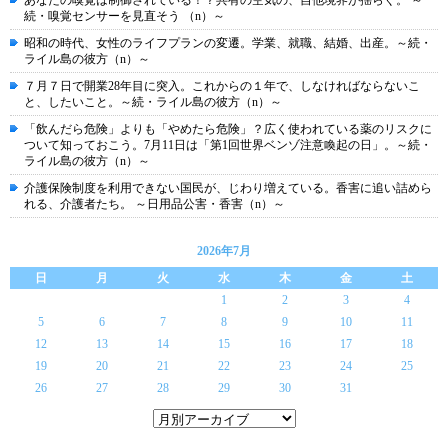
あなたの嗅覚は制御されている！？共有の空気の、自他境界が揺らぐ。 ～
続・嗅覚センサーを見直そう （n）～
昭和の時代、女性のライフプランの変遷。学業、就職、結婚、出産。～続・
ライル島の彼方（n）～
７月７日で開業28年目に突入。これからの１年で、しなければならないこ
と、したいこと。～続・ライル島の彼方（n）～
「飲んだら危険」よりも「やめたら危険」？広く使われている薬のリスクに
ついて知っておこう。7月11日は「第1回世界ベンゾ注意喚起の日」。～続・
ライル島の彼方（n）～
介護保険制度を利用できない国民が、じわり増えている。香害に追い詰めら
れる、介護者たち。 ～日用品公害・香害（n）～
2026年7月
日
月
火
水
木
金
土
1
2
3
4
5
6
7
8
9
10
11
12
13
14
15
16
17
18
19
20
21
22
23
24
25
26
27
28
29
30
31