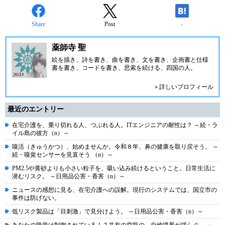
Share
Post
-
薬師寺 聖
絵を描き、詩を書き、曲を書き、文を書き、企画書と仕様
書を書き、コードを書き、思索を続ける、四国の人。
» 詳しいプロフィール
最近のエントリー
在宅介護を、乗り切れる人、つぶれる人。ITエンジニアの耐性は？ ～続・ラ
イル島の彼方（n）～
嗅活（きゅうかつ）、始めませんか。令和８年、鼻の健康を取り戻そう。 ～
続・嗅覚センサーを見直そう （n）～
PM2.5や黄砂よりも小さい粒子を、吸い込み続けるということ。日常生活に
潜むリスク。 ～日用品公害・香害（n）～
ニュースの感想に見る、在宅介護への誤解。現行のシステムでは、国立市の
事件は防げない。
低リスク製品は「目刺激」で見分けよう。 ～日用品公害・香害（n）～