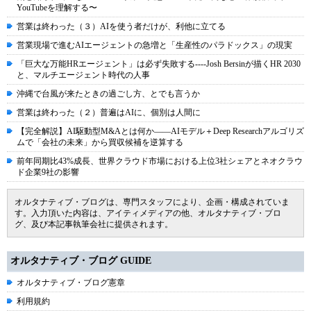
YouTubeを理解する〜
営業は終わった（３）AIを使う者だけが、利他に立てる
営業現場で進むAIエージェントの急増と「生産性のパラドックス」の現実
「巨大な万能HRエージェント」は必ず失敗する----Josh Bersinが描くHR 2030
と、マルチエージェント時代の人事
沖縄で台風が来たときの過ごし方、とでも言うか
営業は終わった（２）普遍はAIに、個別は人間に
【完全解説】AI駆動型M&Aとは何か――AIモデル＋Deep Researchアルゴリズ
ムで「会社の未来」から買収候補を逆算する
前年同期比43%成長、世界クラウド市場における上位3社シェアとネオクラウ
ド企業9社の影響
オルタナティブ・ブログは、専門スタッフにより、企画・構成されていま
す。入力頂いた内容は、アイティメディアの他、オルタナティブ・ブロ
グ、及び本記事執筆会社に提供されます。
オルタナティブ・ブログ GUIDE
オルタナティブ・ブログ憲章
利用規約