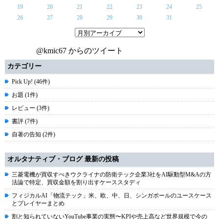
19
20
21
22
23
24
25
26
27
28
29
30
31
@kmic67 からのツイート
カテゴリー
Pick Up! (46件)
お題 (1件)
レビュー (3件)
書評 (7件)
自著の告知 (2件)
オルタナティブ・ブログ 最新の投稿
三菱電機が買収すべきウクライナの防衛テック企業3社をAI駆動型M&Aの方
法論で特定、買収金額を割り出すケーススタディ
フィジカルAI「物流テック」米、欧、中、日、シンガポールのユースケース
とプレイヤーまとめ
割と知られていないYouTube事業の実態〜KPIや売上高など世界規模で今の