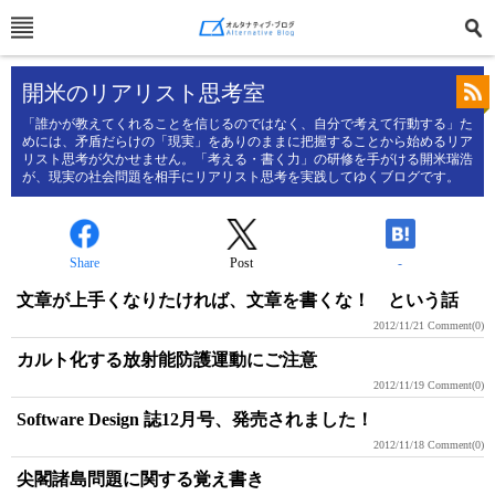
開米のリアリスト思考室
「誰かが教えてくれることを信じるのではなく、自分で考えて行動する」た
めには、矛盾だらけの「現実」をありのままに把握することから始めるリア
リスト思考が欠かせません。「考える・書く力」の研修を手がける開米瑞浩
が、現実の社会問題を相手にリアリスト思考を実践してゆくブログです。
Share
Post
-
文章が上手くなりたければ、文章を書くな！ という話
2012/11/21
Comment(0)
カルト化する放射能防護運動にご注意
2012/11/19
Comment(0)
Software Design 誌12月号、発売されました！
2012/11/18
Comment(0)
尖閣諸島問題に関する覚え書き