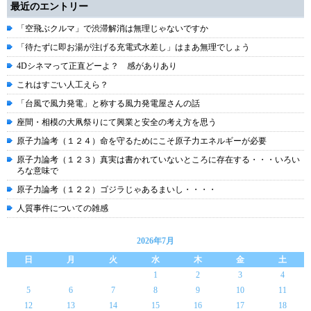
最近のエントリー
「空飛ぶクルマ」で渋滞解消は無理じゃないですか
「待たずに即お湯が注げる充電式水差し」はまあ無理でしょう
4Dシネマって正直どーよ？ 感がありあり
これはすごい人工えら？
「台風で風力発電」と称する風力発電屋さんの話
座間・相模の大凧祭りにて興業と安全の考え方を思う
原子力論考（１２４）命を守るためにこそ原子力エネルギーが必要
原子力論考（１２３）真実は書かれていないところに存在する・・・いろい
ろな意味で
原子力論考（１２２）ゴジラじゃあるまいし・・・・
人質事件についての雑感
2026年7月
日
月
火
水
木
金
土
1
2
3
4
5
6
7
8
9
10
11
12
13
14
15
16
17
18