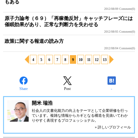
もある
2012/08/09
Comment(0)
原子力論考（６９）「再稼働反対」キャッチフレーズには
催眠効果があり、正常な判断力を失わせる
2012/08/05
Comment(0)
政策に関する報道の読み方
2012/08/04
Comment(0)
4
5
6
7
8
9
10
11
12
13
Share
Post
-
開米 瑞浩
社会人の文書化能力の向上をテーマとして企業研修を行っ
ています。複雑な情報からカギとなる構造を見抜いてわか
りやすく表現するプロフェッショナル。
» 詳しいプロフィール