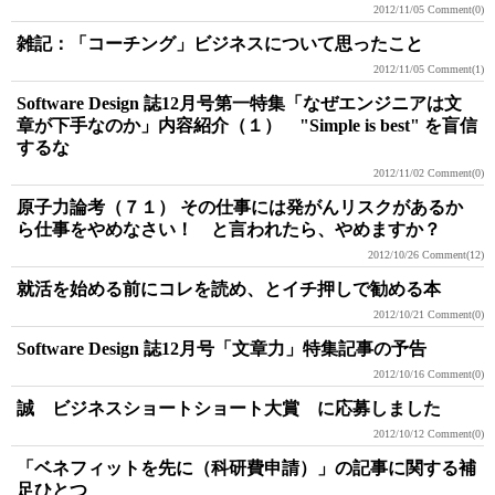
2012/11/05
Comment(0)
雑記：「コーチング」ビジネスについて思ったこと
2012/11/05
Comment(1)
Software Design 誌12月号第一特集「なぜエンジニアは文
章が下手なのか」内容紹介（１） "Simple is best" を盲信
するな
2012/11/02
Comment(0)
原子力論考（７１） その仕事には発がんリスクがあるか
ら仕事をやめなさい！ と言われたら、やめますか？
2012/10/26
Comment(12)
就活を始める前にコレを読め、とイチ押しで勧める本
2012/10/21
Comment(0)
Software Design 誌12月号「文章力」特集記事の予告
2012/10/16
Comment(0)
誠 ビジネスショートショート大賞 に応募しました
2012/10/12
Comment(0)
「ベネフィットを先に（科研費申請）」の記事に関する補
足ひとつ