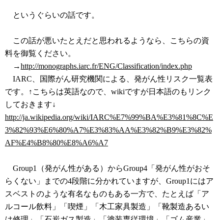
というぐらいの話です。
この話が悪いたとえだと思われるようなら、こちらの資
料を御覧ください。
→
http://monographs.iarc.fr/ENG/Classification/index.php
IARC、国際がん研究機関による、発がん性リスク一覧表
です。↑こちらは英語なので、wikiですが日本語のもリンク
しておきます↓
http://ja.wikipedia.org/wiki/IARC%E7%99%BA%E3%81%8C%E
3%82%93%E6%80%A7%E3%83%AA%E3%82%B9%E3%82%
AF%E4%B8%80%E8%A6%A7
Group1（発がん性がある）からGroup4「発がん性がおそ
らくない」までの4段階に分かれていますが、Group1にはア
スベストのような有名なものもある一方で、たとえば「ア
ルコール飲料」「喫煙」「木工家具製造」「靴製造あるい
は修理」「石炭ガス製造」「塗装専従環境」「ゴム産業」