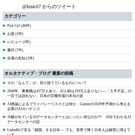
@kmic67 からのツイート
カテゴリー
Pick Up! (46件)
お題 (1件)
レビュー (3件)
書評 (7件)
自著の告知 (2件)
オルタナティブ・ブログ 最新の投稿
その「なんて」が、切り捨てているものについて
2040年、事務職は437万人余り、AI人材は339万人足りない----「人手不足」の
一言では語れない、日本の労働市場の本当の姿
AI推論によるプライバシーリスクとは何か、Gartnerの2029年予測から考える
企業のAIガバナンス
今騒がれているAIデータセンターとはいったい何なのか?!! 10分でわかるAI
データセンターの話
LinkedInで見る「鎖国」する日本 ― でも、世界で輝く日本人は確実に増えて
いる