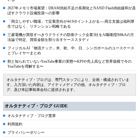
2027年メモリ市場展望：DRAM供給不足の長期化とNAND Flash供給緩和が及
ぼすクラウド設備投資への影響
「両立しやすい職場」で定着意向が44.9ポイント上がる----両立支援は福利厚
生ではなく、リテンション戦略である
三菱電機が買収すべきウクライナの防衛テック企業3社をAI駆動型M&Aの方
法論で特定、買収金額を割り出すケーススタディ
フィジカルAI「物流テック」米、欧、中、日、シンガポールのユースケース
とプレイヤーまとめ
割と知られていないYouTube事業の実態〜KPIや売上高など世界規模で今の
YouTubeを理解する〜
オルタナティブ・ブログは、専門スタッフにより、企画・構成されていま
す。入力頂いた内容は、アイティメディアの他、オルタナティブ・ブロ
グ、及び本記事執筆会社に提供されます。
オルタナティブ・ブログ GUIDE
オルタナティブ・ブログ憲章
利用規約
プライバシーポリシー