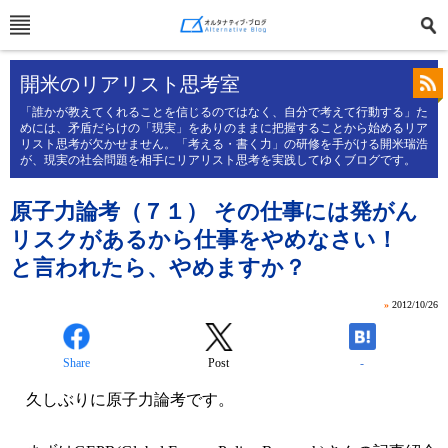
開米のリアリスト思考室
「誰かが教えてくれることを信じるのではなく、自分で考えて行動する」た
めには、矛盾だらけの「現実」をありのままに把握することから始めるリア
リスト思考が欠かせません。「考える・書く力」の研修を手がける開米瑞浩
が、現実の社会問題を相手にリアリスト思考を実践してゆくブログです。
原子力論考（７１） その仕事には発がん
リスクがあるから仕事をやめなさい！
と言われたら、やめますか？
»
2012/10/26
Share
Post
-
久しぶりに原子力論考です。