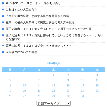
4Dシネマって正直どーよ？ 感がありあり
これはすごい人工えら？
「台風で風力発電」と称する風力発電屋さんの話
座間・相模の大凧祭りにて興業と安全の考え方を思う
原子力論考（１２４）命を守るためにこそ原子力エネルギーが必要
原子力論考（１２３）真実は書かれていないところに存在する・・・いろい
ろな意味で
原子力論考（１２２）ゴジラじゃあるまいし・・・・
人質事件についての雑感
2026年7月
日
月
火
水
木
金
土
1
2
3
4
5
6
7
8
9
10
11
12
13
14
15
16
17
18
19
20
21
22
23
24
25
26
27
28
29
30
31