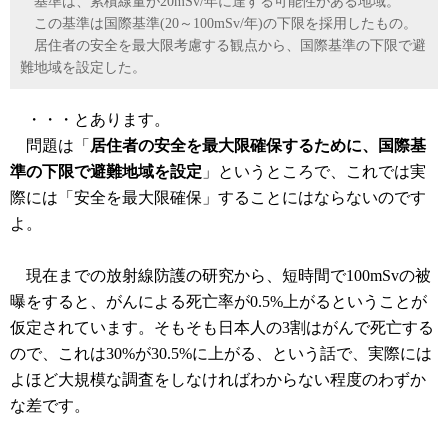
基準は、累積線量が20mSv/年に達する可能性がある地域。
この基準は国際基準(20～100mSv/年)の下限を採用したもの。
居住者の安全を最大限考慮する観点から、国際基準の下限で避
難地域を設定した。
・・・とあります。
問題は「
居住者の安全を最大限確保するために、国際基
準の下限で避難地域を設定
」というところで、これでは実
際には「安全を最大限確保」することにはならないのです
よ。
現在までの放射線防護の研究から、短時間で100mSvの被
曝をすると、がんによる死亡率が0.5%上がるということが
仮定されています。そもそも日本人の3割はがんで死亡する
ので、これは30%が30.5%に上がる、という話で、実際には
よほど大規模な調査をしなければわからない程度のわずか
な差です。