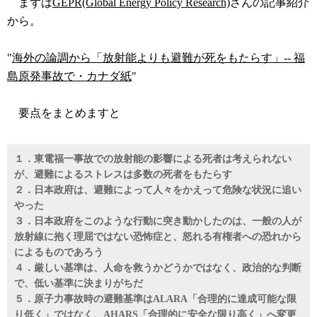
まずは
GEPR(Global Energy Policy Research)
さんの記事紹介
から。
"
海外の論調から「放射能よりも避難が死をもたらす」-- 福
島原発事故で・カナダ紙
"
要点をまとめますと
１．東電福一事故での放射能の影響による死者は考えられない
が、避難によるストレスは多数の死者をもたらす
２．日本政府は、避難によって人々をかえって危険な状況に追い
やった
３．日本政府をこのような行動に突き動かしたのは、一般の人が
放射線に抱く理屈ではない恐怖症と、怒れる有権者への恐れから
によるものであろう
４．厳しい基準は、人命を救うかどうかではなく、政治的な判断
で、低い基準に決まりがちだ
５．原子力事故時の避難基準はALARA「合理的に達成可能な限
り低く」ではなく、AHARS「合理的に安全な限り高く」へ変更