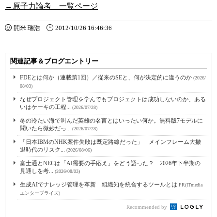
→原子力論考 一覧ページ
開米 瑞浩
2012/10/26 16:46:36
関連記事＆ブログエントリー
FDEとは何か（連載第1回）／従来のSEと、何が決定的に違うのか
(2026/
08/03)
なぜプロジェクト管理を学んでもプロジェクトは成功しないのか、ある
いはケーキの工程...
(2026/07/28)
冬の冷たい海で叫んだ英雄の名言とはいったい何か。無料版7モデルに
聞いたら微妙だっ...
(2026/07/28)
「日本IBMのNHK案件失敗は既定路線だった」 メインフレーム大撤
退時代のリスク...
(2026/08/06)
富士通とNECは「AI需要の手応え」をどう語った？ 2026年下半期の
見通しを考...
(2026/08/03)
生成AIでナレッジ管理を革新 組織知を統合するツールとは
PR(ITmedia
エンタープライズ)
Recommended by