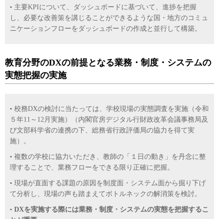
• 主要KPIについて、ダッシュボードに基づいて、進捗を把握
し、必要な改善策を講じることができるような国・地方のコミュ
ニケーションフローをダッシュボードの作成と並行して構築。
教育分野のDXの前提となる業務・制度・システムの
実態把握の実施
• 校務DXの検討に当たっては、学校現場の実態調査を実施（令和
５年11～12月実施）（内閣官房デジタル行財政改革会議事務局及
び文部科学省の連携の下、総務省行政評価局の協力を得て実
施）。
• 複数の学校に協力いただき、教師の「１日の動き」を丹念に整
理することで、業務フローをできる限り正確に把握。
• 現場が直面する課題の原因を制度面・システム面から掘り下げ
て分析し、現場の声も踏まえてボトルネックの解消策を検討。
•
DXを実施する際には業務・制度・システムの実態を把握するこ