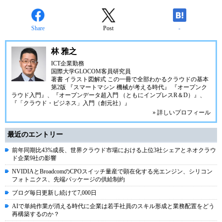
Share
Post
-
林 雅之
ICT企業勤務
国際大学GLOCOM客員研究員
著書
イラスト図解式 この一冊で全部わかるクラウドの基本
第2版
『スマートマシン 機械が考える時代』
『オープンク
ラウド入門』
、
『オープンデータ超入門 （ともにインプレスR＆D）』
、
『「クラウド・ビジネス」入門（創元社）』
» 詳しいプロフィール
最近のエントリー
前年同期比43%成長、世界クラウド市場における上位3社シェアとネオクラウ
ド企業9社の影響
NVIDIAとBroadcomのCPOスイッチ量産で顕在化する光エンジン、シリコン
フォトニクス、先端パッケージの供給制約
ブログ毎日更新し続けて7,000日
AIで単純作業が消える時代に企業は若手社員のスキル形成と業務配置をどう
再構築するのか？