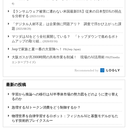
4)
【ランサムウェア被害に遭わない米国最新DX】従来の日本型DXの弱点
を分析する
(2025/11/05)
「デジタル人材不足」は企業側に問題アリ？ 調査で浮かび上がった課
題
(2025/08/29)
マツダはAIをどう全社展開している？ 「トップダウンで進めるボト
ムアップの取り組...
(2026/03/16)
Jeepで家族と夏一番の大冒険へ！
PR(Jeep Japan)
大阪ガスが月2000時間の共有作業を削減！ 現場のAI活用術
PR(ITmedia
エンタープライズ)
Recommended by
最新の投稿
学習から推論への移行はAI半導体市場の勢力図をどのように塗り替え
るのか
急増するAIトークン消費をどう制御するか？
物理世界を自律学習するロボット：フィジカルAIと基盤モデルがもた
らす技術的ブレイクスルー