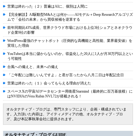
営業は終わった（２）普遍はAIに、個別は人間に
【完全解説】AI駆動型M&Aとは何か――AIモデル＋Deep Researchアルゴリズ
ムで「会社の未来」から買収候補を逆算する
前年同期比43%成長、世界クラウド市場における上位3社シェアとネオクラウ
ド企業9社の影響
WordPress最強のチャットボット（圧倒的な高機能と高性能、業界最安値）を
実現した理由
YouTuberは本当に儲からないのか。収益化した20人に1人が月30万円以上とい
う可能性
台風への備えと、未来への備え
「ご年配には難しいんですよ」と君が言ったから八月二日は年配記念日
営業は終わった（１）会ってもらえる理由が消えた
スペースXの宇宙AIデータセンター用衛星Starmind（最終的に百万基規模）に
はNVIDIAのVera Rubin NVL72が搭載される！
オルタナティブ・ブログは、専門スタッフにより、企画・構成されていま
す。入力頂いた内容は、アイティメディアの他、オルタナティブ・ブロ
グ、及び本記事執筆会社に提供されます。
オルタナティブ・ブログ GUIDE