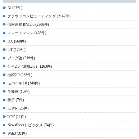
AI (27件)
クラウドコンピューティング (2142件)
情報通信政策2.0 (2306件)
スマートマシン (488件)
DX (569件)
IoT (176件)
ブログ論 (319件)
仕事2.0（就職2.0） (263件)
地域2.0 (233件)
モバイル2.0 (248件)
半導体 (16件)
量子 (7件)
IOWN (26件)
宇宙 (11件)
NewsPicksトピックス (74件)
Web3 (31件)