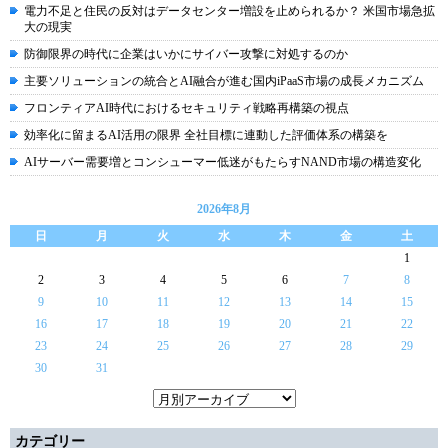
電力不足と住民の反対はデータセンター増設を止められるか？ 米国市場急拡
大の現実
防御限界の時代に企業はいかにサイバー攻撃に対処するのか
主要ソリューションの統合とAI融合が進む国内iPaaS市場の成長メカニズム
フロンティアAI時代におけるセキュリティ戦略再構築の視点
効率化に留まるAI活用の限界 全社目標に連動した評価体系の構築を
AIサーバー需要増とコンシューマー低迷がもたらすNAND市場の構造変化
2026年8月
日
月
火
水
木
金
土
1
2
3
4
5
6
7
8
9
10
11
12
13
14
15
16
17
18
19
20
21
22
23
24
25
26
27
28
29
30
31
カテゴリー