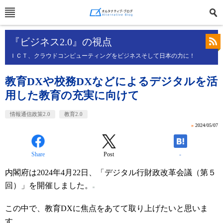
『ビジネス2.0』の視点
ＩＣＴ、クラウドコンピューティングをビジネスそして日本の力に！
教育DXや校務DXなどによるデジタルを活
用した教育の充実に向けて
情報通信政策2.0
教育2.0
»
2024/05/07
Share
Post
-
内閣府は2024年4月22日、「デジタル行財政改革会議（第５
回）」を開催しました。
この中で、教育DXに焦点をあてて取り上げたいと思いま
す。