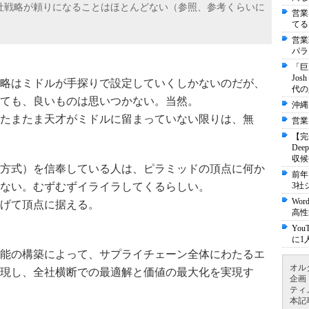
社戦略が頼りになることはほとんどない（参照、参考くらいに
営業
てる
営業
パラ
「巨
Jo
略はミドルが手探りで設定していくしかないのだが、
代の
ても、良いものは思いつかない。当然。
沖縄
たまたま天才がミドルに留まっていない限りは、無
営業
【完
De
収候
方式）を信奉している人は、ピラミッドの頂点に何か
前年
3社
ない。むずむずイライラしてくるらしい。
Wo
げて頂点に据える。
高性
Yo
に1
能の構築によって、サプライチェーン全体にわたるエ
オル
現し、全社横断での最適解と価値の最大化を実現す
企画
ティ
本記