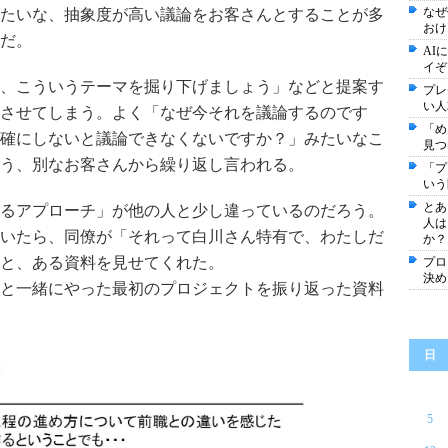
なぜ
たいな、抽象度が高い議論をお客さんとすることが多
おけ
だ。
AI
イぞ
、こういうテーマを掘り下げましょう」などと提案す
プレ
い人
させてしまう。よく「なぜ今それを議論するのです
「め
確にしないと議論できなくないですか？」みたいなこ
見つ
う、別なお客さんから繰り返し言われる。
「プ
いう
とあ
るアプローチ」が他の人と少し違っているのだろう。
人は
いたら、同僚が「それって白川さん特有で、わたしだ
か？
と、ある資料を見せてくれた。
プロ
決め
僕と一緒にやった最初のプロジェクトを振り返った資料
日
5