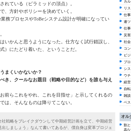
カル
されている（ピラミッドの頂点）。
リス
で、方針やポリシーを決めていく。
仕事観
e業務プロセスやToBeシステム設計が明確になってい
連ツ
仕事術
。
災害
はいかんと思うようになった。仕方なく試行錯誤し、
社会 
コン
式）にたどり着いた、ということだ。
ビジネ
プロ
シス
うまくいかないか？
ウチ
べき、クールなお題目（戦略や目的など）を誰も与え
経営 
自転車
お前らこれをやれ、これを目指せ」と示してくれるの
雑談 
では、そんなものは降りてこない。
ベス
オル
全社戦略をブレイクダウンして中期経営計画を立て、中期経営
割と
見出しましょう」なんて書いてあるが、僕自身は変革プロジェ
高な