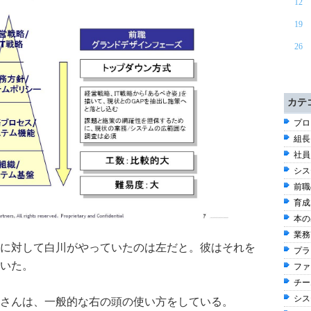
12
19
26
カテ
プロ
組長
社員
シス
前職
育成
本の出
業務改
に対して白川がやっていたのは左だと。彼はそれを
プラ
いた。
ファ
チー
シス
さんは、一般的な右の頭の使い方をしている。