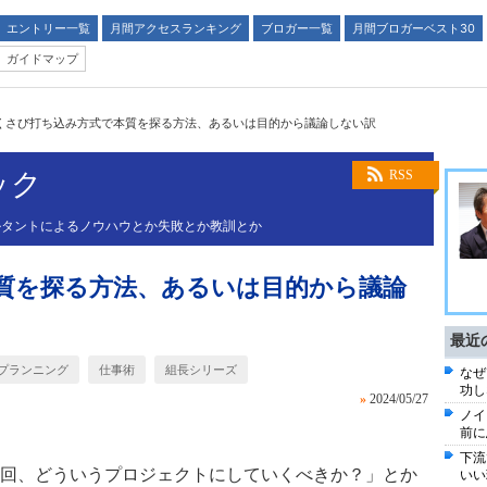
エントリー一覧
月間アクセスランキング
ブロガー一覧
月間ブロガーベスト30
ガイドマップ
くさび打ち込み方式で本質を探る方法、あるいは目的から議論しない訳
ック
RSS
ルタントによるノウハウとか失敗とか教訓とか
質を探る方法、あるいは目的から議論
最近
プランニング
仕事術
組長シリーズ
なぜ
功し
»
2024/05/27
ノイ
前に
下流
回、どういうプロジェクトにしていくべきか？」とか
いい