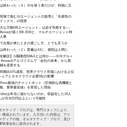
は終わった（３）AIを使う者だけが、利他に立
現場で進むAIエージェントの急増と「生産性の
ドックス」の現実
大な万能HRエージェント」は必ず失敗する----
sh Bersinが描くHR 2030と、マルチエージェント時
人事
で台風が来たときの過ごし方、とでも言うか
は終わった（２）普遍はAIに、個別は人間に
全解説】AI駆動型M&Aとは何か――AIモデル＋
ep Researchアルゴリズムで「会社の未来」から買
補を逆算する
同期比43%成長、世界クラウド市場における上位
シェアとネオクラウド企業9社の影響
rdPress最強のチャットボット（圧倒的な高機能と
能、業界最安値）を実現した理由
uTuberは本当に儲からないのか。収益化した20人
人が月30万円以上という可能性
タナティブ・ブログは、専門スタッフにより、
・構成されています。入力頂いた内容は、アイ
メディアの他、オルタナティブ・ブログ、及び
事執筆会社に提供されます。