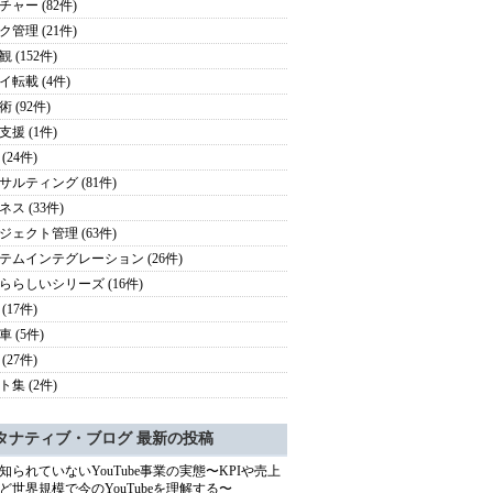
チャー (82件)
ク管理 (21件)
 (152件)
イ転載 (4件)
 (92件)
支援 (1件)
(24件)
サルティング (81件)
ス (33件)
ジェクト管理 (63件)
テムインテグレーション (26件)
ららしいシリーズ (16件)
(17件)
 (5件)
(27件)
ト集 (2件)
タナティブ・ブログ 最新の投稿
知られていないYouTube事業の実態〜KPIや売上
ど世界規模で今のYouTubeを理解する〜