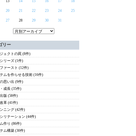
13
14
15
16
17
18
20
21
22
23
24
25
27
28
29
30
31
ゴリー
ジェクトの罠 (8件)
シリーズ (1件)
ファースト (12件)
テムを作らせる技術 (16件)
の思い出 (9件)
・成長 (35件)
版 (58件)
革 (41件)
ンニング (42件)
シリテーション (44件)
ム作り (86件)
テム構築 (30件)