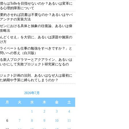
僕らはToBeを目指せないのか？あるいは変革に
る心理的障害について
に要約させれば読書は不要なのか？あるいはヤバ
アンテナの実装方法
ゼンにおける具体と抽象の往復論、あるいは偉
攻略法
んどくせえ」を大切に、あるいは課題や施策の
け方
ライベートも仕事の勉強をすべきですか？」と
問いへの答え（白川版）
る新人プログラマーとアクアライン、あるいは
いかにして失敗プロジェクト研究家になるの
ジェクト計画の法則、あるいはなぜ人は最初に
た納期や予算に縛られてしまうのか？
2026年7月
月
火
水
木
金
土
1
2
3
4
6
7
8
9
10
11