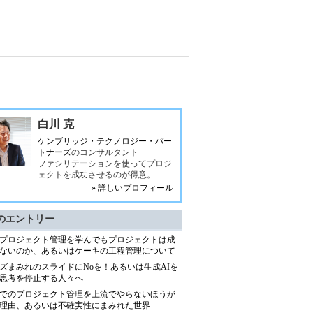
白川 克
ケンブリッジ・テクノロジー・パー
トナーズ
のコンサルタント
ファシリテーションを使ってプロジ
ェクトを成功させるのが得意。
» 詳しいプロフィール
のエントリー
プロジェクト管理を学んでもプロジェクトは成
ないのか、あるいはケーキの工程管理について
ズまみれのスライドにNoを！あるいは生成AIを
思考を停止する人々へ
でのプロジェクト管理を上流でやらないほうが
理由、あるいは不確実性にまみれた世界