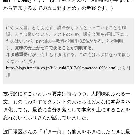
編）
」の続きです。（
村上福之さんの「
Ameroadが生まれて
から売却するまでの五日間まとめ
」の考察です。）
(15) 大反響。とりあえず、課金がちゃんと回っていることを確
認。カネは動いている。テストのため、設定金額を9円以下にし
たのはいいが、paypalの手数料が40円+3.5%かかることが判明
し、
賞味の売上がゼロであることが判明する。
ネタ感重要
だが、売上もネタ化する。この点はネタになって欲し
くなかった(笑)
http://blogs.itmedia.co.jp/fukuyuki/2012/02/ameroad-693e.html
より引
用
技巧的にすごいという要素は持ちつつ、人間味あふれる一
文。ものまねをするタレントの人たちはどんなに本家をネ
タ化しても、最後に自分を落として本家を上にすることを
忘れないとホリさんが話していました。
波田陽区さんの「ギター侍」も他人をネタにしたときは最