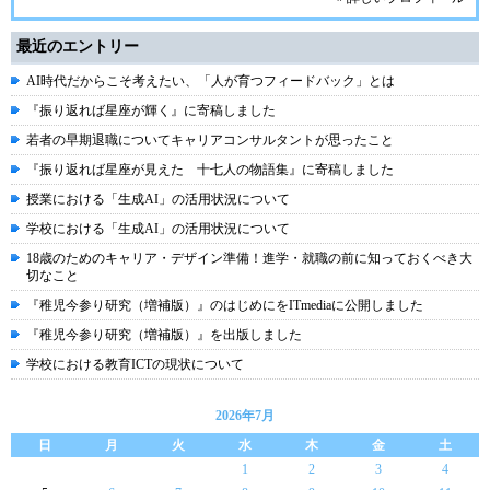
最近のエントリー
AI時代だからこそ考えたい、「人が育つフィードバック」とは
『振り返れば星座が輝く』に寄稿しました
若者の早期退職についてキャリアコンサルタントが思ったこと
『振り返れば星座が見えた 十七人の物語集』に寄稿しました
授業における「生成AI」の活用状況について
学校における「生成AI」の活用状況について
18歳のためのキャリア・デザイン準備！進学・就職の前に知っておくべき大
切なこと
『稚児今参り研究（増補版）』のはじめにをITmediaに公開しました
『稚児今参り研究（増補版）』を出版しました
学校における教育ICTの現状について
2026年7月
日
月
火
水
木
金
土
1
2
3
4