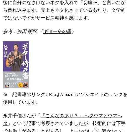
後に自分のなさけないネタを入れて「切腹〜」と言いなが
ら倒れ込みます。売上もネタ化させているあたり、文学的
ではないですがサービス精神を感じます。
参考：波田 陽区 『
ギター侍の書
』
※上記書籍のリンクURLはAmazonアソシエイトのリンクを
使用しています。
永井千佳さんが「
「こんなのあり？」 ヘタウマとウマヘ
タ
」という記事で考察されていましたが、技術的には下手
でも魅力があることがあるし、上手なのに心に響かないこ