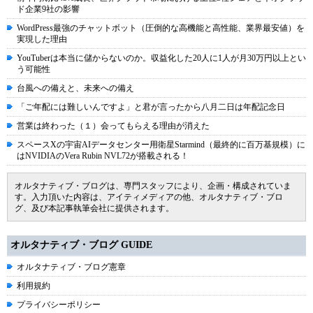
ド企業9社の影響
WordPress最強のチャットボット（圧倒的な高機能と高性能、業界最安値）を
実現した理由
YouTuberは本当に儲からないのか。収益化した20人に1人が月30万円以上とい
う可能性
台風への備えと、未来への備え
「ご年配には難しいんですよ」と君が言ったから八月二日は年配記念日
営業は終わった（１）会ってもらえる理由が消えた
スペースXの宇宙AIデータセンター用衛星Starmind（最終的に百万基規模）に
はNVIDIAのVera Rubin NVL72が搭載される！
オルタナティブ・ブログは、専門スタッフにより、企画・構成されていま
す。入力頂いた内容は、アイティメディアの他、オルタナティブ・ブロ
グ、及び本記事執筆会社に提供されます。
オルタナティブ・ブログ GUIDE
オルタナティブ・ブログ憲章
利用規約
プライバシーポリシー