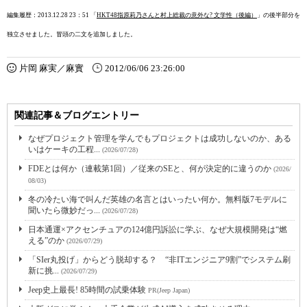
編集履歴：2013.12.28 23：51 「
HKT48指原莉乃さんと村上総裁の意外な? 文学性（後編）
」の後半部分を
独立させました。冒頭の二文を追加しました。
片岡 麻実／麻實
2012/06/06 23:26:00
関連記事＆ブログエントリー
なぜプロジェクト管理を学んでもプロジェクトは成功しないのか、ある
いはケーキの工程...
(2026/07/28)
FDEとは何か（連載第1回）／従来のSEと、何が決定的に違うのか
(2026/
08/03)
冬の冷たい海で叫んだ英雄の名言とはいったい何か。無料版7モデルに
聞いたら微妙だっ...
(2026/07/28)
日本通運×アクセンチュアの124億円訴訟に学ぶ、なぜ大規模開発は“燃
える”のか
(2026/07/29)
「SIer丸投げ」からどう脱却する？ “非ITエンジニア9割”でシステム刷
新に挑...
(2026/07/29)
Jeep史上最長! 85時間の試乗体験
PR(Jeep Japan)