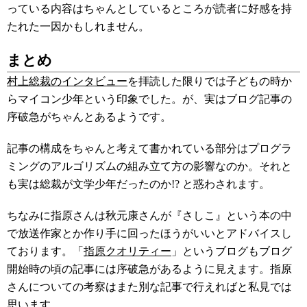
っている内容はちゃんとしているところが読者に好感を持
たれた一因かもしれません。
まとめ
村上総裁のインタビュー
を拝読した限りでは子どもの時か
らマイコン少年という印象でした。が、実はブログ記事の
序破急がちゃんとあるようです。
記事の構成をちゃんと考えて書かれている部分はプログラ
ミングのアルゴリズムの組み立て方の影響なのか。それと
も実は総裁が文学少年だったのか!? と惑わされます。
ちなみに指原さんは秋元康さんが『さしこ』という本の中
で放送作家とか作り手に回ったほうがいいとアドバイスし
ております。「
指原クオリティー
」というブログもブログ
開始時の頃の記事には序破急があるように見えます。指原
さんについての考察はまた別な記事で行えればと私見では
思います。