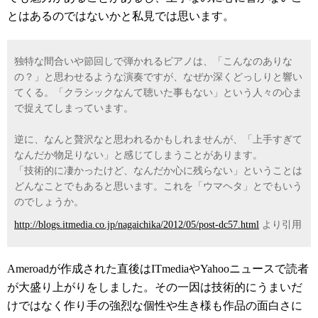
とはあるのではないかと私見では思います。
独特な間合いや節回しで弾かれるピアノは、「こんなのありな
の？」と思わせるような演奏ですが、なぜか深くどっしりと響い
てくる。「クラシックなんて聴いた事もない」という人々の心ま
で捉えてしまっています。
逆に、なんと贅沢なと思われるかもしれませんが、「上手すぎて
なんだか物足りない」と感じてしまうことがあります。
「技術的に凄かったけど、なんだか心に残らない」ということは
どんなことでもあると思います。これを「ウマヘタ」とでもいう
のでしょうか。
http://blogs.itmedia.co.jp/nagaichika/2012/05/post-dc57.html
より引用
Ameroadが作成された直後はITmediaやYahooニュースで読者
が大盛り上がりをしました。その一因は技術的にうまいだ
けではなく作り手の強烈な個性や生き様も作品の面白さに