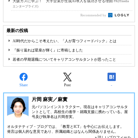
大阪ガスに学ぶ！ 大手企業が生成AI導入を成功させる理由
PR(ITmedia
エンタープライズ)
Recommended by
最新の投稿
AI時代だからこそ考えたい、「人が育つフィードバック」とは
『振り返れば星座が輝く』に寄稿しました
若者の早期退職についてキャリアコンサルタントが思ったこと
Share
Post
-
片岡 麻実／麻實
元パソコンインストラクター。現在はキャリアコンサルタ
ントとして、高校生の進学・就職支援に携わっている。屋
号及び執筆名は片岡杏実。
オルタナティブ・ブログでは、「教育とICT」を中心にお伝えします。
発言は個人的な意見であり、所属組織とはなんら関係ありません。
» 詳しいプロフィール