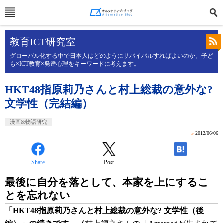
教育ICT研究室
グローバル化する中で日本人はどのようにサバイバルすればよいのか。子ど
も×ICT教育×発達心理をキーワードに考えます。
HKT48指原莉乃さんと村上総裁の意外な?
文学性（完結編）
漫画&物語研究
»
2012/06/06
Share
Post
-
最後に自分を落として、本家を上にするこ
とを忘れない
「
HKT48指原莉乃さんと村上総裁の意外な? 文学性（後