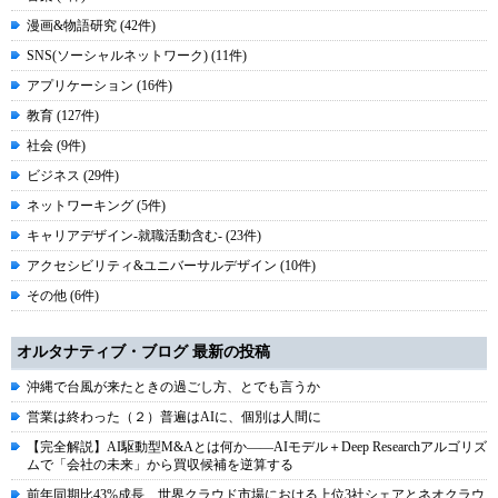
漫画&物語研究 (42件)
SNS(ソーシャルネットワーク) (11件)
アプリケーション (16件)
教育 (127件)
社会 (9件)
ビジネス (29件)
ネットワーキング (5件)
キャリアデザイン-就職活動含む- (23件)
アクセシビリティ&ユニバーサルデザイン (10件)
その他 (6件)
オルタナティブ・ブログ 最新の投稿
沖縄で台風が来たときの過ごし方、とでも言うか
営業は終わった（２）普遍はAIに、個別は人間に
【完全解説】AI駆動型M&Aとは何か――AIモデル＋Deep Researchアルゴリズ
ムで「会社の未来」から買収候補を逆算する
前年同期比43%成長、世界クラウド市場における上位3社シェアとネオクラウ