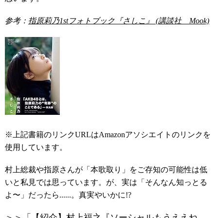
参考：
指原莉乃1stフォトブック『さしこ』 (講談社 Mook)
※上記書籍のリンクURLはAmazonアソシエイトのリンクを
使用しています。
村上総裁や指原さんが「本歌取り」をご存知の可能性は低
いと私見では思っています。が、実は「そんなん知っとる
よ〜」だったら......。真実やいかに!?
＞＞「
【紹介】村上福之『ソーシャルもうええね