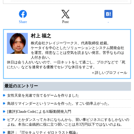
Share
Post
-
村上 福之
株式会社クレイジーワークス、代表取締役 総裁。
ケータイを中心としたソリューションとシステム開発会社
を運営。得意なことは空気を読まない発言。苦手なものは
人付き合い。
休日は会う人がいないので、一日ネットをして過ごし、ブログなどで「死
にたい」などを連発する優雅でセレブな休日をすごす。
» 詳しいプロフィール
最近のエントリー
女性天皇を光速で当てるゲームを作りました
鳥頭リマインダーというツールを作った。すごい効率上がった。
[書評]Claude CodeによるAI駆動開発入門
ピアノとかダンスってカネにならんから、習い事ビジネスにするしかないの
よね。本当に金銭的に役に立つ習いごとは月3万円以下ではないのよね。
書評：『ITセキュリティ ゼロトラスト概論』