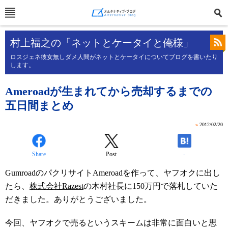
村上福之の「ネットとケータイと俺様」
ロスジェネ彼女無しダメ人間がネットとケータイについてブログを書いたり
します。
Ameroadが生まれてから売却するまでの
五日間まとめ
»
2012/02/20
Share
Post
-
GumroadのパクリサイトAmeroadを作って、ヤフオクに出し
たら、
株式会社Razest
の木村社長に150万円で落札していた
だきました。ありがとうございました。
今回、ヤフオクで売るというスキームは非常に面白いと思