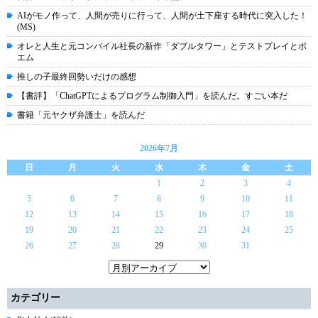
AIがモノ作って、人間が売りに行って、人間が土下座する時代に突入した！
(MS)
オレと人生と元コンパイル社長の新作「ダブルタワー」とテストプレイとポ
エム
推しの子最終回勢いだけの感想
【書評】「ChatGPTによるプログラム制御入門」を読んだ。すごい本だ
書籍「元ヤクザ弁護士」を読んだ
2026年7月
日
月
火
水
木
金
土
1
2
3
4
5
6
7
8
9
10
11
12
13
14
15
16
17
18
19
20
21
22
23
24
25
26
27
28
29
30
31
カテゴリー