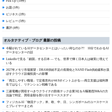
Pick Up! (19件)
お題 (1件)
ビジネス (2件)
レビュー (5件)
書評 (4件)
オルタナティブ・ブログ 最新の投稿
今騒がれているAIデータセンターとはいったい何なのか?!! 10分でわかるAI
データセンターの話
LinkedInで見る「鎖国」する日本 ― でも、世界で輝く日本人は確実に増えて
いる
2027年メモリ市場展望：DRAM供給不足の長期化とNAND Flash供給緩和が及
ぼすクラウド設備投資への影響
「両立しやすい職場」で定着意向が44.9ポイント上がる----両立支援は福利厚
生ではなく、リテンション戦略である
三菱電機が買収すべきウクライナの防衛テック企業3社をAI駆動型M&Aの方
法論で特定、買収金額を割り出すケーススタディ
フィジカルAI「物流テック」米、欧、中、日、シンガポールのユースケース
とプレイヤーまとめ