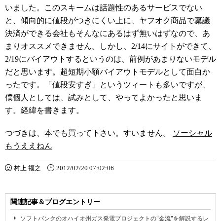
いました。このスキームは話題性のあるサービスでない
と、傾向的に値段がつきにくい上に、ヤフオク商品で稟議
決済ができる会社もそんなにあるはず無いはずなので、あ
まりオススメできません。しかし、2/14にサイトができて、
2/19にバイアウトするというのは、前例があまりないモデル
だと思います。超短期小額バイアウトモデルとして面白か
ったです。「値段安すぎ」というツィートも多いですが、
僕個人としては、試みとして、やってよかったと思いま
す。経緯を書きます。
つづきは、本でも買って下さい。すいません。
ソーシャル
もうええねん
村上 福之
2012/02/20 07:02:06
関連記事＆ブログエントリー
ソフトバンクのオハイオ州ガス発電プロジェクトの"金流"を解説するレ