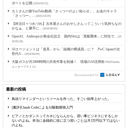
ポートを公開
(2026/03/22)
カミさんの新YouTube動画「さっつーのよい知らせ」。お金のキャラ
「さっつー」...
(2025/10/29)
【終活日々つれづれ】古本屋さんのおやじさんってこういう気持ちなの
かなぁ、と勝手に...
(2026/06/03)
OpenAI、Anthropicが新会社設立 国内SIerは「黒船襲来」に対抗で...
(20
26/05/28)
AIエージェントは「道具」から「組織の構成員」に？ PwC Japanの次
世代A...
(2026/06/04)
大阪ガスが月2000時間の共有作業を削減！ 現場のAI活用術
PR(ITmedia
エンタープライズ)
Recommended by
最新の投稿
鳥頭リマインダーというツールを作った。すごい効率上がった。
[書評]Claude CodeによるAI駆動開発入門
ピアノとかダンスってカネにならんから、習い事ビジネスにするしか
ないのよね。本当に金銭的に役に立つ習いごとは月3万円以下ではない
のよね。