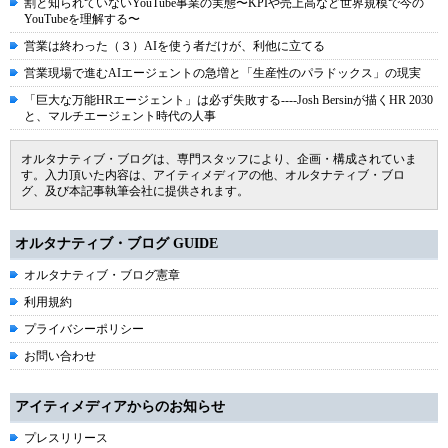
割と知られていないYouTube事業の実態〜KPIや売上高など世界規模で今の
YouTubeを理解する〜
営業は終わった（３）AIを使う者だけが、利他に立てる
営業現場で進むAIエージェントの急増と「生産性のパラドックス」の現実
「巨大な万能HRエージェント」は必ず失敗する----Josh Bersinが描くHR 2030
と、マルチエージェント時代の人事
オルタナティブ・ブログは、専門スタッフにより、企画・構成されていま
す。入力頂いた内容は、アイティメディアの他、オルタナティブ・ブロ
グ、及び本記事執筆会社に提供されます。
オルタナティブ・ブログ GUIDE
オルタナティブ・ブログ憲章
利用規約
プライバシーポリシー
お問い合わせ
アイティメディアからのお知らせ
プレスリリース