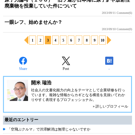
廃棄物を投棄していた件について
2013/09/11
Comment(6)
一眼レフ、始めませんか？
2013/09/10
Comment(0)
1
2
3
4
5
6
7
8
9
10
Share
Post
-
開米 瑞浩
社会人の文書化能力の向上をテーマとして企業研修を行っ
ています。複雑な情報からカギとなる構造を見抜いてわか
りやすく表現するプロフェッショナル。
» 詳しいプロフィール
最近のエントリー
「空飛ぶクルマ」で渋滞解消は無理じゃないですか