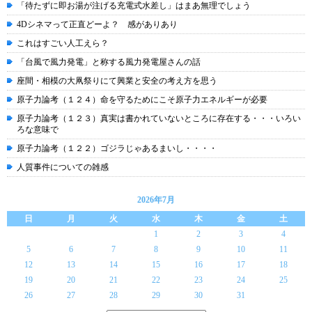
「待たずに即お湯が注げる充電式水差し」はまあ無理でしょう
4Dシネマって正直どーよ？ 感がありあり
これはすごい人工えら？
「台風で風力発電」と称する風力発電屋さんの話
座間・相模の大凧祭りにて興業と安全の考え方を思う
原子力論考（１２４）命を守るためにこそ原子力エネルギーが必要
原子力論考（１２３）真実は書かれていないところに存在する・・・いろい
ろな意味で
原子力論考（１２２）ゴジラじゃあるまいし・・・・
人質事件についての雑感
2026年7月
日
月
火
水
木
金
土
1
2
3
4
5
6
7
8
9
10
11
12
13
14
15
16
17
18
19
20
21
22
23
24
25
26
27
28
29
30
31