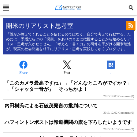
開米のリアリスト思考室
「誰かが教えてくれることを信じるのではなく、自分で考えて行動する」た
めには、矛盾だらけの「現実」をありのままに把握することから始めるリア
リスト思考が欠かせません。「考える・書く力」の研修を手がける開米瑞浩
が、現実の社会問題を相手にリアリスト思考を実践してゆくブログです。
Share
Post
-
「このカメラ最高ですね」→「どんなところがですか？」
→「シャッター音が」 そっちかよ！
2013/12/03
Comment(0)
内田樹氏による石破茂発言の批判について
2013/12/02
Comment(0)
ハフィントンポストは報道機関の旗を下ろしたいようです
2013/11/19
Comment(2)