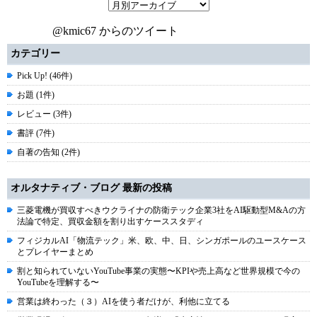
@kmic67 からのツイート
カテゴリー
Pick Up! (46件)
お題 (1件)
レビュー (3件)
書評 (7件)
自著の告知 (2件)
オルタナティブ・ブログ 最新の投稿
三菱電機が買収すべきウクライナの防衛テック企業3社をAI駆動型M&Aの方
法論で特定、買収金額を割り出すケーススタディ
フィジカルAI「物流テック」米、欧、中、日、シンガポールのユースケース
とプレイヤーまとめ
割と知られていないYouTube事業の実態〜KPIや売上高など世界規模で今の
YouTubeを理解する〜
営業は終わった（３）AIを使う者だけが、利他に立てる