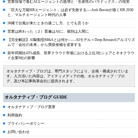
営業現場で進むAIエージェントの急増と「生産性のパラドックス」の現実
「巨大な万能HRエージェント」は必ず失敗する----Josh Bersinが描くHR 2030
と、マルチエージェント時代の人事
沖縄で台風が来たときの過ごし方、とでも言うか
営業は終わった（２）普遍はAIに、個別は人間に
【完全解説】AI駆動型M&Aとは何か――AIモデル＋Deep Researchアルゴリズ
ムで「会社の未来」から買収候補を逆算する
前年同期比43%成長、世界クラウド市場における上位3社シェアとネオクラウ
ド企業9社の影響
オルタナティブ・ブログは、専門スタッフにより、企画・構成されていま
す。入力頂いた内容は、アイティメディアの他、オルタナティブ・ブロ
グ、及び本記事執筆会社に提供されます。
オルタナティブ・ブログ GUIDE
オルタナティブ・ブログ憲章
利用規約
プライバシーポリシー
お問い合わせ