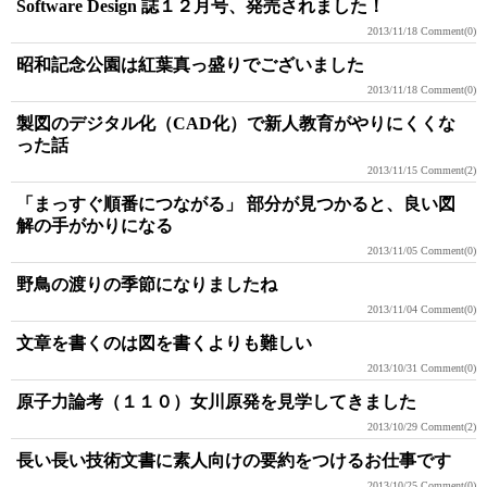
Software Design 誌１２月号、発売されました！
2013/11/18
Comment(0)
昭和記念公園は紅葉真っ盛りでございました
2013/11/18
Comment(0)
製図のデジタル化（CAD化）で新人教育がやりにくくな
った話
2013/11/15
Comment(2)
「まっすぐ順番につながる」 部分が見つかると、良い図
解の手がかりになる
2013/11/05
Comment(0)
野鳥の渡りの季節になりましたね
2013/11/04
Comment(0)
文章を書くのは図を書くよりも難しい
2013/10/31
Comment(0)
原子力論考（１１０）女川原発を見学してきました
2013/10/29
Comment(2)
長い長い技術文書に素人向けの要約をつけるお仕事です
2013/10/25
Comment(0)