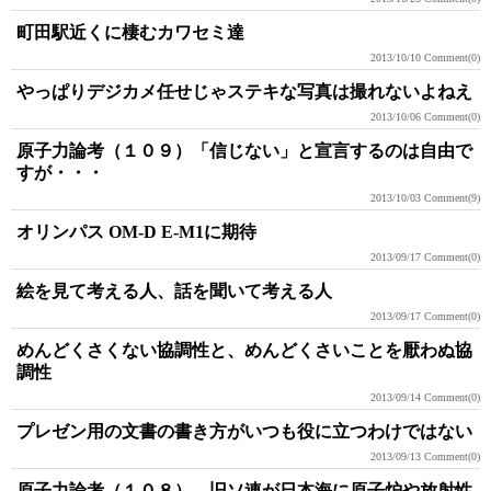
町田駅近くに棲むカワセミ達
2013/10/10
Comment(0)
やっぱりデジカメ任せじゃステキな写真は撮れないよねえ
2013/10/06
Comment(0)
原子力論考（１０９）「信じない」と宣言するのは自由で
すが・・・
2013/10/03
Comment(9)
オリンパス OM-D E-M1に期待
2013/09/17
Comment(0)
絵を見て考える人、話を聞いて考える人
2013/09/17
Comment(0)
めんどくさくない協調性と、めんどくさいことを厭わぬ協
調性
2013/09/14
Comment(0)
プレゼン用の文書の書き方がいつも役に立つわけではない
2013/09/13
Comment(0)
原子力論考（１０８） 旧ソ連が日本海に原子炉や放射性