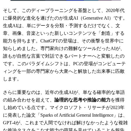
そして、このディープラーニングを基盤として、2020年代
に爆発的な進化を遂げたのが生成AI（Generative AI）です。
生成AIは、単にデータを分類・予測するだけでなく、文
章、画像、音楽といった新しいコンテンツを「創造」する
能力を持ちます。ChatGPTの登場は、その衝撃を世界中に
知らしめました。専門家向けの難解なツールだったAIが、
誰もが自然な言葉で対話できるパートナーへと変貌したの
です。このパラダイムシフトは、PCの登場がコンピューテ
ィングを一部の専門家から大衆へと解放した出来事に匹敵
します。
さらに重要なのは、近年の生成AIが、単なる確率的な単語
の組み合わせを超えて、
論理的な思考や推論の能力
を獲得
し始めている点です。マイクロソフト・リサーチが2023年
に発表した論文「Sparks of Artificial General Intelligence」は、
GPT-4が、これまで人間でなければ解けなかったような複雑
な推論タスクをこなす能力の萌芽を見せていることを報告