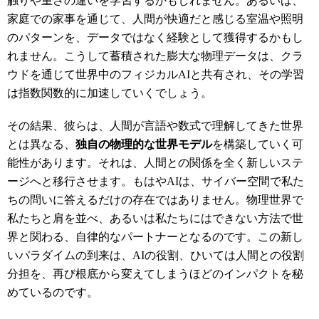
触りや重さの違いを学習するかもしれません。あるいは、
家庭での家事を通じて、人間が快適だと感じる室温や照明
のパターンを、データではなく経験として獲得するかもし
れません。こうして蓄積された膨大な物理データは、クラ
ウドを通じて世界中のフィジカルAIと共有され、その学習
は指数関数的に加速していくでしょう。
その結果、彼らは、人間が言語や数式で理解してきた世界
とは異なる、
独自の物理的な世界モデル
を構築していく可
能性があります。それは、人間との関係を全く新しいステ
ージへと移行させます。もはやAIは、サイバー空間で私た
ちの問いに答えるだけの存在ではありません。物理世界で
私たちと肩を並べ、あるいは私たちにはできない方法で世
界と関わる、自律的なパートナーとなるのです。この新し
いパラダイムの到来は、AIの役割、ひいては人間との役割
分担を、再び根底から変えてしまうほどのインパクトを秘
めているのです
。