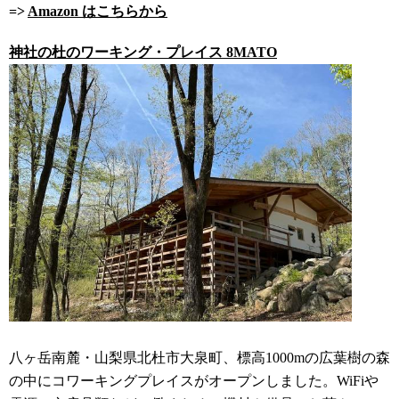
=>
Amazon はこちらから
神社の杜のワーキング・プレイス 8MATO
八ヶ岳南麓・山梨県北杜市大泉町、標高1000mの広葉樹の森
の中にコワーキングプレイスがオープンしました。WiFiや