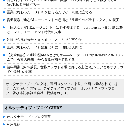
YouTubeを理解する〜
営業は終わった（３）AIを使う者だけが、利他に立てる
営業現場で進むAIエージェントの急増と「生産性のパラドックス」の現実
「巨大な万能HRエージェント」は必ず失敗する----Josh Bersinが描くHR 2030
と、マルチエージェント時代の人事
沖縄で台風が来たときの過ごし方、とでも言うか
営業は終わった（２）普遍はAIに、個別は人間に
【完全解説】AI駆動型M&Aとは何か――AIモデル＋Deep Researchアルゴリズ
ムで「会社の未来」から買収候補を逆算する
前年同期比43%成長、世界クラウド市場における上位3社シェアとネオクラウ
ド企業9社の影響
オルタナティブ・ブログは、専門スタッフにより、企画・構成されていま
す。入力頂いた内容は、アイティメディアの他、オルタナティブ・ブロ
グ、及び本記事執筆会社に提供されます。
オルタナティブ・ブログ GUIDE
オルタナティブ・ブログ憲章
利用規約