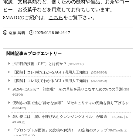
電源、文房具類など、働くための機材や備品、お茶やコー
ヒー、お茶菓子などを用意してお待ちしています。
8MATOのご紹介は、
こちら
をご覧下さい。
斎藤 昌義
2025/09/18 06:46:17
関連記事＆ブログエントリー
汎用目的技術（GPT）とは何か？
(2025/09/17)
【図解】コレ1枚でわかるAGI（汎用人工知能）
(2026/02/26)
【図解】コレ1枚でわかるAGI（汎用人工知能）
(2026/03/23)
2026年はAGIが“一部実現” AIの革新を乗りこなすための6つの予測
(202
6/02/06)
便利さの裏で進む“静かな崩壊” AIセキュリティの死角を掘り下げる
(2
026/04/02)
暑い夏には「潤いを呼び込むクレンジングオイル」が最適！
PR(DHC｜C
anCam.jp)
「プロンプトが面倒」の悲鳴を解消！ AI定着のステップ
PR(ITmedia エ
ンタープライズ)