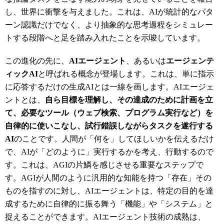
し、世界に衝撃を与えました。これは、AIが統計的なパタ
ーン認識だけでなく、より抽象的な思考過程をシミュレー
トする段階へと足を踏み入れたことを示唆しています。
この進化の先に、
AIエージェント
、あるいは
エージェンテ
ィックAI
と呼ばれる概念が登場します。これは、単に指示
に応答するだけの生成AIとは一線を画します。AIエージェ
ントとは、
自ら目標を理解し、その達成のために計画を立
て、必要なツール（ウェブ検索、プログラム実行など）を
自律的に使いこなし、試行錯誤しながらタスクを遂行する
AI
のことです。人間が「何を」してほしいかを伝えるだけ
で、AIが「どのように」実行するかを考え、行動するので
す。これは、AGIの片鱗を感じさせる重要なステップで
す。AGIが人間のように汎用的な知能を持つ「存在」その
ものを指すのに対し、AIエージェントは、特定の目的を達
成するために自律的に振る舞う「機能」や「システム」と
捉えることができます。AIエージェント技術の成熟は、