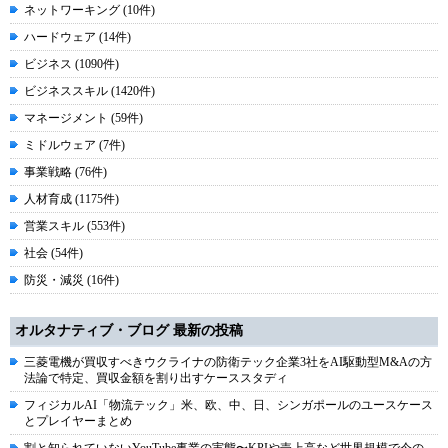
ネットワーキング (10件)
ハードウェア (14件)
ビジネス (1090件)
ビジネススキル (1420件)
マネージメント (59件)
ミドルウェア (7件)
事業戦略 (76件)
人材育成 (1175件)
営業スキル (553件)
社会 (54件)
防災・減災 (16件)
オルタナティブ・ブログ 最新の投稿
三菱電機が買収すべきウクライナの防衛テック企業3社をAI駆動型M&Aの方
法論で特定、買収金額を割り出すケーススタディ
フィジカルAI「物流テック」米、欧、中、日、シンガポールのユースケース
とプレイヤーまとめ
割と知られていないYouTube事業の実態〜KPIや売上高など世界規模で今の