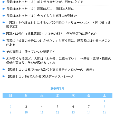
営業は終わった（３）AIを使う者だけが、利他に立てる
営業は終わった（２）普遍はAIに、個別は人間に
営業は終わった（１）会ってもらえる理由が消えた
「FDE」を化粧まわしにするな／30年前の「ソリューション」と同じ轍（連
載第2回）
FDEとは何か（連載第1回）／従来のSEと、何が決定的に違うのか
営業に「提案力を身につけさせたい」と言う前に、経営者にはやるべきこと
がある
その質問は、使っていない証拠です
AIが賢くなるほど、人間は「わかる」に還っていく 〜基礎・原理・原則の
価値が高まり、学びが広がるしくみ
【図解】コレ１枚でわかる次代を支えるテクノロジーの「未来」
【図解】コレ1枚でわかるDNAデータストレージ
2026年8月
日
月
火
水
木
金
土
1
2
3
4
5
6
7
8
9
10
11
12
13
14
15