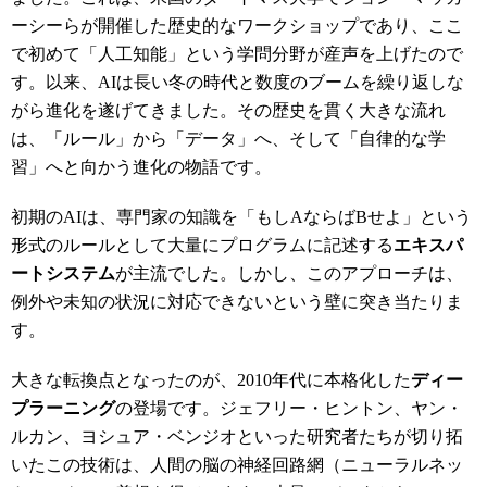
ーシーらが開催した歴史的なワークショップであり、ここ
で初めて「人工知能」という学問分野が産声を上げたので
す。以来、AIは長い冬の時代と数度のブームを繰り返しな
がら進化を遂げてきました。その歴史を貫く大きな流れ
は、「ルール」から「データ」へ、そして「自律的な学
習」へと向かう進化の物語です。
初期のAIは、専門家の知識を「もしAならばBせよ」という
形式のルールとして大量にプログラムに記述する
エキスパ
ートシステム
が主流でした。しかし、このアプローチは、
例外や未知の状況に対応できないという壁に突き当たりま
す。
大きな転換点となったのが、2010年代に本格化した
ディー
プラーニング
の登場です。ジェフリー・ヒントン、ヤン・
ルカン、ヨシュア・ベンジオといった研究者たちが切り拓
いたこの技術は、人間の脳の神経回路網（ニューラルネッ