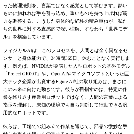
った物理法則を、言葉ではなく感覚として学びます。熱い
ものに触れれば手を引っ込め、重いものを持ち上げれば筋
力を調整する。こうした身体的な経験の積み重ねが、私た
ちの世界に対する直感的で深い理解、すなわち「世界モデ
ル」を構築しています。
フィジカルAIは、このプロセスを、人間とは全く異なるセ
ンサーと身体能力で、24時間365日、休むことなく実行しま
す。例えば、NVIDIAが発表した人型ロボットの基盤モデル
「Project GR00T」や、OpenAIやマイクロソフトといった巨
大テック企業が出資するFigure AI社の取り組みは、まさに
この未来に向けた動きです。彼らが目指すのは、特定の作
業を繰り返す産業用ロボットではなく、人間の言葉による
指示を理解し、未知の環境でも自ら判断して行動できる汎
用的なロボットです。
彼らは、工場での組み立て作業を通じて、部品の微妙な手