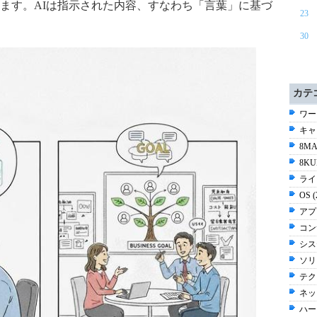
ます。AIは指示された内容、すなわち「言葉」に基づ
23
30
カテ
ワー
キャリ
8MA
8KU
ライ
OS 
アプ
コン
シス
ソリ
テク
ネッ
ハー