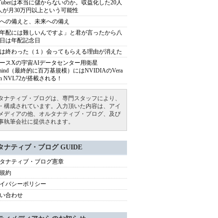
uTuberは本当に儲からないのか。収益化した20人
人が月30万円以上という可能性
への備えと、未来への備え
年配には難しいんですよ」と君が言ったから八
日は年配記念日
は終わった（１）会ってもらえる理由が消えた
ースXの宇宙AIデータセンター用衛星
armind（最終的に百万基規模）にはNVIDIAのVera
bin NVL72が搭載される！
タナティブ・ブログは、専門スタッフにより、
・構成されています。入力頂いた内容は、アイ
メディアの他、オルタナティブ・ブログ、及び
事執筆会社に提供されます。
タナティブ・ブログ GUIDE
タナティブ・ブログ憲章
規約
イバシーポリシー
い合わせ