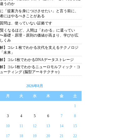
違うのか
に「提案力を身につけさせたい」と言う前に、
者にはやるべきことがある
質問は、使っていない証拠です
が賢くなるほど、人間は「わかる」に還ってい
〜基礎・原理・原則の価値が高まり、学びが広
しくみ
解】コレ１枚でわかる次代を支えるテクノロジ
「未来」
解】コレ1枚でわかるDNAデータストレージ
解】コレ1枚でわかるニューロモルフィック・コ
ューティング (脳型アーキテクチャ)
2026年8月
月
火
水
木
金
土
1
3
4
5
6
7
8
10
11
12
13
14
15
17
18
19
20
21
22