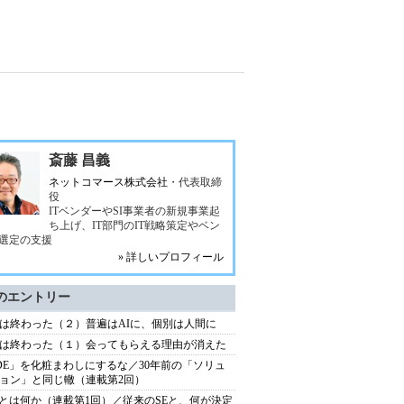
斎藤 昌義
ネットコマース株式会社
・代表取締
役
ITベンダーやSI事業者の新規事業起
ち上げ、IT部門のIT戦略策定やベン
選定の支援
» 詳しいプロフィール
のエントリー
は終わった（２）普遍はAIに、個別は人間に
は終わった（１）会ってもらえる理由が消えた
DE」を化粧まわしにするな／30年前の「ソリュ
ョン」と同じ轍（連載第2回）
Eとは何か（連載第1回）／従来のSEと、何が決定