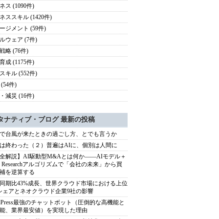
ス (1090件)
ネススキル (1420件)
ージメント (59件)
ルウェア (7件)
略 (76件)
成 (1175件)
スキル (552件)
(54件)
・減災 (16件)
タナティブ・ブログ 最新の投稿
で台風が来たときの過ごし方、とでも言うか
は終わった（２）普遍はAIに、個別は人間に
全解説】AI駆動型M&Aとは何か――AIモデル＋
ep Researchアルゴリズムで「会社の未来」から買
補を逆算する
同期比43%成長、世界クラウド市場における上位
シェアとネオクラウド企業9社の影響
rdPress最強のチャットボット（圧倒的な高機能と
能、業界最安値）を実現した理由