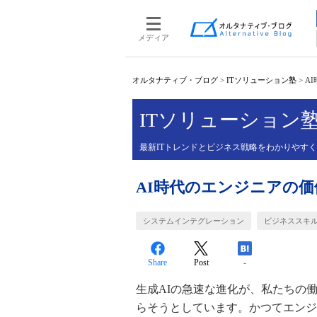
メディア
オルタナティブ・ブログ
>
ITソリューション塾
>
A
ITソリューション
最新ITトレンドとビジネス戦略をわかりやす
AI時代のエンジニアの
システムインテグレーション
ビジネススキ
Share
Post
-
生成AIの急速な進化が、私たちの
らそうとしています。かつてエンジ