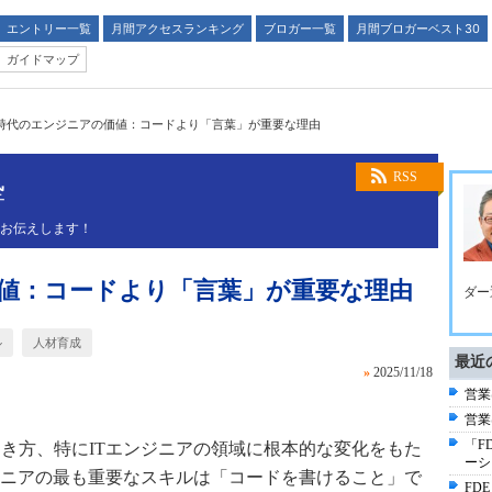
エントリー一覧
月間アクセスランキング
ブロガー一覧
月間ブロガーベスト30
ガイドマップ
I時代のエンジニアの価値：コードより「言葉」が重要な理由
塾
RSS
くお伝えします！
価値：コードより「言葉」が重要な理由
ダー
ル
人材育成
最近
»
2025/11/18
営業
営業
「F
働き方、特にITエンジニアの領域に根本的な変化をもた
ーシ
ニアの最も重要なスキルは「コードを書けること」で
FD