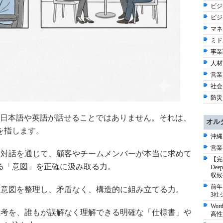
ビジネ
ビジ
マネ
ミド
事業戦
人材育
営業
社会 
防災
日本語や英語が話せることではありません。それは、
オル
を指します。
沖縄
営業
対話を通じて、顧客やチームメンバーが本当に求めて
【完
る「意図」を正確に汲み取る力。
De
収候
前年
意図を整理し、矛盾なく、構造的に組み立てる力。
3社
Wo
考を、誰もが誤解なく理解できる明確な「仕様書」や
高性