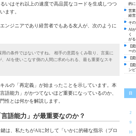
あるいはそれ以上の速度で高品質なコードを生成しつつ
的に
営業
います。
経営
その
エンジニアであり経営者でもある友人が、次のように
AI
く 
がる
【図
ーの
採用の条件ではないですね。 相手の意図をくみ取り、言葉に
【図
が、AIを使いこなす側の人間に求められる、最も重要なスキ
【図
ンピ
キルの「再定義」が始まったことを示しています。本
言語能力」がかつてないほど重要になっているのか、
日
門性とは何かを解説します。
2
に「言語能力」が最重要なのか？
9
る鍵は、私たちがAIに対して「いかに的確な指示（プロ
16