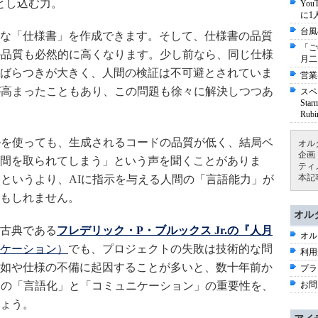
とし込む力。
Yo
に1
台風
な「仕様書」を作成できます。そして、仕様書の品質
「ご
の品質も必然的に高くなります。少し前なら、同じ仕様
月二
ばらつきが大きく、人間の検証は不可避とされていま
営業
が高まったこともあり、この問題も徐々に解決しつつあ
スペ
St
Ru
ルを使っても、生成されるコードの品質が低く、結局ベ
オル
企画
間を取られてしまう」という声を聞くことがありま
ティ
本記
題というより、AIに指示を与える人間の「言語能力」が
もしれません。
オル
古典である
フレデリック・P・ブルックス Jr.の『人月
オル
ケーション）
でも、プロジェクトの失敗は技術的な問
利用
如や仕様の不備に起因することが多いと、数十年前か
プラ
お問
この「言語化」と「コミュニケーション」の重要性を、
ょう。