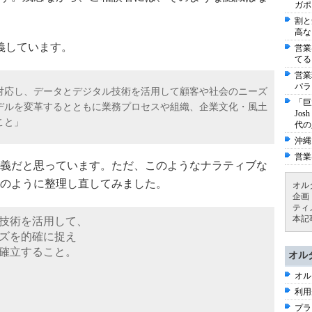
ガポ
割と
高な
義しています。
営業
てる
営業
パラ
対応し、データとデジタル技術を活用して顧客や社会のニーズ
「巨
デルを変革するとともに業務プロセスや組織、企業文化・風土
Jo
こと」
代の
沖縄
営業
義だと思っています。ただ、このようなナラティブな
のように整理し直してみました。
オル
企画
ティ
本記
技術を活用して、
ズを的確に捉え
確立すること。
オル
オル
利用
プラ