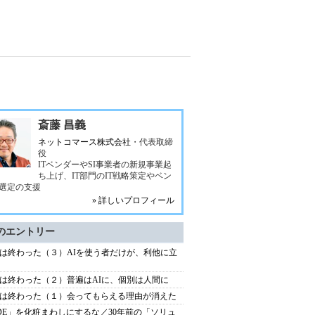
斎藤 昌義
ネットコマース株式会社
・代表取締
役
ITベンダーやSI事業者の新規事業起
ち上げ、IT部門のIT戦略策定やベン
選定の支援
» 詳しいプロフィール
のエントリー
は終わった（３）AIを使う者だけが、利他に立
は終わった（２）普遍はAIに、個別は人間に
は終わった（１）会ってもらえる理由が消えた
DE」を化粧まわしにするな／30年前の「ソリュ