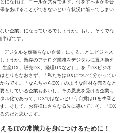
とになれば、ゴールが共有できず、何をすべきかを合
果をあげることができないという状況に陥ってしまい
ない企業」になっているでしょうか。もし、そうでな
道半ばです。
「デジタルを頑張らない企業」にすることにビジネス
しょうか。既存のアナログ業務をデジタルに置き換え
、生産
DX
、販売
DX
、経理
DX
など）」を「
DX
ビジネ
はとりもなおさず、「私たちは
DX
について分かってい
からです。「なんちゃら
DX
」のような商材を売るなと
要としている企業も多いし、その恩恵を受ける企業も
タル化であって、
DX
ではないという自覚は
IT
を生業と
す。そして、お客様にさらなる先に導いてこそ、「
DX
るのだと思います。
えるITの常識力を身につけるために！