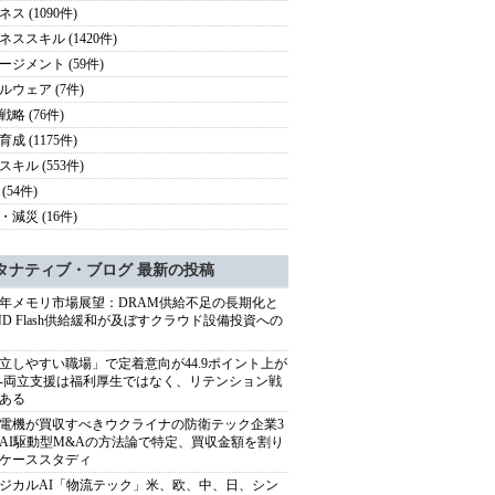
ス (1090件)
ネススキル (1420件)
ージメント (59件)
ルウェア (7件)
略 (76件)
成 (1175件)
スキル (553件)
(54件)
・減災 (16件)
タナティブ・ブログ 最新の投稿
27年メモリ市場展望：DRAM供給不足の長期化と
ND Flash供給緩和が及ぼすクラウド設備投資への
立しやすい職場」で定着意向が44.9ポイント上が
---両立支援は福利厚生ではなく、リテンション戦
ある
電機が買収すべきウクライナの防衛テック企業3
AI駆動型M&Aの方法論で特定、買収金額を割り
ケーススタディ
ジカルAI「物流テック」米、欧、中、日、シン