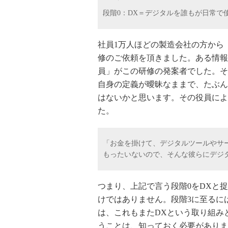
段階
0
：
DX
＝デジタルを誰もが日常で
社員
1
万人ほどの製造会社の方から
修のご依頼を頂きました。ある情報
員」がこの研修の発案者でした。そ
自身の定義が曖昧なままで、たぶん
はないかと思います。その役員によ
た。
「お金を掛けて、デジタルツールやサ
もったいないので、そんな彼らにデジ
つまり、上記で言う段階
0
を
DX
と捉
けではありません。段階
3
に至るに
は、これもまた
DX
という取り組み
うことは、知っておく必要がありま