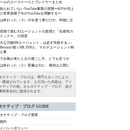
ールのユースケースとプレイヤーまとめ
知られていないYouTube事業の実態〜KPIや売上
ど世界規模で今のYouTubeを理解する〜
は終わった（３）AIを使う者だけが、利他に立
現場で進むAIエージェントの急増と「生産性の
ドックス」の現実
大な万能HRエージェント」は必ず失敗する----
sh Bersinが描くHR 2030と、マルチエージェント時
人事
で台風が来たときの過ごし方、とでも言うか
は終わった（２）普遍はAIに、個別は人間に
タナティブ・ブログは、専門スタッフにより、
・構成されています。入力頂いた内容は、アイ
メディアの他、オルタナティブ・ブログ、及び
事執筆会社に提供されます。
タナティブ・ブログ GUIDE
タナティブ・ブログ憲章
規約
イバシーポリシー