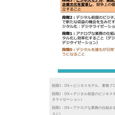
段階
3
：
DX
＝ビジネスモデル、業務プ
段階
2
：
DX
＝デジタル前提のビジネス
タライゼーション）
段階
1
：
DX
＝アナログな業務の仕組み
ョン）