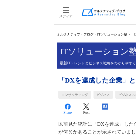
メディア
オルタナティブ・ブログ
>
ITソリューション塾
>
「
ITソリューション
最新ITトレンドとビジネス戦略をわかりやす
「DXを達成した企業」
コンサルティング
ビジネス
ビジネスス
Share
Post
-
以前見た統計に「
DX
を達成」した
が何％かあることが示されていまし