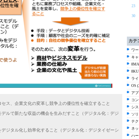
23
30
カテ
ワー
キャリ
8MA
8KU
ライ
OS 
アプ
コン
ロセス、企業文化の変革し競争上の優位性を確立すること
シス
モデルで新たな収益の機会を生みだすこと（デジタル化：デジ
ソリ
テク
ネッ
をデジタル化し効率化すること（デジタル化：デジタイゼーシ
ハー