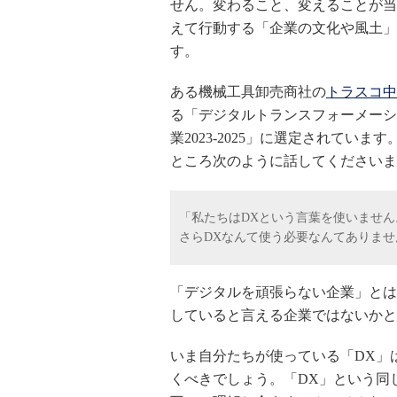
せん。変わること、変えることが当
えて行動する「企業の文化や風土」
す。
ある機械工具卸売商社の
トラスコ中
る「デジタルトランスフォーメーシ
業
2023-2025
」に選定されています
ところ次のように話してくださいま
「私たちは
DX
という言葉を使いません
さら
DX
なんて使う必要なんてありませ
「デジタルを頑張らない企業」とは
していると言える企業ではないかと
いま自分たちが使っている「
DX
」
くべきでしょう。「
DX
」という同