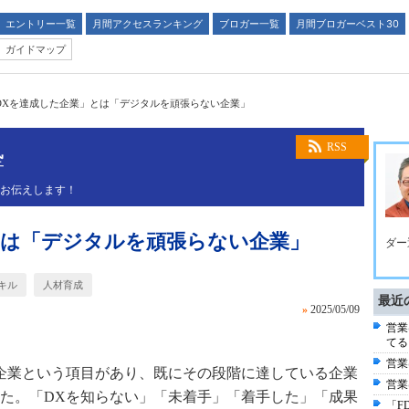
エントリー一覧
月間アクセスランキング
ブロガー一覧
月間ブロガーベスト30
ガイドマップ
DXを達成した企業」とは「デジタルを頑張らない企業」
塾
RSS
くお伝えします！
とは「デジタルを頑張らない企業」
ダー
キル
人材育成
最近
»
2025/05/09
営業
てる
営業
企業という項目があり、既にその段階に達している企業
営業
た。「
DX
を知らない」「未着手」「着手した」「成果
「F