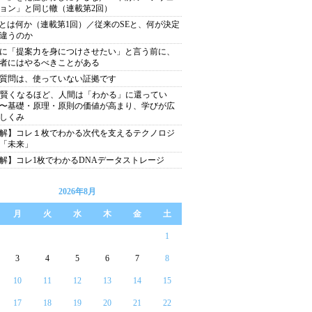
ョン」と同じ轍（連載第2回）
Eとは何か（連載第1回）／従来のSEと、何が決定
違うのか
に「提案力を身につけさせたい」と言う前に、
者にはやるべきことがある
質問は、使っていない証拠です
が賢くなるほど、人間は「わかる」に還ってい
〜基礎・原理・原則の価値が高まり、学びが広
しくみ
解】コレ１枚でわかる次代を支えるテクノロジ
「未来」
解】コレ1枚でわかるDNAデータストレージ
2026年8月
月
火
水
木
金
土
1
3
4
5
6
7
8
10
11
12
13
14
15
17
18
19
20
21
22