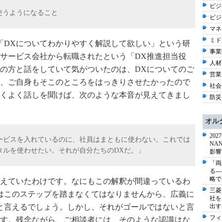
ビジネ
使うようになること
ビジ
マネ
ミド
「
DX
についてわかりやすく解説して欲しい」という研
事業戦
サービス会社から転職されたという「
DX
推進担当役
人材育
の方と話をしていて気がついたのは、
DX
についてのご
営業
、ご自身もそこのところをはっきりさせたかったので
社会 
くよく話しを聞けば、次のような本音が見えてきまし
防災
オル
20
ービスを入れているのに、社員はまともに使わない。これでは
NA
タルを使わせたい。それが自分たちの
DX
だ。」
影響
「両
る-
略で
えていたわけです。なにもこの解釈が間違っているわ
三菱
はこのステップを踏まなくてはなりませんから、広義に
社を
と言えるでしょう。しかし、それがゴールではないと言
出す
フィ
す。残念ながら、ご相談者には、そのような認識はな