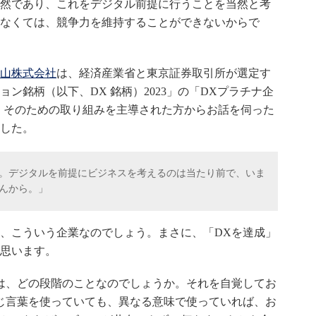
然であり、これをデジタル前提に行うことを当然と考
なくては、競争力を維持することができないからで
山株式会社
は、経済産業省と東京証券取引所が選定す
ョン銘柄（以下、
DX
銘柄）
2023
」の「
DX
プラチナ企
。そのための取り組みを主導された方からお話を伺った
した。
。デジタルを前提にビジネスを考えるのは当たり前で、いま
んから。」
、こういう企業なのでしょう。まさに、「
DX
を達成」
思います。
は、どの段階のことなのでしょうか。それを自覚してお
じ言葉を使っていても、異なる意味で使っていれば、お