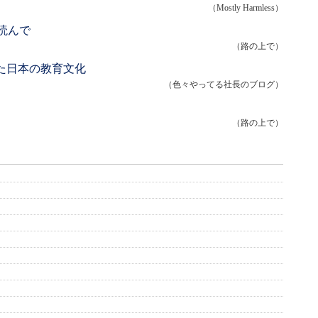
（Mostly Harmless）
読んで
（路の上で）
た日本の教育文化
（色々やってる社長のブログ）
（路の上で）