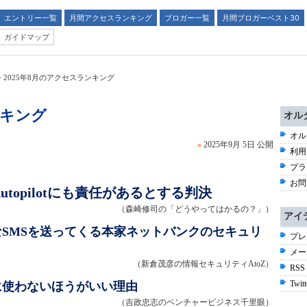
エントリー一覧
月間アクセスランキング
ブロガー一覧
月間ブロガーベスト30
ガイドマップ
>
2025年8月のアクセスランキング
ンキング
オル
オル
»
2025年9月 5日
公開
利用
プラ
お問
topilotにも責任があるとする判決
（森崎修司の「どうやってはかるの？」）
アイ
SMSを送ってくる本家ネットバンクのセキュリ
プレ
メー
（新倉茂彦の情報セキュリティAtoZ）
RSS
Twitt
ビに使わないほうがいい理由
（吉政忠志のベンチャービジネス千里眼）