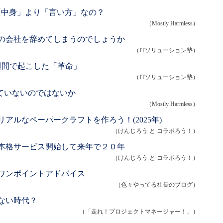
「中身」より「言い方」なの？
（Mostly Harmless）
の会社を辞めてしまうのでしょうか
（ITソリューション塾）
週間で起こした「革命」
（ITソリューション塾）
いていないのではないか
（Mostly Harmless）
アルなペーパークラフトを作ろう！(2025年)
（けんじろう と コラボろう！）
本格サービス開始して来年で２０年
（けんじろう と コラボろう！）
ワンポイントアドバイス
（色々やってる社長のブログ）
ない時代？
（「走れ！プロジェクトマネージャー！」）