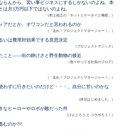
ならんから、習い事ビジネスにするしかないのよね。本
とは月3万円以下ではないのよね。
（村上福之の「ネットとケータイと俺様」）
ィアだとか、オワコンだと言われるのか
（「走れ！プロジェクトマネージャー！」）
るいは費用対効果でする意思決定
（プロジェクトマジック）
たこと――街の静けさと野生動物の接近
（色々やってる社長のブログ）
（「走れ！プロジェクトマネージャー！」）
使わずに行きたいのだけど・・・。自分に甘いのかな
（終活はじめました。）
きなヒーローやロボが敵だった件
（けんじろう と コラボろう！）
むのか?!!