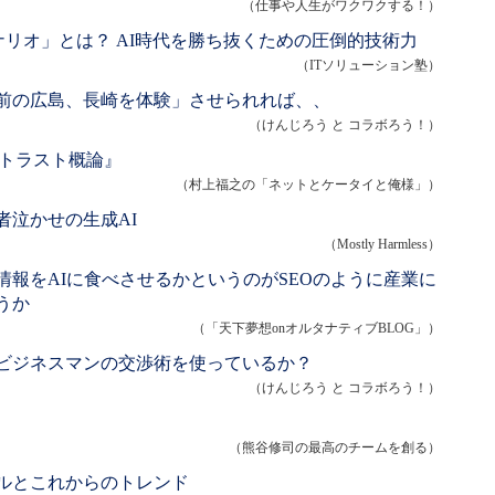
（仕事や人生がワクワクする！）
シナリオ」とは？ AI時代を勝ち抜くための圧倒的技術力
（ITソリューション塾）
前の広島、長崎を体験」させられれば、、
（けんじろう と コラボろう！）
ロトラスト概論』
（村上福之の「ネットとケータイと俺様」）
者泣かせの生成AI
（Mostly Harmless）
報をAIに食べさせるかというのがSEOのように産業に
うか
（「天下夢想onオルタナティブBLOG」）
ビジネスマンの交渉術を使っているか？
（けんじろう と コラボろう！）
（熊谷修司の最高のチームを創る）
ルとこれからのトレンド