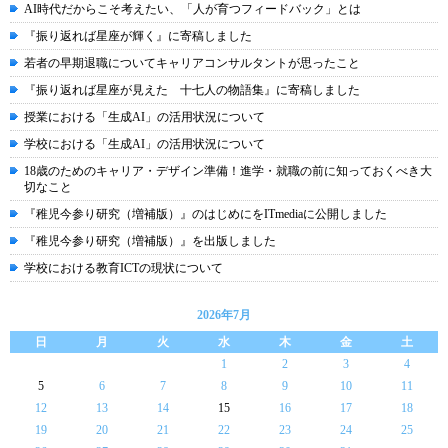
AI時代だからこそ考えたい、「人が育つフィードバック」とは
『振り返れば星座が輝く』に寄稿しました
若者の早期退職についてキャリアコンサルタントが思ったこと
『振り返れば星座が見えた 十七人の物語集』に寄稿しました
授業における「生成AI」の活用状況について
学校における「生成AI」の活用状況について
18歳のためのキャリア・デザイン準備！進学・就職の前に知っておくべき大
切なこと
『稚児今参り研究（増補版）』のはじめにをITmediaに公開しました
『稚児今参り研究（増補版）』を出版しました
学校における教育ICTの現状について
2026年7月
日
月
火
水
木
金
土
1
2
3
4
5
6
7
8
9
10
11
12
13
14
15
16
17
18
19
20
21
22
23
24
25