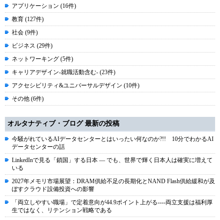
アプリケーション (16件)
教育 (127件)
社会 (9件)
ビジネス (29件)
ネットワーキング (5件)
キャリアデザイン-就職活動含む- (23件)
アクセシビリティ&ユニバーサルデザイン (10件)
その他 (6件)
オルタナティブ・ブログ 最新の投稿
今騒がれているAIデータセンターとはいったい何なのか?!! 10分でわかるAI
データセンターの話
LinkedInで見る「鎖国」する日本 ― でも、世界で輝く日本人は確実に増えて
いる
2027年メモリ市場展望：DRAM供給不足の長期化とNAND Flash供給緩和が及
ぼすクラウド設備投資への影響
「両立しやすい職場」で定着意向が44.9ポイント上がる----両立支援は福利厚
生ではなく、リテンション戦略である