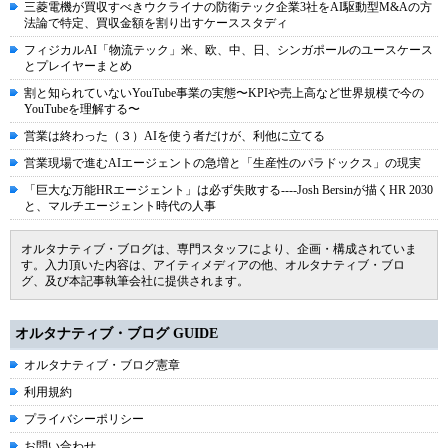
三菱電機が買収すべきウクライナの防衛テック企業3社をAI駆動型M&Aの方
法論で特定、買収金額を割り出すケーススタディ
フィジカルAI「物流テック」米、欧、中、日、シンガポールのユースケース
とプレイヤーまとめ
割と知られていないYouTube事業の実態〜KPIや売上高など世界規模で今の
YouTubeを理解する〜
営業は終わった（３）AIを使う者だけが、利他に立てる
営業現場で進むAIエージェントの急増と「生産性のパラドックス」の現実
「巨大な万能HRエージェント」は必ず失敗する----Josh Bersinが描くHR 2030
と、マルチエージェント時代の人事
オルタナティブ・ブログは、専門スタッフにより、企画・構成されていま
す。入力頂いた内容は、アイティメディアの他、オルタナティブ・ブロ
グ、及び本記事執筆会社に提供されます。
オルタナティブ・ブログ GUIDE
オルタナティブ・ブログ憲章
利用規約
プライバシーポリシー
お問い合わせ