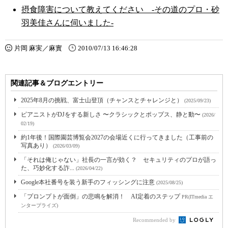
摂食障害について教えてください -その道のプロ・砂
羽美佳さんに伺いました-
片岡 麻実／麻實
2010/07/13 16:46:28
関連記事＆ブログエントリー
2025年8月の挑戦、富士山登頂（チャンスとチャレンジと）
(2025/09/23)
ピアニストがDJをする新しさ 〜クラシックとポップス、静と動〜
(2026/
02/19)
約1年後！国際園芸博覧会2027の会場近くに行ってきました（工事前の
写真あり）
(2026/03/09)
「それは俺じゃない」社長の一言が効く？ セキュリティのプロが語っ
た、巧妙化する詐...
(2026/04/22)
Google本社番号を装う新手のフィッシングに注意
(2025/08/25)
「プロンプトが面倒」の悲鳴を解消！ AI定着のステップ
PR(ITmedia エ
ンタープライズ)
Recommended by