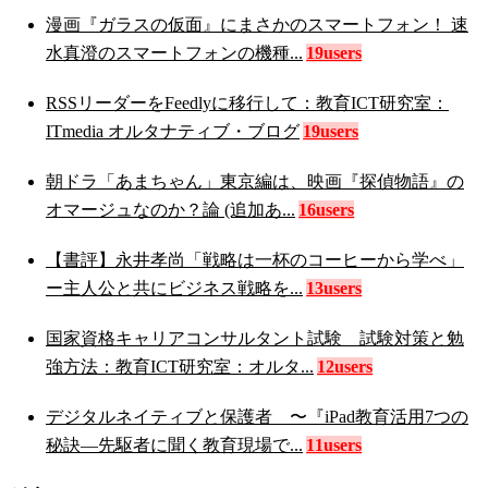
漫画『ガラスの仮面』にまさかのスマートフォン！ 速
水真澄のスマートフォンの機種...
19users
RSSリーダーをFeedlyに移行して：教育ICT研究室：
ITmedia オルタナティブ・ブログ
19users
朝ドラ「あまちゃん」東京編は、映画『探偵物語』の
オマージュなのか？論 (追加あ...
16users
【書評】永井孝尚「戦略は一杯のコーヒーから学べ」
ー主人公と共にビジネス戦略を...
13users
国家資格キャリアコンサルタント試験 試験対策と勉
強方法：教育ICT研究室：オルタ...
12users
デジタルネイティブと保護者 〜『iPad教育活用7つの
秘訣―先駆者に聞く教育現場で...
11users