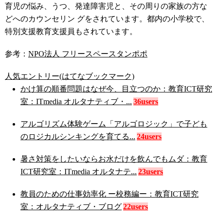
育児の悩み、うつ、発達障害児と、その周りの家族の方な
どへのカウンセリン グをされています。都内の小学校で、
特別支援教育支援員もされています。
参考：
NPO法人 フリースペースタンポポ
人気エントリー(はてなブックマーク)
かけ算の順番問題はなぜ今、目立つのか：教育ICT研究
室：ITmedia オルタナティブ・...
36users
アルゴリズム体験ゲーム「アルゴロジック」で子ども
のロジカルシンキングを育てる...
24users
暑さ対策をしたいならお水だけを飲んでもムダ：教育
ICT研究室：ITmedia オルタナテ...
23users
教員のための仕事効率化 ー校務編ー：教育ICT研究
室：オルタナティブ・ブログ
22users