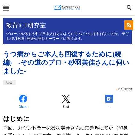
教育ICT研究室
グローバル化する中で日本人はどのようにサバイバルすればよいのか。子ど
も×ICT教育×発達心理をキーワードに考えます。
うつ病からご本人も回復するために(続
編) -その道のプロ・砂羽美佳さんに伺い
ました-
社会
»
2010/07/13
Share
Post
-
はじめに
前回、カウンセラーの砂羽美佳さんにIT業界に多い（印象