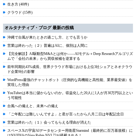
生き方 (40件)
クラウド (15件)
オルタナティブ・ブログ 最新の投稿
沖縄で台風が来たときの過ごし方、とでも言うか
営業は終わった（２）普遍はAIに、個別は人間に
【完全解説】AI駆動型M&Aとは何か――AIモデル＋Deep Researchアルゴリズ
ムで「会社の未来」から買収候補を逆算する
前年同期比43%成長、世界クラウド市場における上位3社シェアとネオクラウ
ド企業9社の影響
WordPress最強のチャットボット（圧倒的な高機能と高性能、業界最安値）を
実現した理由
YouTuberは本当に儲からないのか。収益化した20人に1人が月30万円以上とい
う可能性
台風への備えと、未来への備え
「ご年配には難しいんですよ」と君が言ったから八月二日は年配記念日
営業は終わった（１）会ってもらえる理由が消えた
スペースXの宇宙AIデータセンター用衛星Starmind（最終的に百万基規模）に
はNVIDIAのVera Rubin NVL72が搭載される！