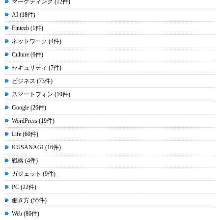
マーケティング (12件)
AI (18件)
Fintech (1件)
ネットワーク (4件)
Culture (6件)
セキュリティ (7件)
ビジネス (73件)
スマートフォン (10件)
Google (26件)
WordPress (19件)
Life (60件)
KUSANAGI (16件)
戦略 (4件)
ガジェット (9件)
PC (22件)
働き方 (55件)
Web (86件)