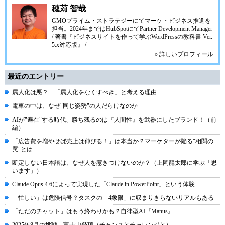
穂苅 智哉
GMOプライム・ストラテジーにてマーケ・ビジネス推進を
担当。2024年まではHubSpotにてPartner Development Manager
/ 著書『ビジネスサイトを作って学ぶWordPressの教科書 Ver.
5.x対応版』 /
» 詳しいプロフィール
最近のエントリー
属人化は悪？ 「属人化をなくすべき」と考える理由
電車の中は、なぜ"同じ姿勢"の人だらけなのか
AIが"遍在"する時代、勝ち残るのは『人間性』を武器にしたブランド！（前
編）
「広告費を増やせば売上は伸びる！」は本当か？マーケターが陥る"相関の
罠"とは
断定しない日本語は、なぜ人を惹きつけないのか？（上岡龍太郎に学ぶ「思
います」）
Claude Opus 4.6によって実現した「Claude in PowerPoint」という体験
「忙しい」は危険信号？タスクの「4象限」に収まりきらないリアルもある
「ただのチャット」はもう終わりかも？自律型AI『Manus』