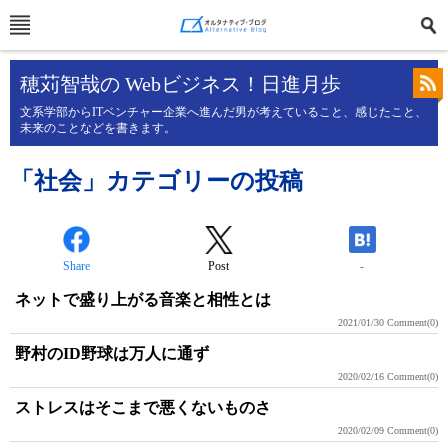
穂苅智哉の Webビジネス！日進月歩
文系学部からITベンチャー企業へ進んだ男が考えていること、感じたこと、
未来のことなどを書きます。
「社会」カテゴリーの投稿
Share
Post
-
ネットで盛り上がる音楽と相性とは
2021/01/30
Comment(0)
野村のID野球は万人に通ず
2020/02/16
Comment(0)
ストレスはそこまで悪くないものさ
2020/02/09
Comment(0)