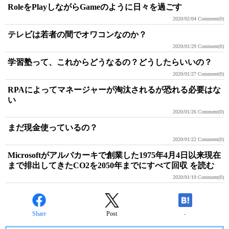
RoleをPlayしながらGameのように日々を過ごす
2020/02/04
Comment(0)
テレビは若者の間でオワコンなのか？
2020/01/29
Comment(0)
学習塾って、これからどうなるの？どうしたらいいの？
2020/01/27
Comment(0)
RPAによってマネージャーが淘汰されるが恐れる必要はな
い
2020/01/26
Comment(0)
まだ現金使っているの？
2020/01/22
Comment(0)
Microsoftがアルバカーキで創業した1975年4月4日以来現在
まで排出してきたCO2を2050年までにすべて回収 を読む
2020/01/19
Comment(0)
Share
Post
-