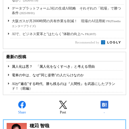
るか」
(2026/01/19)
データプラットフォーム3社の生成AI戦略 それぞれの「戦場」で勝つ
条件
(2025/09/01)
大阪ガスが月2000時間の共有作業を削減！ 現場のAI活用術
PR(ITmedia
エンタープライズ)
AIで、ビジネス変革と“はたらく”体験の向上へ
PR(＠IT)
Recommended by
最新の投稿
属人化は悪？ 「属人化をなくすべき」と考える理由
電車の中は、なぜ"同じ姿勢"の人だらけなのか
AIが"遍在"する時代、勝ち残るのは『人間性』を武器にしたブラン
ド！（前編）
Share
Post
-
穂苅 智哉