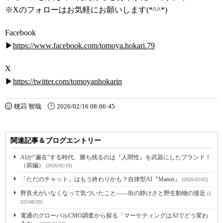
※Xのフォローはお気軽にお願いします(*^^*)
Facebook
▶
https://www.facebook.com/tomoya.hokari.79
X
▶
https://twitter.com/tomoyanhokarin
穂苅 智哉
2026/02/16 08:06:45
関連記事＆ブログエントリー
AIが"遍在"する時代、勝ち残るのは『人間性』を武器にしたブランド！
（前編）
(2026/02/19)
「ただのチャット」はもう終わりかも？自律型AI『Manus』
(2026/02/02)
野良犬がいなくなって気づいたこと――街の静けさと野生動物の接近
(2
025/08/20)
電通のグローバルCMO調査から探る「マーケティングはAIでどう変わ