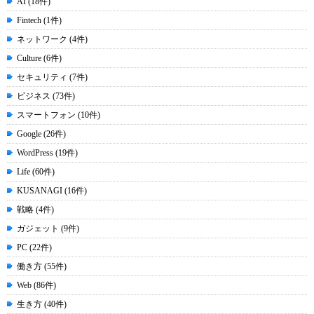
AI (18件)
Fintech (1件)
ネットワーク (4件)
Culture (6件)
セキュリティ (7件)
ビジネス (73件)
スマートフォン (10件)
Google (26件)
WordPress (19件)
Life (60件)
KUSANAGI (16件)
戦略 (4件)
ガジェット (9件)
PC (22件)
働き方 (55件)
Web (86件)
生き方 (40件)