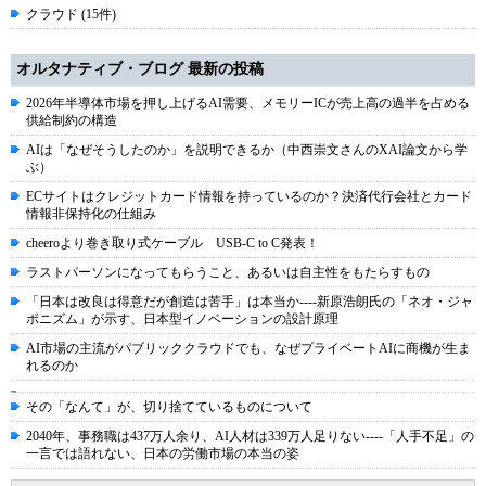
クラウド (15件)
オルタナティブ・ブログ 最新の投稿
2026年半導体市場を押し上げるAI需要、メモリーICが売上高の過半を占める
供給制約の構造
AIは「なぜそうしたのか」を説明できるか（中西崇文さんのXAI論文から学
ぶ）
ECサイトはクレジットカード情報を持っているのか？決済代行会社とカード
情報非保持化の仕組み
cheeroより巻き取り式ケーブル USB-C to C発表！
ラストパーソンになってもらうこと、あるいは自主性をもたらすもの
「日本は改良は得意だが創造は苦手」は本当か----新原浩朗氏の「ネオ・ジャ
ポニズム」が示す、日本型イノベーションの設計原理
AI市場の主流がパブリッククラウドでも、なぜプライベートAIに商機が生ま
れるのか
その「なんて」が、切り捨てているものについて
2040年、事務職は437万人余り、AI人材は339万人足りない----「人手不足」の
一言では語れない、日本の労働市場の本当の姿