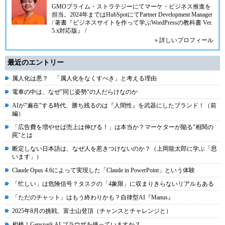
GMOプライム・ストラテジーにてマーケ・ビジネス推進を
担当。2024年まではHubSpotにてPartner Development Manager
/ 著書『ビジネスサイトを作って学ぶWordPressの教科書 Ver.
5.x対応版』 /
» 詳しいプロフィール
最近のエントリー
属人化は悪？ 「属人化をなくすべき」と考える理由
電車の中は、なぜ"同じ姿勢"の人だらけなのか
AIが"遍在"する時代、勝ち残るのは『人間性』を武器にしたブランド！（前
編）
「広告費を増やせば売上は伸びる！」は本当か？マーケターが陥る"相関の
罠"とは
断定しない日本語は、なぜ人を惹きつけないのか？（上岡龍太郎に学ぶ「思
います」）
Claude Opus 4.6によって実現した「Claude in PowerPoint」という体験
「忙しい」は危険信号？タスクの「4象限」に収まりきらないリアルもある
「ただのチャット」はもう終わりかも？自律型AI『Manus』
2025年8月の挑戦、富士山登頂（チャンスとチャレンジと）
相棒！Genspark AI ブラウザを使っていますか？