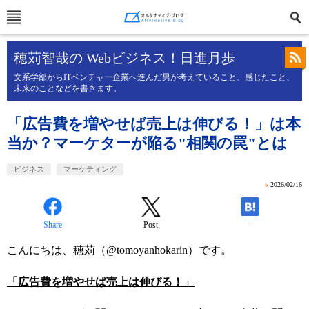
穂苅智哉の Webビジネス！日進月歩
文系学部からITベンチャー企業へ進んだ男が考えていること、感じたこと、
未来のことなどを書きます。
「広告費を増やせば売上は伸びる！」は本
当か？マーケターが陥る"相関の罠"とは
ビジネス
マーケティング
»
2026/02/16
Share
Post
-
こんにちは、穂苅（
@tomoyanhokarin
）です。
「広告費を増やせば売上は伸びる！」