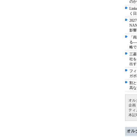
のか
Li
く日
20
NA
影響
「両
る-
略で
三菱
社を
出す
フィ
ガポ
割と
高な
オル
企画
ティ
本記
オル