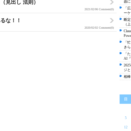
（見出し 法則）
器に
「広
2021/02/06
Comment(0)
ーケ
れるな！！
断定
（上
2020/02/02
Comment(0)
Cla
Pow
「忙
きら
「た
AI『
20
ジと
相棒
日
5
12