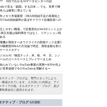
?!! 10分でわかるAIデータセンターの話
nkedInで見る「鎖国」する日本 ― でも、世界で輝
本人は確実に増えている
27年メモリ市場展望：DRAM供給不足の長期化と
ND Flash供給緩和が及ぼすクラウド設備投資への
立しやすい職場」で定着意向が44.9ポイント上が
---両立支援は福利厚生ではなく、リテンション戦
ある
電機が買収すべきウクライナの防衛テック企業3
AI駆動型M&Aの方法論で特定、買収金額を割り
ケーススタディ
ジカルAI「物流テック」米、欧、中、日、シン
ールのユースケースとプレイヤーまとめ
知られていないYouTube事業の実態〜KPIや売上
ど世界規模で今のYouTubeを理解する〜
タナティブ・ブログは、専門スタッフにより、
・構成されています。入力頂いた内容は、アイ
メディアの他、オルタナティブ・ブログ、及び
事執筆会社に提供されます。
タナティブ・ブログ GUIDE