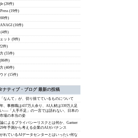
le (26件)
Press (19件)
 (60件)
ANAGI (16件)
(4件)
ェット (9件)
22件)
 (55件)
(86件)
 (40件)
ド (15件)
タナティブ・ブログ 最新の投稿
「なんて」が、切り捨てているものについて
40年、事務職は437万人余り、AI人材は339万人足
い----「人手不足」の一言では語れない、日本の
市場の本当の姿
推論によるプライバシーリスクとは何か、Gartner
029年予測から考える企業のAIガバナンス
がれているAIデータセンターとはいったい何な