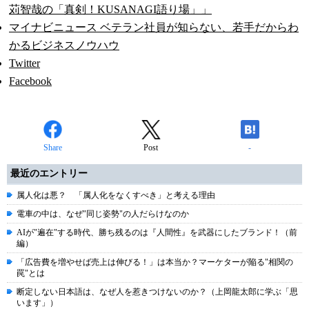
苅智哉の「真剣！KUSANAGI語り場」」
マイナビニュース ベテラン社員が知らない、若手だからわ
かるビジネスノウハウ
Twitter
Facebook
Share
Post
-
最近のエントリー
属人化は悪？ 「属人化をなくすべき」と考える理由
電車の中は、なぜ"同じ姿勢"の人だらけなのか
AIが"遍在"する時代、勝ち残るのは『人間性』を武器にしたブランド！（前
編）
「広告費を増やせば売上は伸びる！」は本当か？マーケターが陥る"相関の
罠"とは
断定しない日本語は、なぜ人を惹きつけないのか？（上岡龍太郎に学ぶ「思
います」）