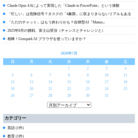
Claude Opus 4.6によって実現した「Claude in PowerPoint」という体験
「忙しい」は危険信号？タスクの「4象限」に収まりきらないリアルもある
「ただのチャット」はもう終わりかも？自律型AI『Manus』
2025年8月の挑戦、富士山登頂（チャンスとチャレンジと）
相棒！Genspark AI ブラウザを使っていますか？
2026年7月
日
月
火
水
木
金
土
1
2
3
4
5
6
7
8
9
10
11
12
13
14
15
16
17
18
19
20
21
22
23
24
25
26
27
28
29
30
31
カテゴリー
英語 (1件)
教育 (1件)