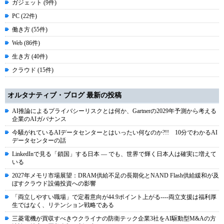
ガジェット (9件)
PC (22件)
働き方 (55件)
Web (86件)
生き方 (40件)
クラウド (15件)
オルタナティブ・ブログ 最新の投稿
AI推論によるプライバシーリスクとは何か、Gartnerの2029年予測から考える
企業のAIガバナンス
今騒がれているAIデータセンターとはいったい何なのか?!! 10分でわかるAI
データセンターの話
LinkedInで見る「鎖国」する日本 ― でも、世界で輝く日本人は確実に増えて
いる
2027年メモリ市場展望：DRAM供給不足の長期化とNAND Flash供給緩和が及
ぼすクラウド設備投資への影響
「両立しやすい職場」で定着意向が44.9ポイント上がる----両立支援は福利厚
生ではなく、リテンション戦略である
三菱電機が買収すべきウクライナの防衛テック企業3社をAI駆動型M&Aの方