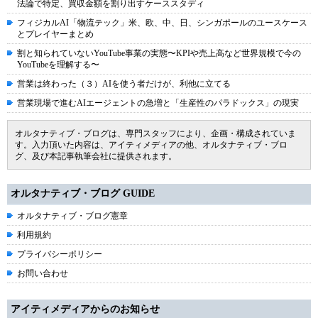
法論で特定、買収金額を割り出すケーススタディ
フィジカルAI「物流テック」米、欧、中、日、シンガポールのユースケース
とプレイヤーまとめ
割と知られていないYouTube事業の実態〜KPIや売上高など世界規模で今の
YouTubeを理解する〜
営業は終わった（３）AIを使う者だけが、利他に立てる
営業現場で進むAIエージェントの急増と「生産性のパラドックス」の現実
オルタナティブ・ブログは、専門スタッフにより、企画・構成されていま
す。入力頂いた内容は、アイティメディアの他、オルタナティブ・ブロ
グ、及び本記事執筆会社に提供されます。
オルタナティブ・ブログ GUIDE
オルタナティブ・ブログ憲章
利用規約
プライバシーポリシー
お問い合わせ
アイティメディアからのお知らせ