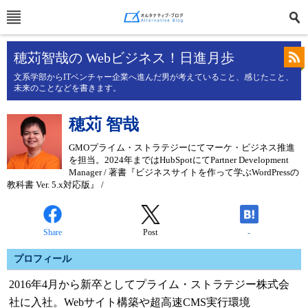
穂苅智哉の Webビジネス！日進月歩
文系学部からITベンチャー企業へ進んだ男が考えていること、感じたこと、
未来のことなどを書きます。
穂苅 智哉
GMOプライム・ストラテジーにてマーケ・ビジネス推進
を担当。2024年まではHubSpotにてPartner Development
Manager / 著書『ビジネスサイトを作って学ぶWordPressの
教科書 Ver. 5.x対応版』 /
Share
Post
-
プロフィール
2016年4月から新卒としてプライム・ストラテジー株式会
社に入社。Webサイト構築や超高速CMS実行環境