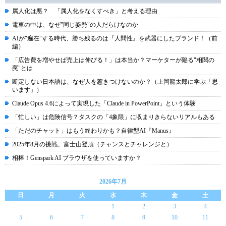
属人化は悪？ 「属人化をなくすべき」と考える理由
電車の中は、なぜ"同じ姿勢"の人だらけなのか
AIが"遍在"する時代、勝ち残るのは『人間性』を武器にしたブランド！（前
編）
「広告費を増やせば売上は伸びる！」は本当か？マーケターが陥る"相関の
罠"とは
断定しない日本語は、なぜ人を惹きつけないのか？（上岡龍太郎に学ぶ「思
います」）
Claude Opus 4.6によって実現した「Claude in PowerPoint」という体験
「忙しい」は危険信号？タスクの「4象限」に収まりきらないリアルもある
「ただのチャット」はもう終わりかも？自律型AI『Manus』
2025年8月の挑戦、富士山登頂（チャンスとチャレンジと）
相棒！Genspark AI ブラウザを使っていますか？
2026年7月
日
月
火
水
木
金
土
1
2
3
4
5
6
7
8
9
10
11