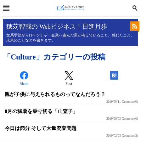
穂苅智哉の Webビジネス！日進月歩
文系学部からITベンチャー企業へ進んだ男が考えていること、感じたこと、
未来のことなどを書きます。
「Culture」カテゴリーの投稿
Share
Post
-
親が子供に与えられるものってなんだろう？
2019/08/11
Comment(0)
8月の猛暑を乗り切る「山査子」
2019/08/03
Comment(0)
今日は節分 そして大量廃棄問題
2019/02/03
Comment(2)