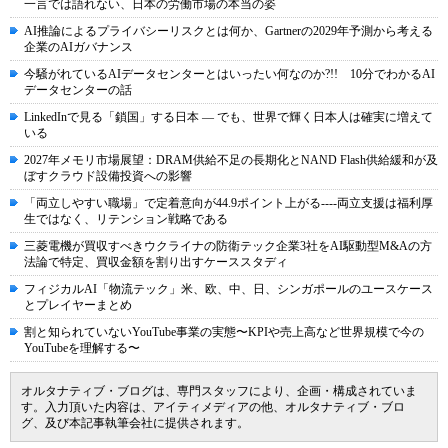
一言では語れない、日本の労働市場の本当の姿
AI推論によるプライバシーリスクとは何か、Gartnerの2029年予測から考える
企業のAIガバナンス
今騒がれているAIデータセンターとはいったい何なのか?!! 10分でわかるAI
データセンターの話
LinkedInで見る「鎖国」する日本 ― でも、世界で輝く日本人は確実に増えて
いる
2027年メモリ市場展望：DRAM供給不足の長期化とNAND Flash供給緩和が及
ぼすクラウド設備投資への影響
「両立しやすい職場」で定着意向が44.9ポイント上がる----両立支援は福利厚
生ではなく、リテンション戦略である
三菱電機が買収すべきウクライナの防衛テック企業3社をAI駆動型M&Aの方
法論で特定、買収金額を割り出すケーススタディ
フィジカルAI「物流テック」米、欧、中、日、シンガポールのユースケース
とプレイヤーまとめ
割と知られていないYouTube事業の実態〜KPIや売上高など世界規模で今の
YouTubeを理解する〜
オルタナティブ・ブログは、専門スタッフにより、企画・構成されていま
す。入力頂いた内容は、アイティメディアの他、オルタナティブ・ブロ
グ、及び本記事執筆会社に提供されます。