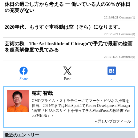
休日の過ごし方から考える ー 働いている人の50%が休日
の充実がない
2019/01/21
Comment(1)
2020年代、もうすぐ車移動は空（そら）になります。
2018/12/24
Comment(0)
芸術の秋 The Art Institute of Chicagoで手元で最新の絵画
を超高解像度で見てみる
2018/11/20
Comment(0)
Share
Post
-
穂苅 智哉
GMOプライム・ストラテジーにてマーケ・ビジネス推進を
担当。2024年まではHubSpotにてPartner Development Manager
/ 著書『ビジネスサイトを作って学ぶWordPressの教科書 Ver.
5.x対応版』 /
» 詳しいプロフィール
最近のエントリー