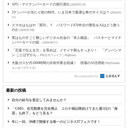
APU - マイナンバーカードの発行遅れ
(2026/01/14)
3ナンバーが当たり前の時代、いま日本で最適な車のサイズは？
(2026/03/
17)
スマホはもはや「実印」？ パスワード870件分の警告をAIはどう救う
のか
(2026/07/08)
実はものすごく難しいデジタル社会の「本人確認」 パスキーとマイナ
ンバーカードの狙...
(2026/06/17)
「言葉で伝える力」を育めば、イヤイヤ期もすっきり！ 「アンパンマ
ン ことばずかん...
PR(セガフェイブ｜HugKum)
大阪ガスが月2000時間の共有作業を削減！ 現場のAI活用術
PR(ITmedia
エンタープライズ)
Recommended by
最新の投稿
自分の給与を査定してみませんか？
「GMO、在宅勤務を完全廃止 コロナ禍以降続けてきた週1日の「推
奨」も終了」をどう見る？
年に一回、沖縄で開催する唯一のビジネスITフェスです！