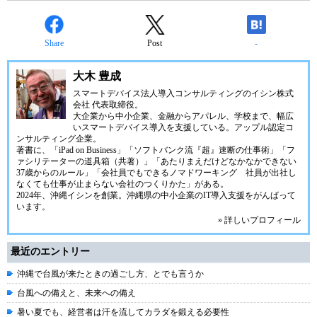
Share
Post
-
大木 豊成
スマートデバイス法人導入コンサルティングの
イシン株式
会社
代表取締役。
大企業から中小企業、金融からアパレル、学校まで、幅広
いスマートデバイス導入を支援している。アップル認定コ
ンサルティング企業。
著書に、「iPad on Business」「ソフトバンク流『超』速断の仕事術」「フ
ァシリテーターの道具箱（共著）」「あたりまえだけどなかなかできない
37歳からのルール」「会社員でもできるノマドワーキング 社員が出社し
なくても仕事が止まらない会社のつくりかた」がある。
2024年、
沖縄イシン
を創業。沖縄県の中小企業のIT導入支援をがんばって
います。
» 詳しいプロフィール
最近のエントリー
沖縄で台風が来たときの過ごし方、とでも言うか
台風への備えと、未来への備え
暑い夏でも、経営者は汗を流してカラダを鍛える必要性