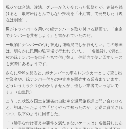
現状では合法、違法、グレーが入り交じった状態だが、追跡を続
けると、取材班はとんでもない投稿を「小紅書」で発見した（現
在は削除）。
男がドライバーを用いて緑ナンバーを取り付ける動画で、「東京
でナンバーを共有しよう」と書かれていたのだ。
一般的にナンバーの付け替えは運輸局でしか行えない。この動画
は、明らかに民間の駐車場で行われていた。 「名義貸しで得た1
枚の緑ナンバーを自分たちで付け替え、仲間内で使い回すケース
も実際にあるようです。
さらにSNSを見ると、緑ナンバーの車をレンタカーとして貸し出
す業者や、緑ナンバー付きの中古車を販売する業者までいます。
どういうカラクリかわかりませんが、怪しい業者でいっぱいで
す」（山重氏）
こうした状況を国土交通省の自動車交通局旅客課に問い合わせる
と、初耳だったようで「どうやって知ったのか」と逆に質問され
つつ、以下のように回答した。
「（勝手な付け替えや要件を満たさないケースは）名義貸しにあ