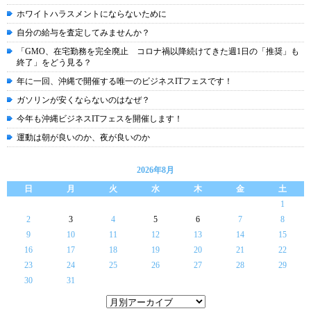
ホワイトハラスメントにならないために
自分の給与を査定してみませんか？
「GMO、在宅勤務を完全廃止 コロナ禍以降続けてきた週1日の「推奨」も
終了」をどう見る？
年に一回、沖縄で開催する唯一のビジネスITフェスです！
ガソリンが安くならないのはなぜ？
今年も沖縄ビジネスITフェスを開催します！
運動は朝が良いのか、夜が良いのか
2026年8月
日
月
火
水
木
金
土
1
2
3
4
5
6
7
8
9
10
11
12
13
14
15
16
17
18
19
20
21
22
23
24
25
26
27
28
29
30
31