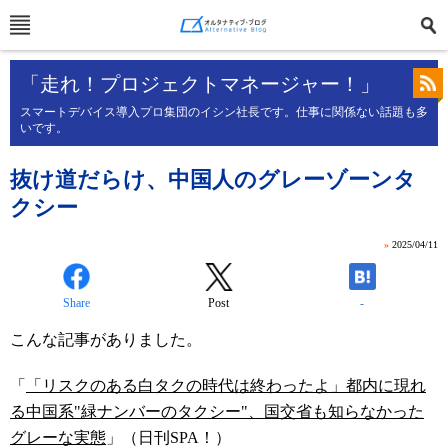
「走れ！プロジェクトマネージャー！」
スマートデバイス導入プロ集団のイシン社長です。仕事に関係ない話題も多
いです。
抜け道だらけ、中国人のグレーゾーンタ
クシー
»
2025/04/11
Share
Post
-
こんな記事がありました。
「
「リスクのある白タクの時代は終わったよ」都内に現れ
る中国系"緑ナンバーのタクシー"、国交省も知らなかった
グレーな実態
」（日刊SPA！）