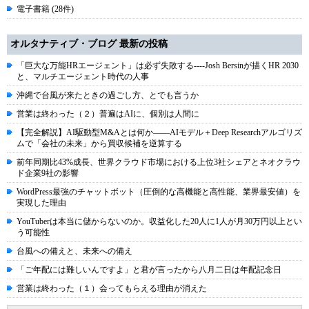
電子書籍 (28件)
オルタナティブ・ブログ 最新の投稿
「巨大な万能HRエージェント」は必ず失敗する----Josh Bersinが描くHR 2030
と、マルチエージェント時代の人事
沖縄で台風が来たときの過ごし方、とでも言うか
営業は終わった（２）普遍はAIに、個別は人間に
【完全解説】AI駆動型M&Aとは何か――AIモデル＋Deep Researchアルゴリズ
ムで「会社の未来」から買収候補を逆算する
前年同期比43%成長、世界クラウド市場における上位3社シェアとネオクラウ
ド企業9社の影響
WordPress最強のチャットボット（圧倒的な高機能と高性能、業界最安値）を
実現した理由
YouTuberは本当に儲からないのか。収益化した20人に1人が月30万円以上とい
う可能性
台風への備えと、未来への備え
「ご年配には難しいんですよ」と君が言ったから八月二日は年配記念日
営業は終わった（１）会ってもらえる理由が消えた