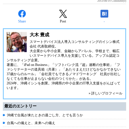
2013/08/14
Comment(0)
Share
Post
-
大木 豊成
スマートデバイス法人導入コンサルティングの
イシン株式
会社
代表取締役。
大企業から中小企業、金融からアパレル、学校まで、幅広
いスマートデバイス導入を支援している。アップル認定コ
ンサルティング企業。
著書に、「iPad on Business」「ソフトバンク流『超』速断の仕事術」「フ
ァシリテーターの道具箱（共著）」「あたりまえだけどなかなかできない
37歳からのルール」「会社員でもできるノマドワーキング 社員が出社し
なくても仕事が止まらない会社のつくりかた」がある。
2024年、
沖縄イシン
を創業。沖縄県の中小企業のIT導入支援をがんばって
います。
» 詳しいプロフィール
最近のエントリー
沖縄で台風が来たときの過ごし方、とでも言うか
台風への備えと、未来への備え