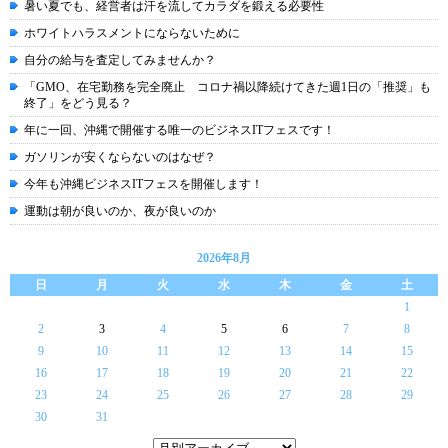
暑い夏でも、経営者は汗を流してカラダを鍛える必要性
ホワイトハラスメントにならないために
自分の給与を査定してみませんか？
「GMO、在宅勤務を完全廃止 コロナ禍以降続けてきた週1日の「推奨」も
終了」をどう見る？
年に一回、沖縄で開催する唯一のビジネスITフェスです！
ガソリンが安くならないのはなぜ？
今年も沖縄ビジネスITフェスを開催します！
運動は朝が良いのか、夜が良いのか
2026年8月
日
月
火
水
木
金
土
1
2
3
4
5
6
7
8
9
10
11
12
13
14
15
16
17
18
19
20
21
22
23
24
25
26
27
28
29
30
31