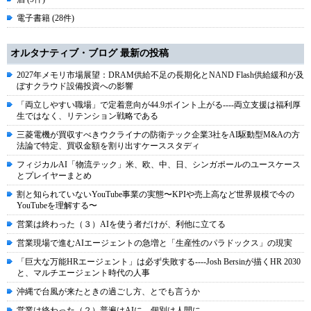
電子書籍 (28件)
オルタナティブ・ブログ 最新の投稿
2027年メモリ市場展望：DRAM供給不足の長期化とNAND Flash供給緩和が及
ぼすクラウド設備投資への影響
「両立しやすい職場」で定着意向が44.9ポイント上がる----両立支援は福利厚
生ではなく、リテンション戦略である
三菱電機が買収すべきウクライナの防衛テック企業3社をAI駆動型M&Aの方
法論で特定、買収金額を割り出すケーススタディ
フィジカルAI「物流テック」米、欧、中、日、シンガポールのユースケース
とプレイヤーまとめ
割と知られていないYouTube事業の実態〜KPIや売上高など世界規模で今の
YouTubeを理解する〜
営業は終わった（３）AIを使う者だけが、利他に立てる
営業現場で進むAIエージェントの急増と「生産性のパラドックス」の現実
「巨大な万能HRエージェント」は必ず失敗する----Josh Bersinが描くHR 2030
と、マルチエージェント時代の人事
沖縄で台風が来たときの過ごし方、とでも言うか
営業は終わった（２）普遍はAIに、個別は人間に