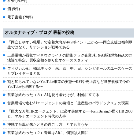
社会 (918件)
酒 (9件)
電子書籍 (28件)
オルタナティブ・ブログ 最新の投稿
「両立しやすい職場」で定着意向が44.9ポイント上がる----両立支援は福利厚
生ではなく、リテンション戦略である
三菱電機が買収すべきウクライナの防衛テック企業3社をAI駆動型M&Aの方
法論で特定、買収金額を割り出すケーススタディ
フィジカルAI「物流テック」米、欧、中、日、シンガポールのユースケース
とプレイヤーまとめ
割と知られていないYouTube事業の実態〜KPIや売上高など世界規模で今の
YouTubeを理解する〜
営業は終わった（３）AIを使う者だけが、利他に立てる
営業現場で進むAIエージェントの急増と「生産性のパラドックス」の現実
「巨大な万能HRエージェント」は必ず失敗する----Josh Bersinが描くHR 2030
と、マルチエージェント時代の人事
沖縄で台風が来たときの過ごし方、とでも言うか
営業は終わった（２）普遍はAIに、個別は人間に