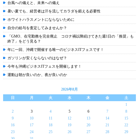
台風への備えと、未来への備え
暑い夏でも、経営者は汗を流してカラダを鍛える必要性
ホワイトハラスメントにならないために
自分の給与を査定してみませんか？
「GMO、在宅勤務を完全廃止 コロナ禍以降続けてきた週1日の「推奨」も
終了」をどう見る？
年に一回、沖縄で開催する唯一のビジネスITフェスです！
ガソリンが安くならないのはなぜ？
今年も沖縄ビジネスITフェスを開催します！
運動は朝が良いのか、夜が良いのか
2026年8月
日
月
火
水
木
金
土
1
2
3
4
5
6
7
8
9
10
11
12
13
14
15
16
17
18
19
20
21
22
23
24
25
26
27
28
29
30
31