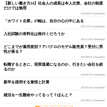
【新しい働き方24】社会人の成長は本人次第、会社の制度
だけでは無理
2014/03/05
Comment(2)
「ホワイト企業」の軸は、自分の心の中にある
2013/12/13
Comment(2)
入社試験の有料化は根付くだろうか
2013/12/03
Comment(0)
どこまでが雇用差別？アバクロのモデル販売員？受付に男
性が座る？
2013/08/19
Comment(2)
転職するときに、現実逃避になるのか、行きたい会社を絞
るのか
2013/07/22
Comment(0)
新卒を採用する覚悟と計算
2013/07/03
Comment(0)
就活を一生懸命やってるって？ほんと？
2013/06/25
Comment(0)