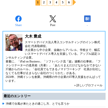
1
2
3
4
5
6
Share
Post
-
大木 豊成
スマートデバイス法人導入コンサルティングの
イシン株式
会社
代表取締役。
大企業から中小企業、金融からアパレル、学校まで、幅広
いスマートデバイス導入を支援している。アップル認定コ
ンサルティング企業。
著書に、「iPad on Business」「ソフトバンク流『超』速断の仕事術」「フ
ァシリテーターの道具箱（共著）」「あたりまえだけどなかなかできない
37歳からのルール」「会社員でもできるノマドワーキング 社員が出社し
なくても仕事が止まらない会社のつくりかた」がある。
2024年、
沖縄イシン
を創業。沖縄県の中小企業のIT導入支援をがんばって
います。
» 詳しいプロフィール
最近のエントリー
沖縄で台風が来たときの過ごし方、とでも言うか