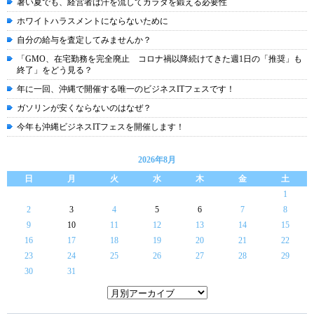
暑い夏でも、経営者は汗を流してカラダを鍛える必要性
ホワイトハラスメントにならないために
自分の給与を査定してみませんか？
「GMO、在宅勤務を完全廃止 コロナ禍以降続けてきた週1日の「推奨」も
終了」をどう見る？
年に一回、沖縄で開催する唯一のビジネスITフェスです！
ガソリンが安くならないのはなぜ？
今年も沖縄ビジネスITフェスを開催します！
2026年8月
日
月
火
水
木
金
土
1
2
3
4
5
6
7
8
9
10
11
12
13
14
15
16
17
18
19
20
21
22
23
24
25
26
27
28
29
30
31