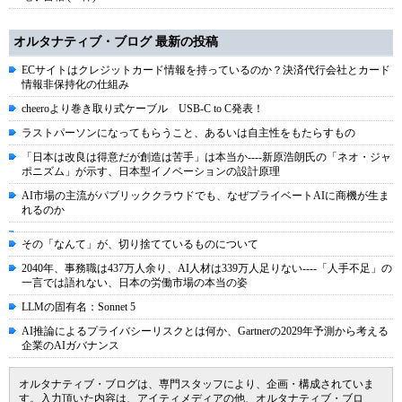
オルタナティブ・ブログ 最新の投稿
ECサイトはクレジットカード情報を持っているのか？決済代行会社とカード
情報非保持化の仕組み
cheeroより巻き取り式ケーブル USB-C to C発表！
ラストパーソンになってもらうこと、あるいは自主性をもたらすもの
「日本は改良は得意だが創造は苦手」は本当か----新原浩朗氏の「ネオ・ジャ
ポニズム」が示す、日本型イノベーションの設計原理
AI市場の主流がパブリッククラウドでも、なぜプライベートAIに商機が生ま
れるのか
その「なんて」が、切り捨てているものについて
2040年、事務職は437万人余り、AI人材は339万人足りない----「人手不足」の
一言では語れない、日本の労働市場の本当の姿
LLMの固有名：Sonnet 5
AI推論によるプライバシーリスクとは何か、Gartnerの2029年予測から考える
企業のAIガバナンス
オルタナティブ・ブログは、専門スタッフにより、企画・構成されていま
す。入力頂いた内容は、アイティメディアの他、オルタナティブ・ブロ