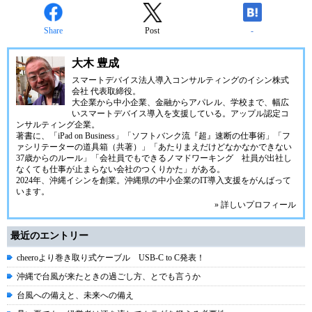
Share
Post
-
大木 豊成
スマートデバイス法人導入コンサルティングの
イシン株式
会社
代表取締役。
大企業から中小企業、金融からアパレル、学校まで、幅広
いスマートデバイス導入を支援している。アップル認定コ
ンサルティング企業。
著書に、「iPad on Business」「ソフトバンク流『超』速断の仕事術」「フ
ァシリテーターの道具箱（共著）」「あたりまえだけどなかなかできない
37歳からのルール」「会社員でもできるノマドワーキング 社員が出社し
なくても仕事が止まらない会社のつくりかた」がある。
2024年、
沖縄イシン
を創業。沖縄県の中小企業のIT導入支援をがんばって
います。
» 詳しいプロフィール
最近のエントリー
cheeroより巻き取り式ケーブル USB-C to C発表！
沖縄で台風が来たときの過ごし方、とでも言うか
台風への備えと、未来への備え