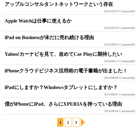
アップルコンサルタントネットワークという存在
2014/10/07
Comment(0)
Apple Watchは仕事に使えるか
2014/09/10
Comment(0)
iPad on Businessが未だに売れ続ける理由
2014/09/01
Comment(0)
Yahoo!カーナビを見て、改めてCar Playに期待したい
2014/08/14
Comment(0)
iPhoneクラウドビジネス活用術の電子書籍が出ました！
2014/08/08
Comment(0)
iPadにしますか？Windowsタブレットにしますか？
2014/08/07
Comment(0)
僕がiPhoneにiPad、さらにXPERIAを持っている理由
2014/08/04
Comment(0)
1
2
3